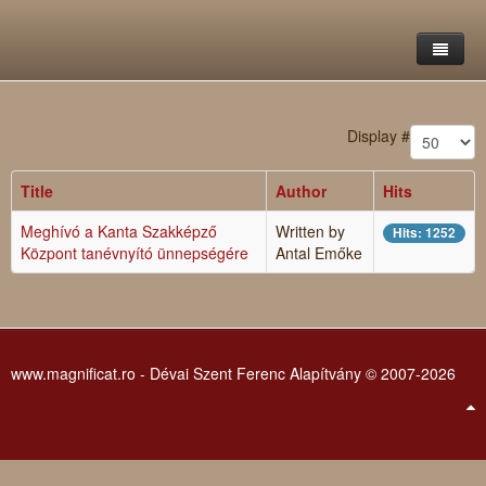
Home
Display #
Saint Francis Foundation
Title
Author
Hits
Writings and reflections of Böjte Csaba ofm
Objectives
Meghívó a Kanta Szakképző
Written by
Hits: 1252
Our values
Contact
Letters
Központ tanévnyító ünnepségére
Antal Emőke
Gallery
Our story
Reflections
Live-in homes
Downloads
www.magnificat.ro - Dévai Szent Ferenc Alapítvány © 2007-2026
Day-care centres
Retreats
Educational centres
Daily gospel
School of Mercy
News, functions
Saint Nicholas of Flüe