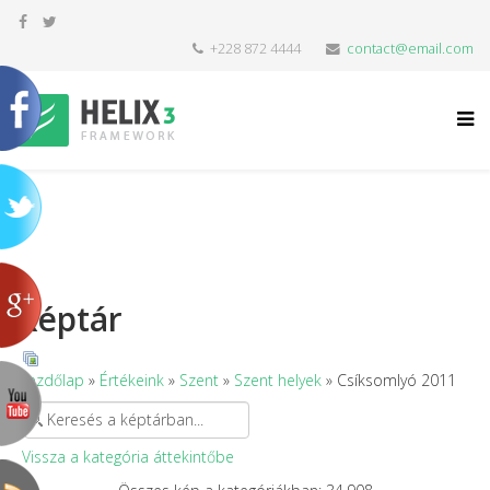
+228 872 4444
contact@email.com
Képtár
Kezdőlap
»
Értékeink
»
Szent
»
Szent helyek
» Csíksomlyó 2011
Vissza a kategória áttekintőbe