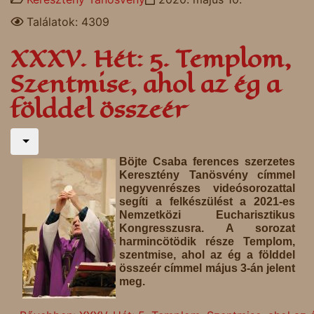
Találatok: 4309
XXXV. Hét: 5. Templom,
Szentmise, ahol az ég a
földdel összeér
Böjte Csaba ferences szerzetes
Keresztény Tanösvény címmel
negyvenrészes videósorozattal
segíti a felkészülést a 2021-es
Nemzetközi Eucharisztikus
Kongresszusra. A sorozat
harmincötödik része Templom,
szentmise, ahol az ég a földdel
összeér címmel május 3-án jelent
meg.