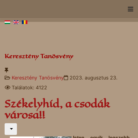
Keresztény Tanösvény
Keresztény Tanösvény
2023. augusztus 23.
Találatok: 4122
Székelyhíd, a csodák
városa!!
Isten egyik legszebb