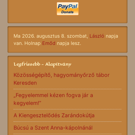
Ma 2026. augusztus 8. szombat,
László
napja
van. Holnap
Emőd
napja lesz.
Legfrissebb - Alapítvány
Közösségépítő, hagyományőrző tábor
Keresden
„Fegyelemmel kézen fogva jár a
kegyelem!”
A Kiengesztelődés Zarándokútja
Búcsú a Szent Anna-kápolnánál