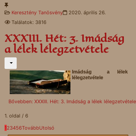
Keresztény Tanösvény
2020. április 26.
Találatok: 3816
XXXIII. Hét: 3. Imádság
a lélek lélegzetvétele
Imádság a lélek
lélegzetvétele
Bővebben: XXXIII. Hét: 3. Imádság a lélek lélegzetvétele
1. oldal / 6
1
2
3
4
5
6
Tovább
Utolsó