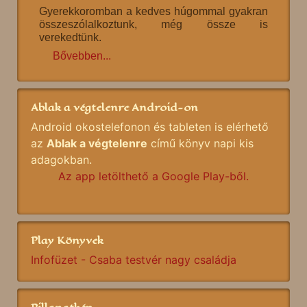
Gyerekkoromban a kedves húgommal gyakran
összeszólalkoztunk, még össze is
verekedtünk.
Bővebben...
Ablak a végtelenre Android-on
Android okostelefonon és tableten is elérhető
az
Ablak a végtelenre
című könyv napi kis
adagokban.
Az app letölthető a Google Play-ből.
Play Könyvek
Infofüzet - Csaba testvér nagy családja