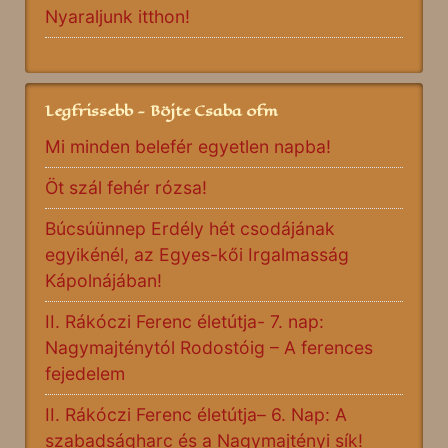
Nyaraljunk itthon!
Legfrissebb - Böjte Csaba ofm
Mi minden belefér egyetlen napba!
Öt szál fehér rózsa!
Búcsúünnep Erdély hét csodájának
egyikénél, az Egyes-kői Irgalmasság
Kápolnájában!
II. Rákóczi Ferenc életútja- 7. nap:
Nagymajténytól Rodostóig – A ferences
fejedelem
II. Rákóczi Ferenc életútja– 6. Nap: A
szabadságharc és a Nagymajtényi sík!