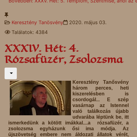
Bővebben: XXXV. Hét: 5. Templom, Szentmise, ahol az é
Keresztény Tanösvény
2020. május 03.
Találatok: 4384
XXXIV. Hét: 4.
Rózsafüzér, Zsolozsma
Keresztény Tanősvény
három perces, heti
kiszerelésben is
csordogál... E szép
vasárnap az Istennel
való találkozás újabb
udvarába léptünk be, itt
ismerkedünk a kötött imákkal....a rózsafüzér, a
zsolozsma egyházunk ősi ima módja. Az
újszövetség embere nem áldozati állatok vérét,