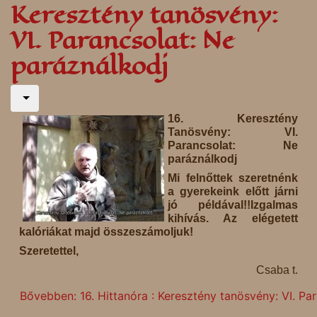
Keresztény tanösvény:
VI. Parancsolat: Ne
paráználkodj
16. Keresztény
Tanösvény: VI.
Parancsolat: Ne
paráználkodj
Mi felnőttek szeretnénk
a gyerekeink előtt járni
jó példával!!Izgalmas
kihívás. Az elégetett
kalóriákat majd összeszámoljuk!
Szeretettel,
Csaba t.
Bővebben: 16. Hittanóra : Keresztény tanösvény: VI. Pa