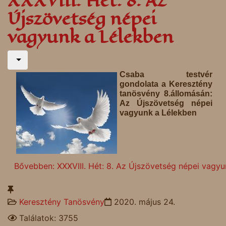
XXXVIII. Hét: 8. Az
Újszövetség népei
vagyunk a Lélekben
Csaba testvér
gondolata a Keresztény
tanösvény 8.állomásán:
Az Újszövetség népei
vagyunk a Lélekben
Bővebben: XXXVIII. Hét: 8. Az Újszövetség népei vagyu
Keresztény Tanösvény
2020. május 24.
Találatok: 3755