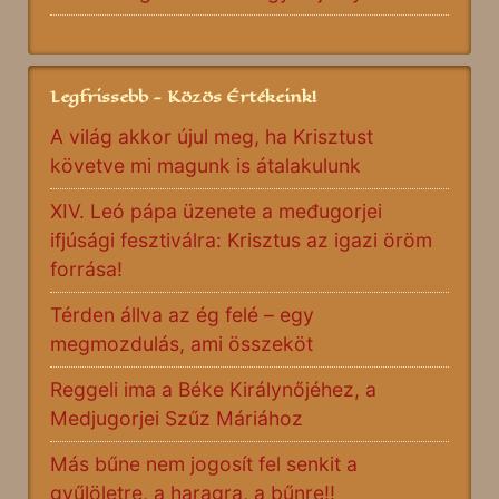
Legfrissebb - Közös Értékeink!
A világ akkor újul meg, ha Krisztust
követve mi magunk is átalakulunk
XIV. Leó pápa üzenete a međugorjei
ifjúsági fesztiválra: Krisztus az igazi öröm
forrása!
Térden állva az ég felé – egy
megmozdulás, ami összeköt
Reggeli ima a Béke Királynőjéhez, a
Medjugorjei Szűz Máriához
Más bűne nem jogosít fel senkit a
gyűlöletre, a haragra, a bűnre!!