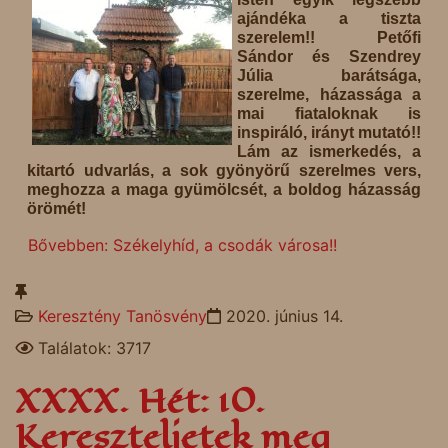
ajándéka a tiszta
szerelem!! Petőfi
Sándor és Szendrey
Júlia barátsága,
szerelme, házassága a
mai fiataloknak is
inspiráló, irányt mutató!!
Lám az ismerkedés, a
kitartó udvarlás, a sok gyönyörű szerelmes vers,
meghozza a maga gyümölcsét, a boldog házasság
örömét!
Bővebben: Székelyhíd, a csodák városa!!
Keresztény Tanösvény
2020. június 14.
Találatok: 3717
XXXX. Hét: 10.
Kereszteljetek meg