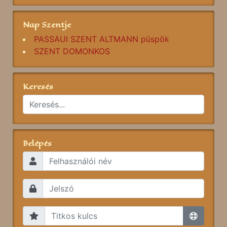
Nap Szentje
PASSAUI SZENT ALTMANN püspök
SZENT DOMONKOS
Keresés
Belépés