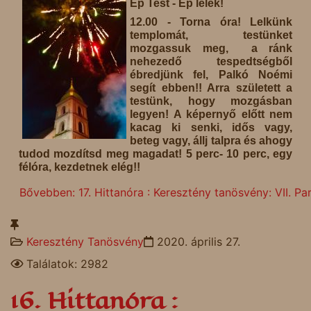
Ép Test - Ép lélek!
12.00 - Torna óra! Lelkünk
templomát, testünket
mozgassuk meg, a ránk
nehezedő tespedtségből
ébredjünk fel, Palkó Noémi
segít ebben!! Arra született a
testünk, hogy mozgásban
legyen! A képernyő előtt nem
kacag ki senki, idős vagy,
beteg vagy, állj talpra és ahogy
tudod mozdítsd meg magadat! 5 perc- 10 perc, egy
félóra, kezdetnek elég!!
Bővebben: 17. Hittanóra : Keresztény tanösvény: VII. Pa
Keresztény Tanösvény
2020. április 27.
Találatok: 2982
16. Hittanóra :