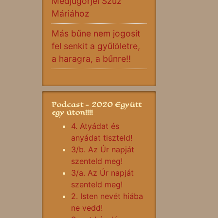
Medjugorjei Szűz
Máriához
Más bűne nem jogosít
fel senkit a gyűlöletre,
a haragra, a bűnre!!
Podcast - 2020 Együtt
egy úton!!!!
4. Atyádat és
anyádat tiszteld!
3/b. Az Úr napját
szenteld meg!
3/a. Az Úr napját
szenteld meg!
2. Isten nevét hiába
ne vedd!