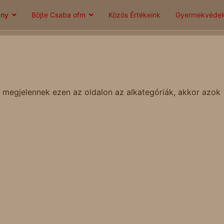
ány
Böjte Csaba ofm
Közös Értékeink
Gyermekvéde
 megjelennek ezen az oldalon az alkategóriák, akkor azok