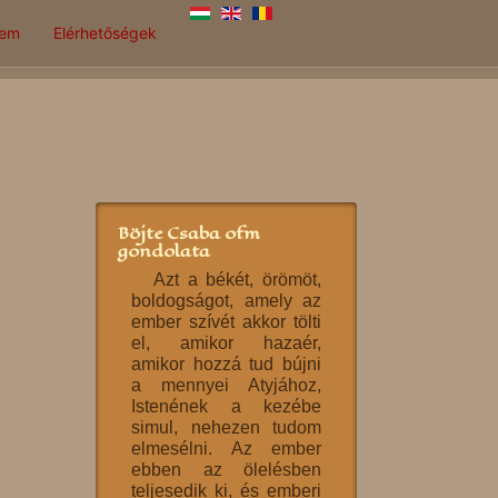
lem
Elérhetőségek
Böjte Csaba ofm
gondolata
Azt a békét, örömöt,
boldogságot, amely az
ember szívét akkor tölti
el, amikor hazaér,
amikor hozzá tud bújni
a mennyei Atyjához,
Istenének a kezébe
simul, nehezen tudom
elmesélni. Az ember
ebben az ölelésben
teljesedik ki, és emberi