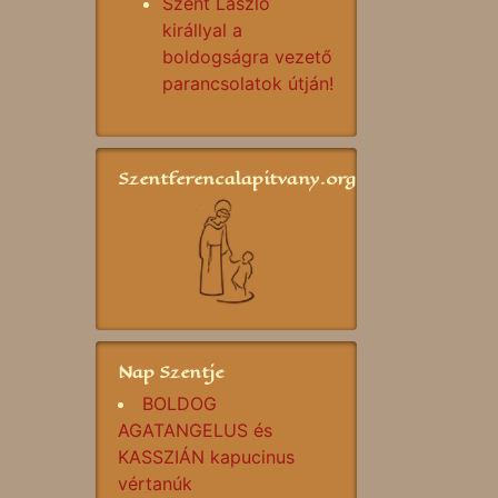
Szent László
királlyal a
boldogságra vezető
parancsolatok útján!
Szentferencalapitvany.org
Nap Szentje
BOLDOG
AGATANGELUS és
KASSZIÁN kapucinus
vértanúk