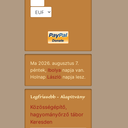
Ma 2026. augusztus 7.
péntek,
Ibolya
napja van.
Holnap
László
napja lesz.
Legfrissebb - Alapítvány
Közösségépítő,
hagyományőrző tábor
Keresden