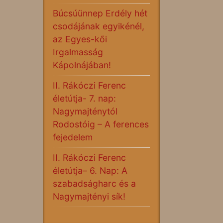
Búcsúünnep Erdély hét
csodájának egyikénél,
az Egyes-kői
Irgalmasság
Kápolnájában!
II. Rákóczi Ferenc
életútja- 7. nap:
Nagymajténytól
Rodostóig – A ferences
fejedelem
II. Rákóczi Ferenc
életútja– 6. Nap: A
szabadságharc és a
Nagymajtényi sík!