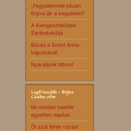
„Fegyelemmel kézen
fogva jár a kegyelem!”
A Kiengesztelődés
Zarándokútja
Búcsú a Szent Anna-
kápolnánál
Nyaraljunk itthon!
Legfrissebb - Böjte
Csaba ofm
Mi minden belefér
egyetlen napba!
Öt szál fehér rózsa!