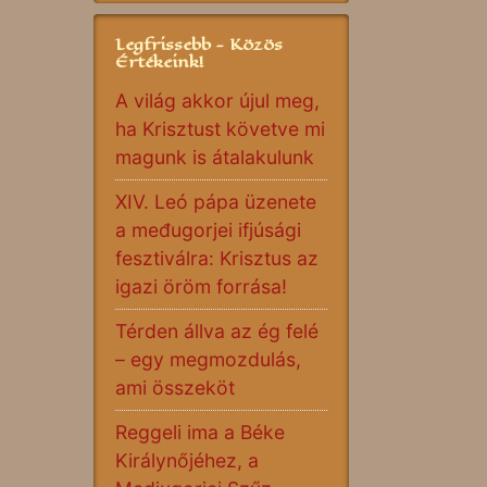
Legfrissebb - Közös
Értékeink!
A világ akkor újul meg,
ha Krisztust követve mi
magunk is átalakulunk
XIV. Leó pápa üzenete
a međugorjei ifjúsági
fesztiválra: Krisztus az
igazi öröm forrása!
Térden állva az ég felé
– egy megmozdulás,
ami összeköt
Reggeli ima a Béke
Királynőjéhez, a