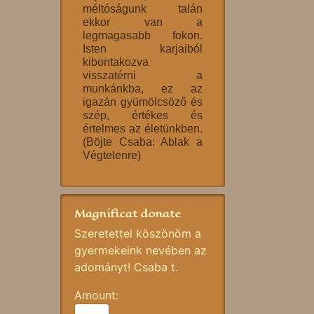
méltóságunk talán
ekkor van a
legmagasabb fokon.
Isten karjaiból
kibontakozva
visszatérni a
munkánkba, ez az
igazán gyümölcsöző és
szép, értékes és
értelmes az életünkben.
(Böjte Csaba: Ablak a
Végtelenre)
Magnificat donate
Szeretettel köszönöm a
gyermekeink nevében az
adományt! Csaba t.
Amount: