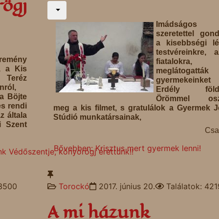
rögj
Imádságos
szeretettel gon
a kisebbségi lé
testvéreinkre, 
 remény
fiatalokra,
, a Kis
meglátogatták
eréz
gyermekeinket
ról,
Erdély földj
a Böjte
Örömmel osz
s rendi
meg a kis filmet, s gratulálok a Gyermek 
z általa
Stúdió munkatársainak,
i Szent
Csa
Bővebben: Krisztus mert gyermek lenni!
k Védőszentje, könyörögj érettünk!!
 3500
Torockó
2017. június 20.
Találatok: 421
A mi házunk