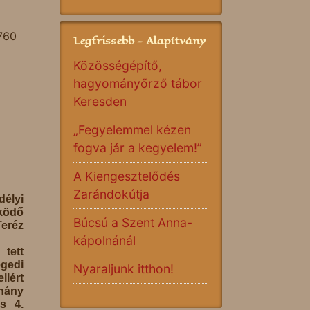
3760
Legfrissebb - Alapítvány
Közösségépítő,
hagyományőrző tábor
Keresden
„Fegyelemmel kézen
fogva jár a kegyelem!”
A Kiengesztelődés
Zarándokútja
lyi
ködő
Búcsú a Szent Anna-
eréz
kápolnánál
tett
egedi
Nyaraljunk itthon!
ért
hány
s 4.