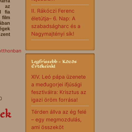
árra
, az
II. Rákóczi Ferenc
l fia
lm
életútja– 6. Nap: A
ában
szabadságharc és a
ségek
Nagymajtényi sík!
Szent
otthonban
Legfrissebb - Közös
Értékeink!
XIV. Leó pápa üzenete
a međugorjei ifjúsági
fesztiválra: Krisztus az
0
igazi öröm forrása!
ek
Térden állva az ég felé
– egy megmozdulás,
ami összeköt