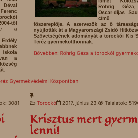
ismét Kolozsv
 Dévai
Röhrig Géza
renc
Oscar-díjas Sau
orockói
című fi
04-től
főszereplője. A szervezők az ő társaság
be a
nyújtották át a Magyarországi Zsidó Hitköz
Szövetségének adományát a torockói Kis 
Erdély
Teréz gyermekotthonnak.
ebbnek
iskola
Bővebben: Röhrig Géza a torockói gyermek
 van a
 község
át.
 Teréz Gyermekvédelmi Központban
tok: 3081
Torockó
2017. június 23.
Találatok: 519
i
Krisztus mert gyerm
lenni!