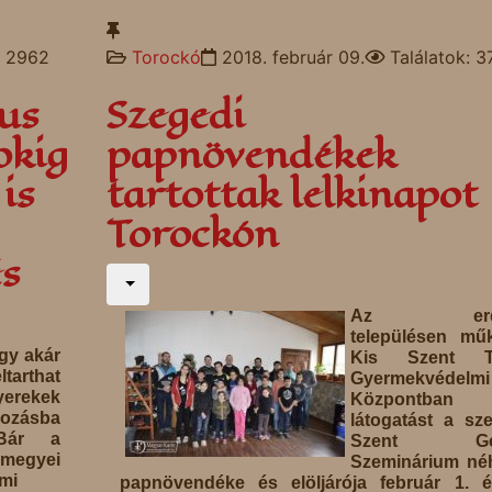
: 2962
Torockó
2018. február 09.
Találatok: 
us
Szegedi
okig
papnövendékek
is
tartottak lelkinapot
Torockón
s
Az erdé
településen mű
gy akár
Kis Szent T
ltarthat
Gyermekvédelmi
yerekek
Központban 
ozásba
látogatást a sz
 Bár a
Szent Gell
egyei
Szeminárium né
mi
papnövendéke és elöljárója február 1. é