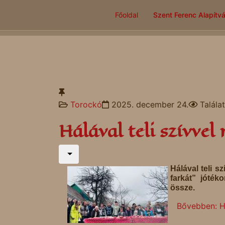
Főoldal
Szent Ferenc Alapítv
Torockó
2025. december 24.
Talála
Hálával teli szívve
Hálával teli 
farkát” jóté
össze.
Bővebben: Há