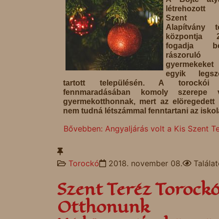
létrehozott
Szent Fe
Alapítvány t
központja 20
fogadja 
rászoruló
gyermekeket 
egyik legsz
tartott településén. A torockói 
fennmaradásában komoly szerepe
gyermekotthonnak, mert az elöregedett
nem tudná létszámmal fenntartani az iskol
Bővebben: Angyaljárás volt a Kis Szent
Torockó
2018. november 08.
Talála
Szent Teréz Torockó
Otthonunk