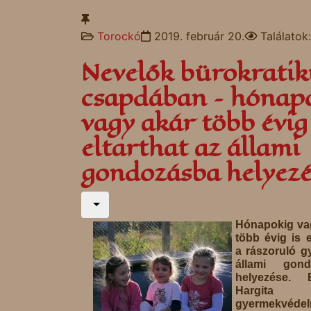
Torockó
2019. február 20.
Találatok
Nevelők bürokratik
csapdában – hónap
vagy akár több évig 
eltarthat az állami
gondozásba helyezé
Hónapokig va
több évig is e
a rászoruló g
állami gond
helyezése.
Hargita m
gyermekvédel