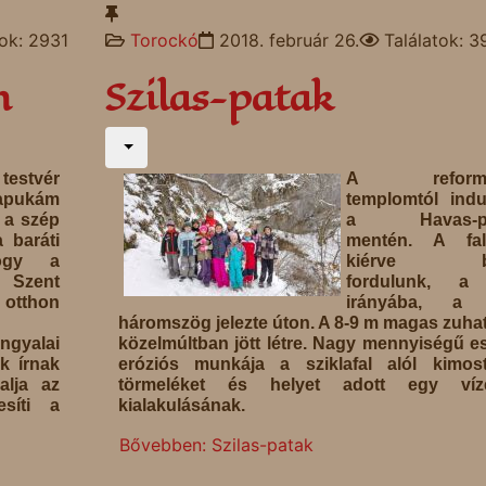
tok: 2931
Torockó
2018. február 26.
Találatok: 3
n
Szilas-patak
stvér
A reformá
apukám
templomtól indu
 a szép
a Havas-pa
 baráti
mentén. A fal
ogy a
kiérve ba
 Szent
fordulunk, a
thon
irányába, a
háromszög jelezte úton. A 8-9 m magas zuha
ngyalai
közelmúltban jött létre. Nagy mennyiségű e
k írnak
eróziós munkája a sziklafal alól kimos
alja az
törmeléket és helyet adott egy víz
esíti a
kialakulásának.
Bővebben: Szilas-patak