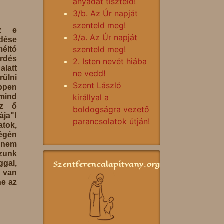
anyádat tiszteld!
3/b. Az Úr napját
szenteld meg!
sz e
3/a. Az Úr napját
rdése
szenteld meg!
éltó
rdés
2. Isten nevét hiába
alatt
ne vedd!
rülni
Szent László
éppen
mind
királlyal a
az ő
boldogságra vezető
ja"!
parancsolatok útján!
tok,
gén
 nem
zunk
Szentferencalapitvany.org
ggal,
 van
ne az