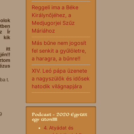
Reggeli ima a Béke
Királynőjéhez, a
dolok
Medjugorjei Szűz
tben
Máriához
az Ír
 kik
Más bűne nem jogosít
 itt
fel senkit a gyűlöletre,
én!!
a haragra, a bűnre!!
tom
Jézus
XIV. Leó pápa üzenete
a nagyszülők és idősek
ba t.
hatodik világnapjára
9
Podcast - 2020 Együtt
egy úton!!!!
4. Atyádat és