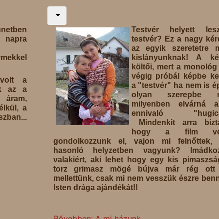
ünetben
Testvér helyett le
apra
testvér? Ez a nagy ké
az egyik szeretetre m
mekkel
kislányunknak! A ké
költői, mert a monológ 
végig próbál képbe ke
volt a
a "testvér" ha nem is 
k az a
olyan szerepbe 
áram,
milyenben elvárná 
élkül, a
ennivaló "hugicá
ban...
Mindenkit arra bizta
hogy a film vé
gondolkozzunk el, vajon mi felnőttek,
hasonló helyzetben vagyunk? Imádko
valakiért, aki lehet hogy egy kis pimaszsá
torz grimasz mögé bújva már rég ott
mellettünk, csak mi nem vesszük észre ben
Isten drága ajándékát!!
Bővebben: A mi házunk