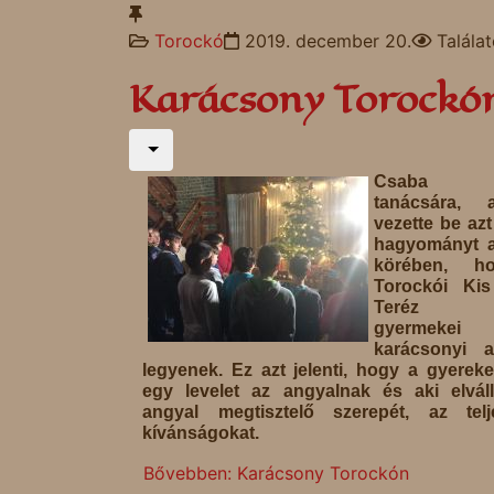
Torockó
2019. december 20.
Talála
Karácsony Torockó
Csaba te
tanácsára, 
vezette be azt
hagyományt a
körében, h
Torockói Kis
Teréz ot
gyermekei
karácsonyi a
legyenek. Ez azt jelenti, hogy a gyereke
egy levelet az angyalnak és aki elváll
angyal megtisztelő szerepét, az telj
kívánságokat.
Bővebben: Karácsony Torockón