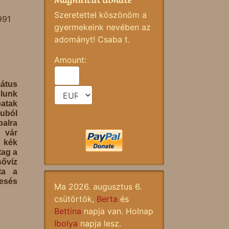
Magnificat donate
Szeretettel köszönöm a
991
gyermekeink nevében az
adományt! Csaba t.
Amount:
tus
lunk
tak
uból
lra
 vár
 kék
tag a
sővíz
ta a
esés
Ma 2026. augusztus 6.
csütörtök,
Berta
és
Bettina
napja van. Holnap
Ibolya
napja lesz.