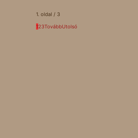
1. oldal / 3
1
2
3
Tovább
Utolsó