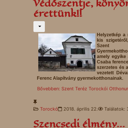
Védőszentje, könyö
érettünk!!
Helyzetkép a
kis szigetéről
Szent T
Gyermekotthon
amely egyike 
Csaba ference
szerzetes és a
vezetett Déva
Ferenc Alapítvány gyermekotthonainak.
Bővebben: Szent Teréz Torockói Otthonun
Torockó
2018. április 22.
Találatok:
Szencsedi élmény...