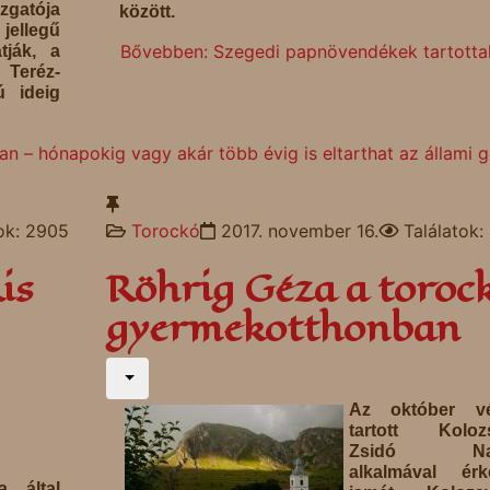
gatója
között.
ellegű
Bővebben: Szegedi papnövendékek tartottak
tják, a
 Teréz-
ú ideig
 – hónapokig vagy akár több évig is eltarthat az állami 
tok: 2905
Torockó
2017. november 16.
Találatok:
is
Röhrig Géza a toroc
gyermekotthonban
Az október v
tartott Kolozs
Zsidó Na
alkalmával érke
 által