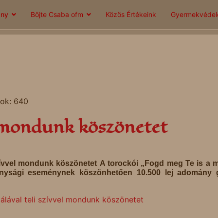
ány
Böjte Csaba ofm
Közös Értékeink
Gyermekvéde
tok: 640
l mondunk köszönetet
szívvel mondunk köszönetet A torockói „Fogd meg Te is a 
konysági eseménynek köszönhetően 10.500 lej adomány g
lával teli szívvel mondunk köszönetet