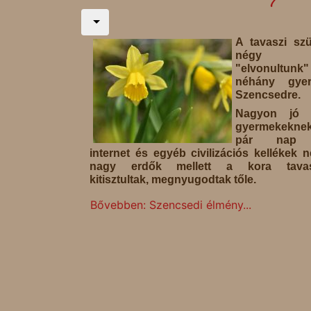
A tavaszi sz
négy n
"elvonultunk"
néhány gyer
Szencsedre.
Nagyon jó 
gyermekekne
pár nap 
internet és egyéb civilizációs kellékek n
nagy erdők mellett a kora tavasz
kitisztultak, megnyugodtak tőle.
Bővebben: Szencsedi élmény...