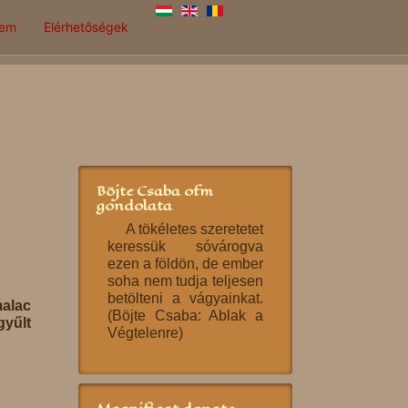
lem
Elérhetőségek
Böjte Csaba ofm
gondolata
A tökéletes szeretetet
keressük sóvárogva
ezen a földön, de ember
soha nem tudja teljesen
betölteni a vágyainkat.
malac
(Böjte Csaba: Ablak a
yűlt
Végtelenre)