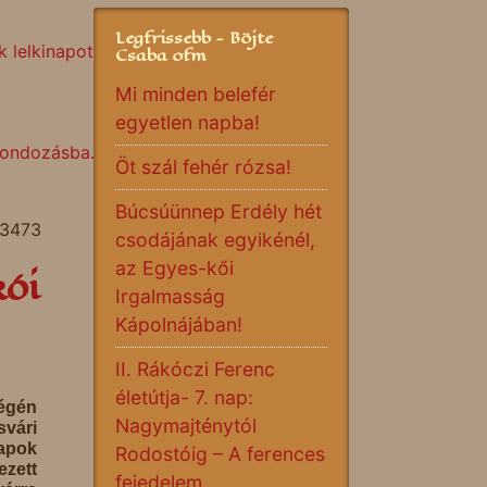
Legfrissebb - Böjte
 lelkinapot Torockón
Csaba ofm
Mi minden belefér
egyetlen napba!
gondozásba...
Öt szál fehér rózsa!
Búcsúünnep Erdély hét
 3473
csodájának egyikénél,
az Egyes-kői
kói
Irgalmasság
Kápolnájában!
II. Rákóczi Ferenc
életútja- 7. nap:
égén
Nagymajténytól
vári
pok
Rodostóig – A ferences
zett
fejedelem