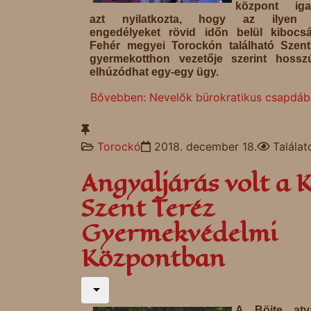
központ igaz
azt nyilatkozta, hogy az ilyen j
engedélyeket rövid időn belül kibocsá
Fehér megyei Torockón található Szent
gyermekotthon vezetője szerint hossz
elhúzódhat egy-egy ügy.
Bővebben: Nevelők bürokratikus csapdában
Torockó
2018. december 18.
Talála
Angyaljárás volt a K
Szent Teréz
Gyermekvédelmi
Központban
A Böjte atya