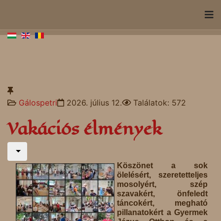
Gálospetri
2026. július 12.
Találatok: 572
Vakációs élmények
Köszönet a sok
ölelésért, szeretetteljes
mosolyért, szép
szavakért, önfeledt
táncokért, megható
pillanatokért a Gyermek