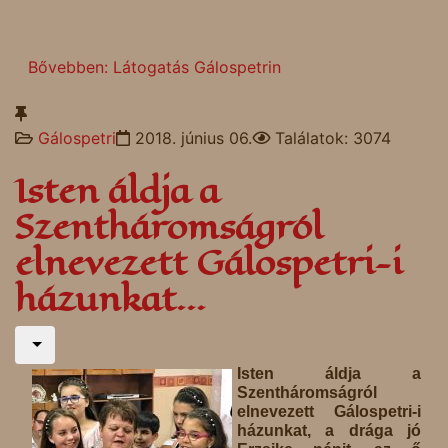
Bővebben: Látogatás Gálospetrin
Gálospetri
2018. június 06.
Találatok: 3074
Isten áldja a
Szentháromságról
elnevezett Gálospetri-i
házunkat...
Isten áldja a
Szentháromságról
elnevezett Gálospetri-i
házunkat, a drága jó