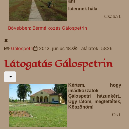
án!
Istennek hála.
Csaba t.
Bővebben: Bérmálkozás Gálospetrin
Gálospetri
2012. június 18.
Találatok: 5826
Látogatás Gálospetrin
Kértem, hogy
imádkozzatok
Gálospetri házunkért..
Úgy látom, megtettétek,
Köszönöm!
Cs.t.