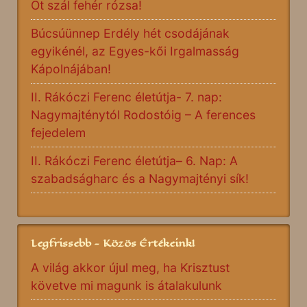
Öt szál fehér rózsa!
Búcsúünnep Erdély hét csodájának
egyikénél, az Egyes-kői Irgalmasság
Kápolnájában!
II. Rákóczi Ferenc életútja- 7. nap:
Nagymajténytól Rodostóig – A ferences
fejedelem
II. Rákóczi Ferenc életútja– 6. Nap: A
szabadságharc és a Nagymajtényi sík!
Legfrissebb - Közös Értékeink!
A világ akkor újul meg, ha Krisztust
követve mi magunk is átalakulunk