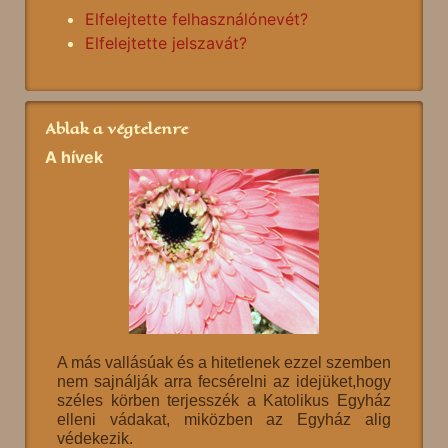
Elfelejtette felhasználónevét?
Elfelejtette jelszavát?
Ablak a végtelenre
A hívek
A más vallásúak és a hitetlenek ezzel szemben
nem sajnálják arra fecsérelni az idejüket,hogy
széles körben terjesszék a Katolikus Egyház
elleni vádakat, miközben az Egyház alig
védekezik.