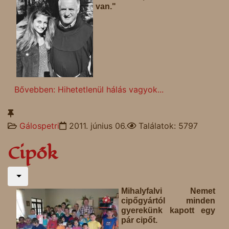
van."
Bővebben: Hihetetlenül hálás vagyok...
Gálospetri
2011. június 06.
Találatok: 5797
Cipők
Mihalyfalvi Nemet
cipőgyártól minden
gyerekünk kapott egy
pár cipőt.