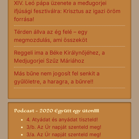
XIV. Leó pápa üzenete a međugorjei
ifjúsági fesztiválra: Krisztus az igazi öröm
forrása!
Térden állva az ég felé – egy
megmozdulás, ami összeköt
Reggeli ima a Béke Királynőjéhez, a
Medjugorjei Szűz Máriához
Más bűne nem jogosít fel senkit a
gyűlöletre, a haragra, a bűnre!!
Podcast - 2020 Együtt egy úton!!!!
4. Atyádat és anyádat tiszteld!
3/b. Az Úr napját szenteld meg!
3/a. Az Úr napját szenteld meg!