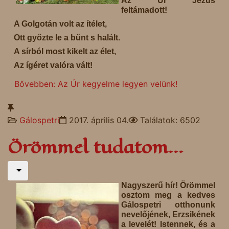
Az Úr Jézus
feltámadott!
A Golgotán volt az ítélet,
Ott győzte le a bűnt s halált.
A sírból most kikelt az élet,
Az ígéret valóra vált!
Bővebben: Az Úr kegyelme legyen velünk!
Gálospetri
2017. április 04.
Találatok: 6502
Örömmel tudatom...
Nagyszerű hír! Örömmel
osztom meg a kedves
Gálospetri otthonunk
nevelőjének, Erzsikének
a levelét! Istennek, és a