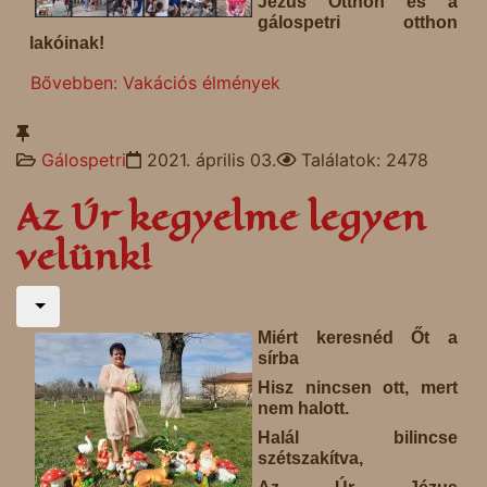
Jézus Otthon és a
gálospetri otthon
lakóinak!
Bővebben: Vakációs élmények
Gálospetri
2021. április 03.
Találatok: 2478
Az Úr kegyelme legyen
velünk!
Miért keresnéd Őt a
sírba
Hisz nincsen ott, mert
nem halott.
Halál bilincse
szétszakítva,