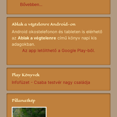
Bővebben...
Ablak a végtelenre Android-on
Android okostelefonon és tableten is elérhető
az
Ablak a végtelenre
című könyv napi kis
adagokban.
Az app letölthető a Google Play-ből.
Play Könyvek
Infofüzet - Csaba testvér nagy családja
Pillanatkép