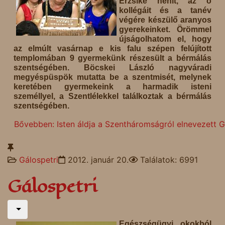
Erzsike nénit, az ő
kollégáit és a tanév
végére készülő aranyos
gyerekeinket. Örömmel
újságolhatom el, hogy
az elmúlt vasárnap e kis falu szépen felújított
templomában 9 gyermekünk részesült a bérmálás
szentségében. Böcskei László nagyváradi
megyéspüspök mutatta be a szentmisét, melynek
keretében gyermekeink a harmadik isteni
személlyel, a Szentlélekkel találkoztak a bérmálás
szentségében.
Bővebben: Isten áldja a Szentháromságról elnevezett Gá
Gálospetri
2012. január 20.
Találatok: 6991
Gálospetri
Egészségügyi okokból