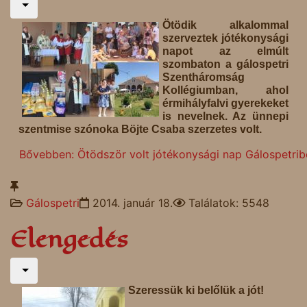
Ötödik alkalommal
szerveztek jótékonysági
napot az elmúlt
szombaton a gálospetri
Szentháromság
Kollégiumban, ahol
érmihályfalvi gyerekeket
is nevelnek. Az ünnepi
szentmise szónoka Böjte Csaba szerzetes volt.
Bővebben: Ötödször volt jótékonysági nap Gálospetrib
Gálospetri
2014. január 18.
Találatok: 5548
Elengedés
Szeressük ki belőlük a jót!