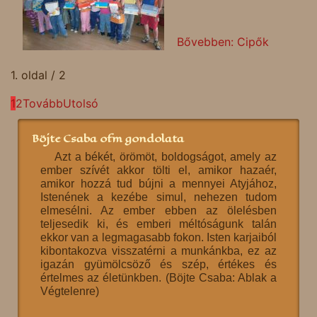
Bővebben: Cipők
1. oldal / 2
1
2
Tovább
Utolsó
Böjte Csaba ofm gondolata
Azt a békét, örömöt, boldogságot, amely az
ember szívét akkor tölti el, amikor hazaér,
amikor hozzá tud bújni a mennyei Atyjához,
Istenének a kezébe simul, nehezen tudom
elmesélni. Az ember ebben az ölelésben
teljesedik ki, és emberi méltóságunk talán
ekkor van a legmagasabb fokon. Isten karjaiból
kibontakozva visszatérni a munkánkba, ez az
igazán gyümölcsöző és szép, értékes és
értelmes az életünkben. (Böjte Csaba: Ablak a
Végtelenre)