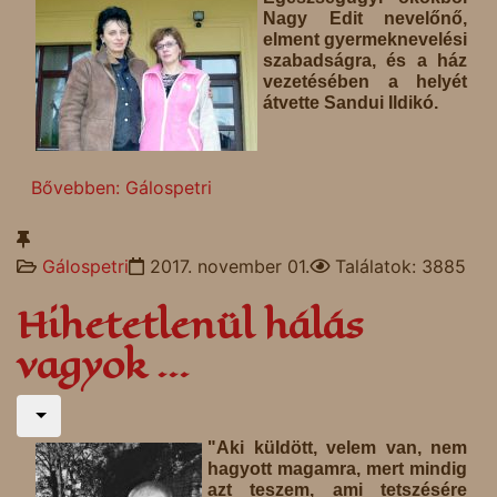
Nagy Edit nevelőnő,
elment gyermeknevelési
szabadságra, és a ház
vezetésében a helyét
átvette Sandui Ildikó.
Bővebben: Gálospetri
Gálospetri
2017. november 01.
Találatok: 3885
Hihetetlenül hálás
vagyok ...
"Aki küldött, velem van, nem
hagyott magamra, mert mindig
azt teszem, ami tetszésére