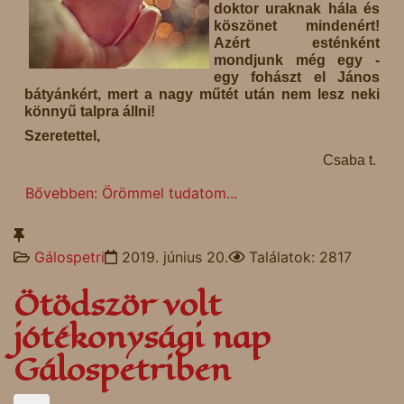
doktor uraknak hála és
köszönet mindenért!
Azért esténként
mondjunk még egy -
egy fohászt el János
bátyánkért, mert a nagy műtét után nem lesz neki
könnyű talpra állni!
Szeretettel,
Csaba t.
Bővebben: Örömmel tudatom...
Gálospetri
2019. június 20.
Találatok: 2817
Ötödször volt
jótékonysági nap
Gálospetriben