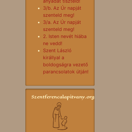
anyádat tiszteld!
3/b. Az Úr napját
szenteld meg!
3/a. Az Úr napját
szenteld meg!
2. Isten nevét hiába
ne vedd!
Szent László
királlyal a
boldogságra vezető
parancsolatok útján!
Szentferencalapitvany.org