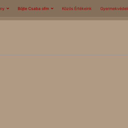
ány
Böjte Csaba ofm
Közös Értékeink
Gyermekvéde