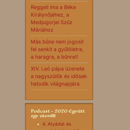
Reggeli ima a Béke
Királynőjéhez, a
Medjugorjei Szűz
Máriához
Más bűne nem jogosít
fel senkit a gyűlöletre,
a haragra, a bűnre!!
XIV. Leó pápa üzenete
a nagyszülők és idősek
hatodik világnapjára
Podcast - 2020 Együtt
egy úton!!!!
4. Atyádat és