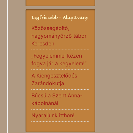
Legfrissebb - Alapítvány
Közösségépítő,
hagyományőrző tábor
Keresden
„Fegyelemmel kézen
fogva jár a kegyelem!”
A Kiengesztelődés
Zarándokútja
Búcsú a Szent Anna-
kápolnánál
Nyaraljunk itthon!