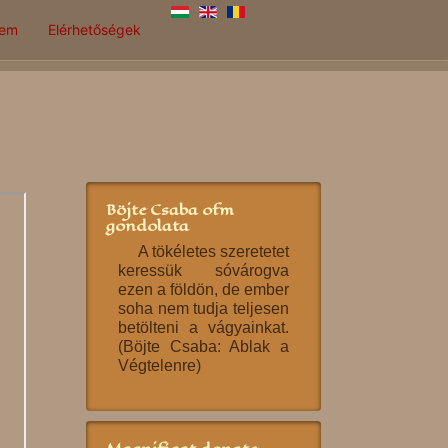
lem
Elérhetőségek
Böjte Csaba ofm
gondolata
A tökéletes szeretetet
keressük sóvárogva
ezen a földön, de ember
soha nem tudja teljesen
betölteni a vágyainkat.
(Böjte Csaba: Ablak a
Végtelenre)