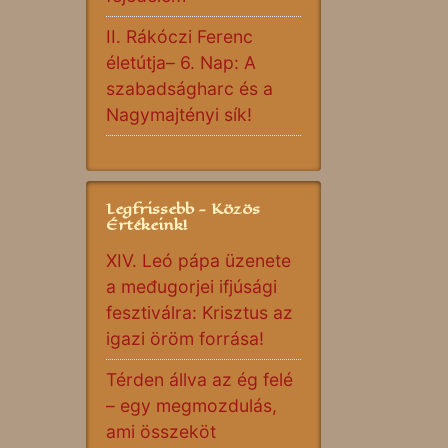
II. Rákóczi Ferenc
életútja– 6. Nap: A
szabadságharc és a
Nagymajtényi sík!
Legfrissebb - Közös
Értékeink!
XIV. Leó pápa üzenete
a međugorjei ifjúsági
fesztiválra: Krisztus az
igazi öröm forrása!
Térden állva az ég felé
– egy megmozdulás,
ami összeköt