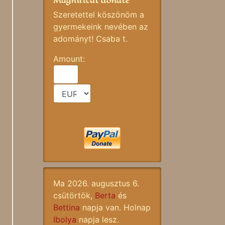
Magnificat donate
Szeretettel köszönöm a
gyermekeink nevében az
adományt! Csaba t.
Amount:
Ma 2026. augusztus 6.
csütörtök,
Berta
és
Bettina
napja van. Holnap
Ibolya
napja lesz.