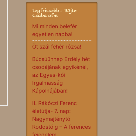
Legfrissebb - Böjte
Csaba ofm
Mi minden belefér
egyetlen napba!
Öt szál fehér rózsa!
Búcsúünnep Erdély hét
csodájának egyikénél,
az Egyes-kői
Irgalmasság
Kápolnájában!
II. Rákóczi Ferenc
életútja- 7. nap:
Nagymajténytól
Rodostóig – A ferences
fejedelem