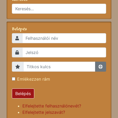
Belépés
Emlékezzen rám
Belépés
Elfelejtette felhasználónevét?
Elfelejtette jelszavát?