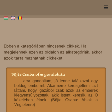
Ebben a kategóriában nincsenek cikkek. Ha
megjelennek ezen az oldalon az alkategóriák, akkor
azok tartalmazhatnak cikkeket.
Böjte Csaba ofm gondolata
…arra gondoltam, jó lenne találkozni egy
boldog emberrel. Akármerre keresgéltem, azt
láttam, hogy igazából csak azok az emberek
kiegyensúlyozottak, akik Istent keresik, az Ő
közelében élnek. (Böjte Csaba: Ablak a
Végtelenre)