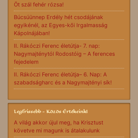
Öt szál fehér rózsa!
Búcsúünnep Erdély hét csodájának
egyikénél, az Egyes-kői Irgalmasság
Kápolnájában!
II. Rákóczi Ferenc életútja- 7. nap:
Nagymajténytól Rodostóig – A ferences
fejedelem
II. Rákóczi Ferenc életútja– 6. Nap: A
szabadságharc és a Nagymajtényi sík!
Legfrissebb - Közös Értékeink!
A világ akkor újul meg, ha Krisztust
követve mi magunk is átalakulunk