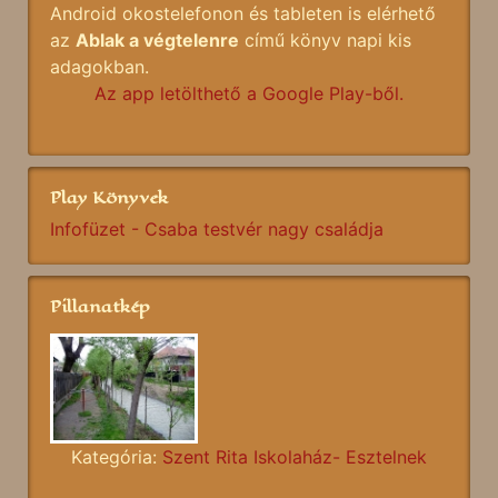
Android okostelefonon és tableten is elérhető
az
Ablak a végtelenre
című könyv napi kis
adagokban.
Az app letölthető a Google Play-ből.
Play Könyvek
Infofüzet - Csaba testvér nagy családja
Pillanatkép
Kategória:
Szent Rita Iskolaház- Esztelnek