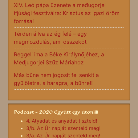
XIV. Leó pápa üzenete a međugorjei
ifjúsági fesztiválra: Krisztus az igazi öröm
forrása!
Térden állva az ég felé – egy
megmozdulás, ami összeköt
Reggeli ima a Béke Királynőjéhez, a
Medjugorjei Szűz Máriához
Más bűne nem jogosít fel senkit a
gyűlöletre, a haragra, a bűnre!!
Podcast - 2020 Együtt egy úton!!!!
4. Atyádat és anyádat tiszteld!
3/b. Az Úr napját szenteld meg!
3/a. Az Úr napját szenteld meg!