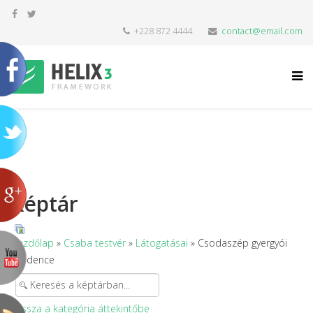
+228 872 4444
contact@email.com
Képtár
Kezdőlap
»
Csaba testvér
»
Látogatásai
» Csodaszép gyergyói
medence
Vissza a kategória áttekintőbe