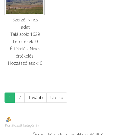
Szerző: Nincs
adat
Találatok: 1629
Letöltések: 0
Értékelés: Nincs
értékelés
Hozzászólások: 0
1
2
Tovább
Utolsó
Korlátozott kategóriák
Összes kép a kategóriákban: 34,908