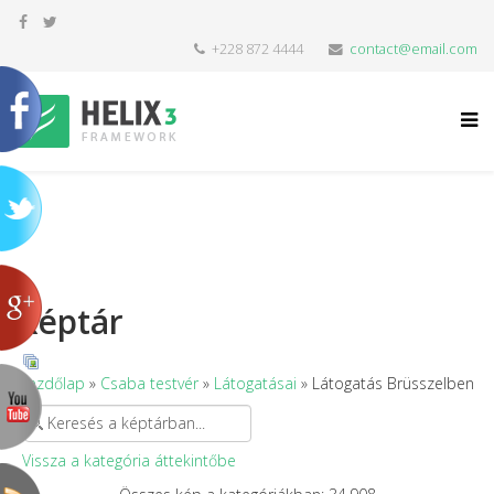
+228 872 4444
contact@email.com
Képtár
Kezdőlap
»
Csaba testvér
»
Látogatásai
» Látogatás Brüsszelben
Vissza a kategória áttekintőbe