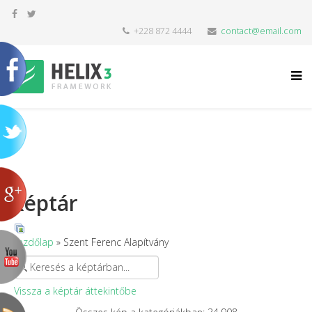
+228 872 4444
contact@email.com
Képtár
Kezdőlap
» Szent Ferenc Alapítvány
Vissza a képtár áttekintőbe