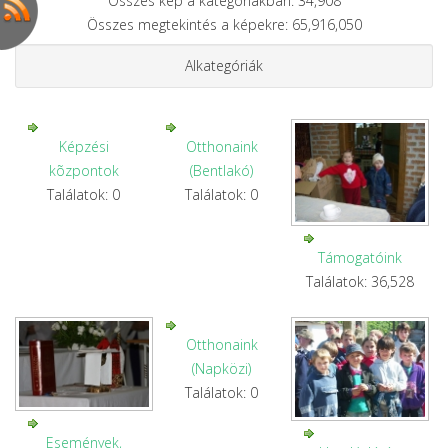
Összes kép a kategóriákban: 34,908
Összes megtekintés a képekre: 65,916,050
Alkategóriák
Képzési
Otthonaink
kõzpontok
(Bentlakó)
Találatok: 0
Találatok: 0
Támogatóink
Találatok: 36,528
Otthonaink
(Napközi)
Találatok: 0
Események,