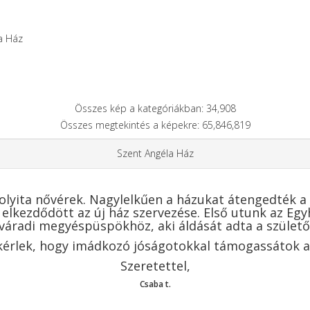
a Ház
Összes kép a kategóriákban: 34,908
Összes megtekintés a képekre: 65,846,819
Szent Angéla Ház
olyita nővérek. Nagylelkűen a házukat átengedték a
elkezdődött az új ház szervezése. Első utunk az Eg
váradi megyéspüspökhöz, aki áldását adta a születő
 kérlek, hogy imádkozó jóságotokkal támogassátok az
Szeretettel,
Csaba t.