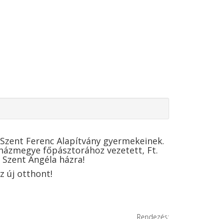
 Szent Ferenc Alapítvány gyermekeinek.
yházmegye főpásztorához vezetett, Ft.
 Szent Angéla házra!
 új otthont!
Rendezés: