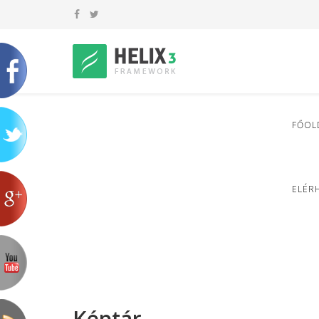
FŐOL
ELÉR
Képtár