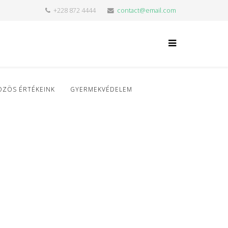
+228 872 4444
contact@email.com
ÖZÖS ÉRTÉKEINK
GYERMEKVÉDELEM