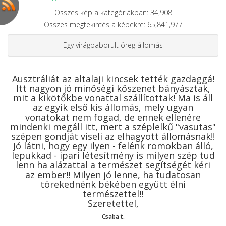
Összes kép a kategóriákban: 34,908
Összes megtekintés a képekre: 65,841,977
Egy virágbaborult öreg állomás
Ausztráliát az altalaji kincsek tették gazdaggá!
Itt nagyon jó minőségi kőszenet bányásztak,
mit a kikötőkbe vonattal szállítottak! Ma is áll
az egyik első kis állomás, mely ugyan
vonatokat nem fogad, de ennek ellenére
mindenki megáll itt, mert a széplelkű "vasutas"
szépen gondját viseli az elhagyott állomásnak!!
Jó látni, hogy egy ilyen - felénk romokban álló,
lepukkad - ipari létesítmény is milyen szép tud
lenn ha alázattal a természet segítségét kéri
az ember!! Milyen jó lenne, ha tudatosan
törekednénk békében együtt élni
természettel!!
Szeretettel,
Csaba t.