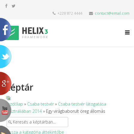
+228 872 4444
contact@email.com
Képtár
Kezdőlap
»
Csaba testvér
»
Csaba testvér látogatása
Ausztráliában 2014
» Egy virágbaborult öreg állomás
Vissza a kategória áttekintőbe