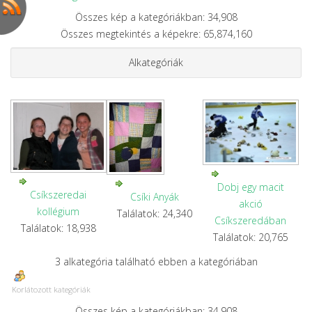
Összes kép a kategóriákban: 34,908
Összes megtekintés a képekre: 65,874,160
Alkategóriák
Dobj egy macit
Csíkszeredai
Csíki Anyák
akció
kollégium
Találatok: 24,340
Csíkszeredában
Találatok: 18,938
Találatok: 20,765
3 alkategória található ebben a kategóriában
Korlátozott kategóriák
Összes kép a kategóriákban: 34,908