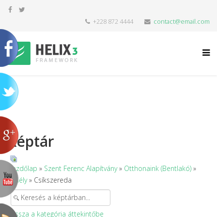
+228 872 4444
contact@email.com
Képtár
Kezdőlap
»
Szent Ferenc Alapítvány
»
Otthonaink (Bentlakó)
»
Erdély
» Csíkszereda
Vissza a kategória áttekintőbe