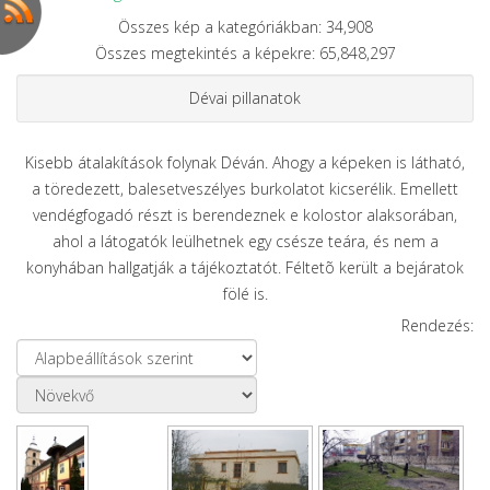
Összes kép a kategóriákban: 34,908
Összes megtekintés a képekre: 65,848,297
Dévai pillanatok
Kisebb átalakítások folynak Déván. Ahogy a képeken is látható,
a töredezett, balesetveszélyes burkolatot kicserélik. Emellett
vendégfogadó részt is berendeznek e kolostor alaksorában,
ahol a látogatók leülhetnek egy csésze teára, és nem a
konyhában hallgatják a tájékoztatót. Féltetõ került a bejáratok
fölé is.
Rendezés: