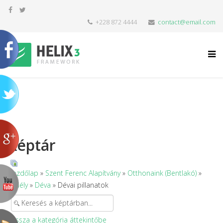
+228 872 4444
contact@email.com
Képtár
Kezdőlap
»
Szent Ferenc Alapítvány
»
Otthonaink (Bentlakó)
»
Erdély
»
Déva
» Dévai pillanatok
Vissza a kategória áttekintőbe