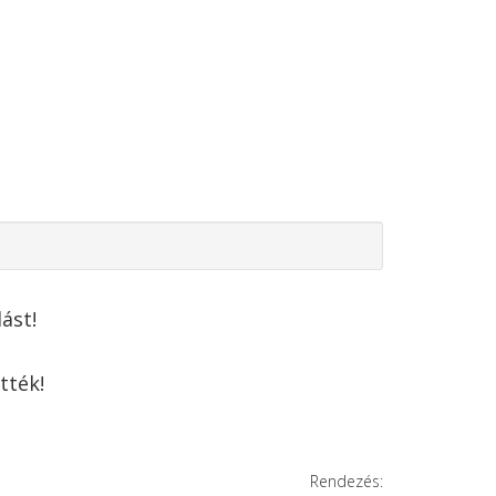
ást!
tték!
Rendezés: