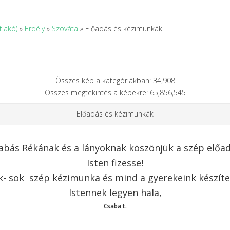
tlakó)
»
Erdély
»
Szováta
» Előadás és kézimunkák
Összes kép a kategóriákban: 34,908
Összes megtekintés a képekre: 65,856,545
Előadás és kézimunkák
abás Rékának és a lányoknak köszönjük a szép előad
Isten fizesse!
k- sok szép kézimunka és mind a gyerekeink készíte
Istennek legyen hala,
Csaba t.