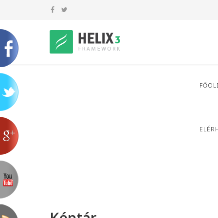
FŐOL
ELÉR
Képtár