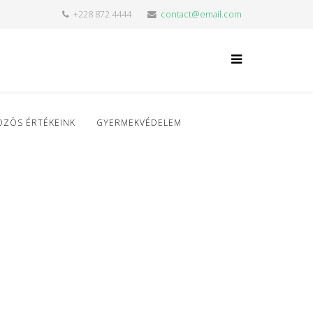
+228 872 4444
contact@email.com
ÖZÖS ÉRTÉKEINK
GYERMEKVÉDELEM