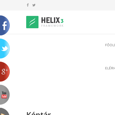
FŐOL
ELÉR
Képtár