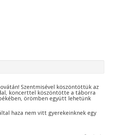
Szovátán! Szentmisével köszöntöttük az
al, koncerttel köszöntötte a táborra
, békében, örömben együtt lehetünk
által haza nem vitt gyerekeinknek egy