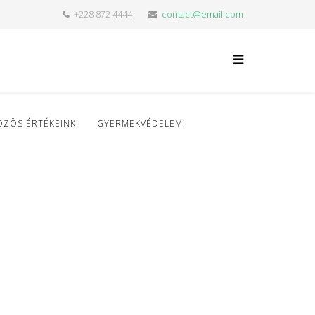
+228 872 4444
contact@email.com
ÖZÖS ÉRTÉKEINK
GYERMEKVÉDELEM