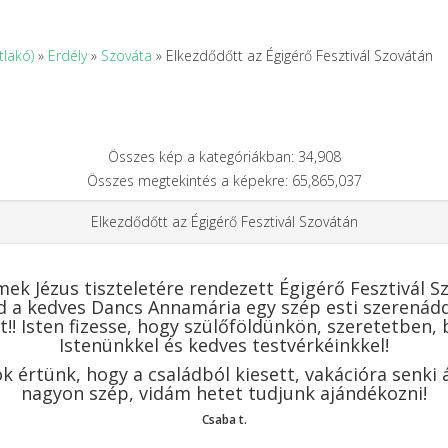
tlakó)
»
Erdély
»
Szováta
» Elkezdődőtt az Égigérő Fesztivál Szovátán
Összes kép a kategóriákban: 34,908
Összes megtekintés a képekre: 65,865,037
Elkezdődőtt az Égigérő Fesztivál Szovátán
ek Jézus tiszteletére rendezett Égigérő Fesztivál 
jd a kedves Dancs Annamária egy szép esti szerenádd
t!! Isten fizesse, hogy szülőföldünkön, szeretetben
Istenünkkel és kedves testvérkéinkkel!
k értünk, hogy a családból kiesett, vakációra senki 
nagyon szép, vidám hetet tudjunk ajándékozni!
Csaba t.