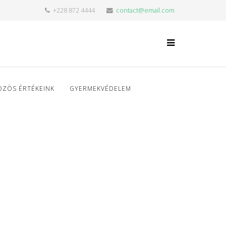
+228 872 4444
contact@email.com
ÖZÖS ÉRTÉKEINK
GYERMEKVÉDELEM