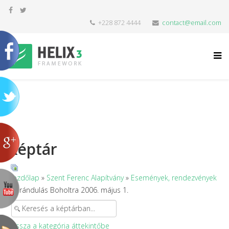
+228 872 4444
contact@email.com
Képtár
Kezdőlap
»
Szent Ferenc Alapítvány
»
Események, rendezvények
» Kirándulás Boholtra 2006. május 1.
Vissza a kategória áttekintőbe