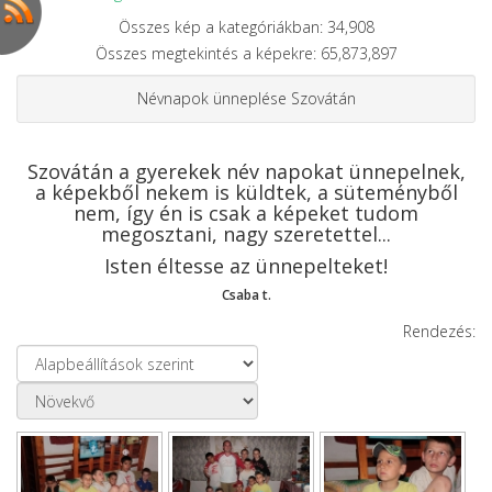
Összes kép a kategóriákban: 34,908
Összes megtekintés a képekre: 65,873,897
Névnapok ünneplése Szovátán
Szovátán a gyerekek név napokat ünnepelnek,
a képekből nekem is küldtek, a süteményből
nem, így én is csak a képeket tudom
megosztani, nagy szeretettel...
Isten éltesse az ünnepelteket!
Csaba t.
Rendezés: