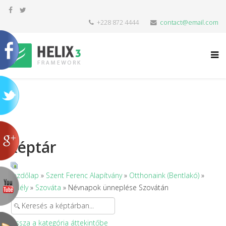
+228 872 4444
contact@email.com
Képtár
Kezdőlap
»
Szent Ferenc Alapítvány
»
Otthonaink (Bentlakó)
»
Erdély
»
Szováta
» Névnapok ünneplése Szovátán
Vissza a kategória áttekintőbe