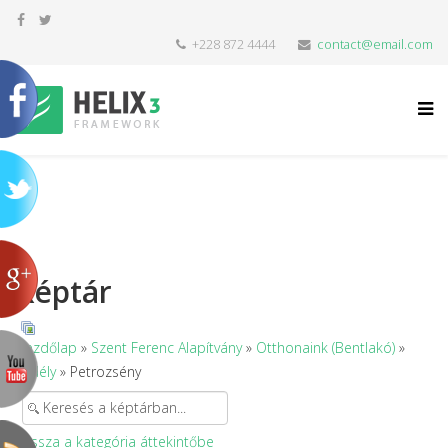
+228 872 4444
contact@email.com
Képtár
Kezdőlap
»
Szent Ferenc Alapítvány
»
Otthonaink (Bentlakó)
»
Erdély
» Petrozsény
Vissza a kategória áttekintőbe