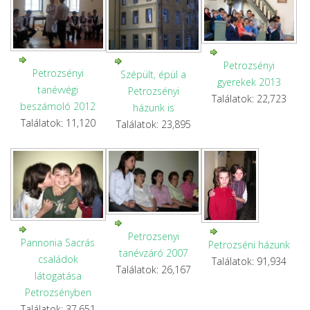
Petrozsényi
Petrozsényi
Szépült, épül a
gyerekek 2013
tanévvégi
Petrozsényi
Találatok: 22,723
beszámoló 2012
házunk is
Találatok: 11,120
Találatok: 23,895
Petrozsenyi
Pannonia Sacrás
Petrozséni házunk
tanévzáró 2007
családok
Találatok: 91,934
Találatok: 26,167
látogatása
Petrozsényben
Találatok: 37,651