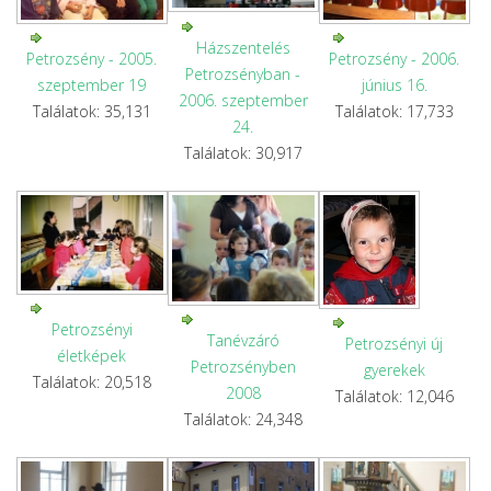
Házszentelés
Petrozsény - 2005.
Petrozsény - 2006.
Petrozsényban -
szeptember 19
június 16.
2006. szeptember
Találatok: 35,131
Találatok: 17,733
24.
Találatok: 30,917
Petrozsényi
Tanévzáró
Petrozsényi új
életképek
Petrozsényben
gyerekek
Találatok: 20,518
2008
Találatok: 12,046
Találatok: 24,348