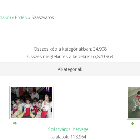
tlakó)
»
Erdély
» Szászváros
Összes kép a kategóriákban: 34,908
Összes megtekintés a képekre: 65,870,963
Alkategóriák
Szászvárosi hétvége
Találatok: 118,964