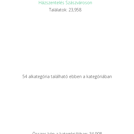
Házszentelés Szászvároson
Találatok: 23,958
54 alkategória található ebben a kategóriában
Összes kép a kategóriákban: 34,908