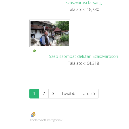
Szászvárosi farsang
Találatok: 18,730
Szép szombat délután Szászvároson
Találatok: 64,318
1
2
3
Tovább
Utolsó
Korlátozott kategóriák