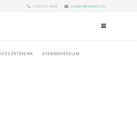
+228 872 4444
contact@email.com
ÖZÖS ÉRTÉKEINK
GYERMEKVÉDELEM