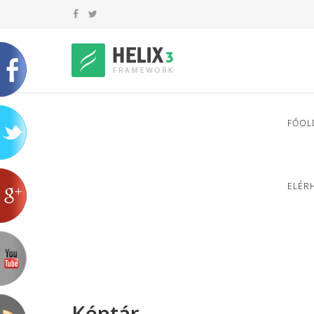
FŐOL
ELÉR
Képtár