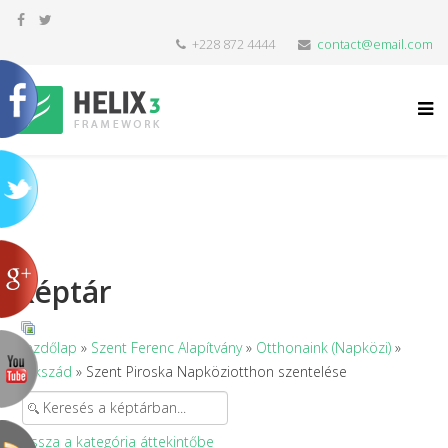
+228 872 4444
contact@email.com
Képtár
Kezdőlap
»
Szent Ferenc Alapítvány
»
Otthonaink (Napközi)
»
Bükszád
» Szent Piroska Napköziotthon szentelése
Vissza a kategória áttekintőbe