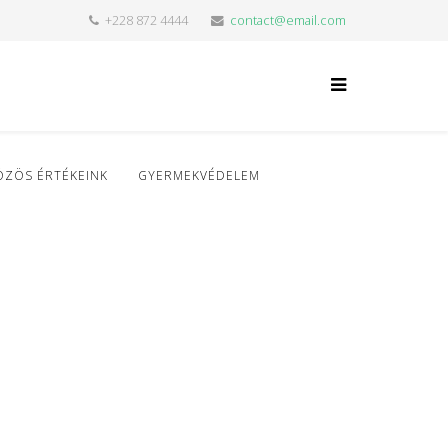
+228 872 4444
contact@email.com
ÖZÖS ÉRTÉKEINK
GYERMEKVÉDELEM