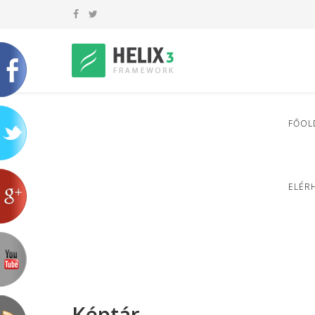
FŐOL
ELÉR
Képtár