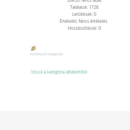
Szerző: Nincs adat
Találatok: 1728
Letöltések: 0
Értékelés: Nincs értékelés
Hozzászólások: 0
Korlátozott kategóriák
Vissza a kategória áttekintőbe