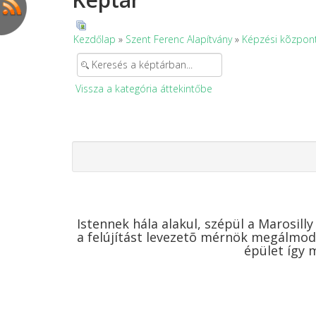
Kezdőlap
»
Szent Ferenc Alapítvány
»
Képzési kõzpon
Vissza a kategória áttekintőbe
Istennek hála alakul, szépül a Marosilly
a felújítást levezetõ mérnök megálmodt
épület így 