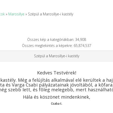
tok
»
Marosillye
» Szépül a Marosillye-i kastély
Összes kép a kategóriákban: 34,908
Összes megtekintés a képekre: 65,874,537
Szépül a Marosillye-i kastély
Kedves Testvérek!
 kastély. Még a felújítás alkalmával elé kerültek a ha
a és Varga Csabi pályázatainak jóvoltából, a kõfar
még szebb lett, és fõleg melegebb, mert használható
Hála és köszönet mindenkinek,
Csaba t.