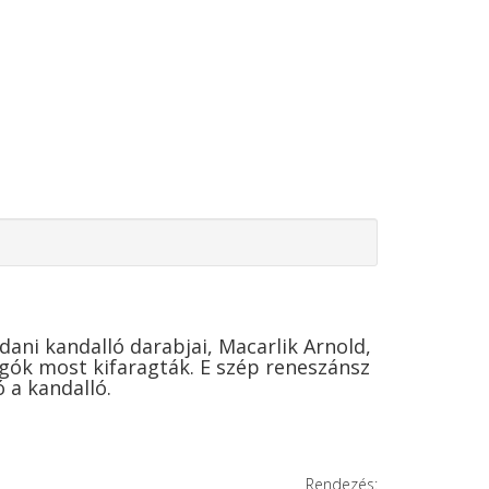
jdani kandalló darabjai, Macarlik Arnold,
agók most kifaragták. E szép reneszánsz
 a kandalló.
Rendezés: