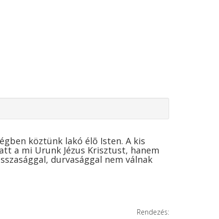
égben köztünk lakó élõ Isten. A kis
att a mi Urunk Jézus Krisztust, hanem
osszasággal, durvasággal nem válnak
Rendezés: