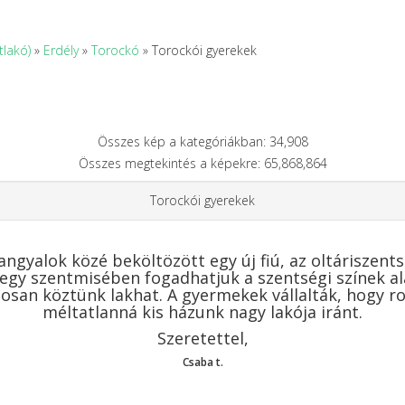
tlakó)
»
Erdély
»
Torockó
» Torockói gyerekek
Összes kép a kategóriákban: 34,908
Összes megtekintés a képekre: 65,868,864
Torockói gyerekek
angyalok közé beköltözött egy új fiú, az oltáriszents
gy szentmisében fogadhatjuk a szentségi színek al
tosan köztünk lakhat. A gyermekek vállalták, hogy r
méltatlanná kis házunk nagy lakója iránt.
Szeretettel,
Csaba t.