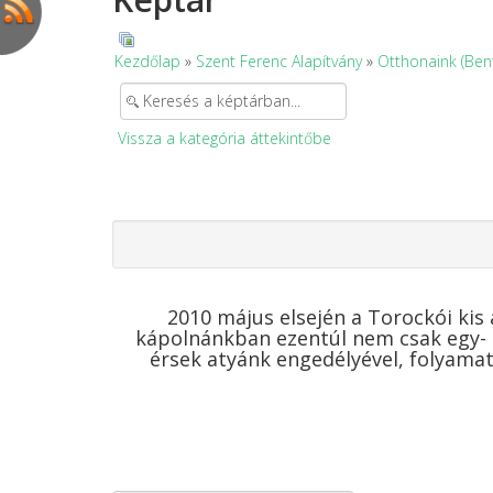
Kezdőlap
»
Szent Ferenc Alapítvány
»
Otthonaink (Ben
Vissza a kategória áttekintőbe
2010 május elsején a Torockói kis 
kápolnánkban ezentúl nem csak egy- e
érsek atyánk engedélyével, folyama