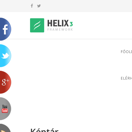
FŐOL
ELÉR
Képtár