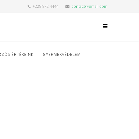
+228 872 4444
contact@email.com
ÖZÖS ÉRTÉKEINK
GYERMEKVÉDELEM