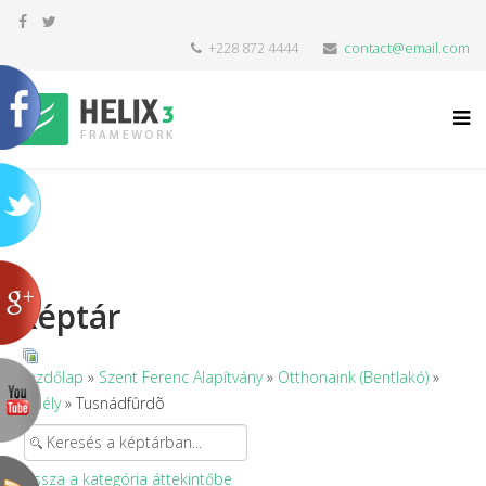
+228 872 4444
contact@email.com
Képtár
Kezdőlap
»
Szent Ferenc Alapítvány
»
Otthonaink (Bentlakó)
»
Erdély
» Tusnádfûrdõ
Vissza a kategória áttekintőbe