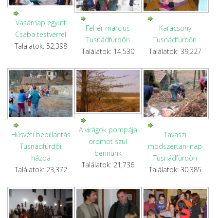
Vasárnap együtt
Fehér március
Karácsony
Csaba testvérrel
Tusnádfürdõn
Tusnádfürdőn
Találatok: 52,398
Találatok: 14,530
Találatok: 39,227
A virágok pompája
Húsvéti bepillantás
Tavaszi
örömöt szül
Tusnádfürdõi
modszertani nap
bennünk
házba
Tusnádfürdõn
Találatok: 21,736
Találatok: 23,372
Találatok: 30,385