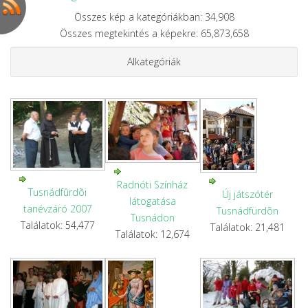
Összes kép a kategóriákban: 34,908
Összes megtekintés a képekre: 65,873,658
Alkategóriák
Radnóti Színház
Tusnádfûrdõi
Új játszótér
látogatása
tanévzáró 2007
Tusnádfürdõn
Tusnádon
Találatok: 54,477
Találatok: 21,481
Találatok: 12,674