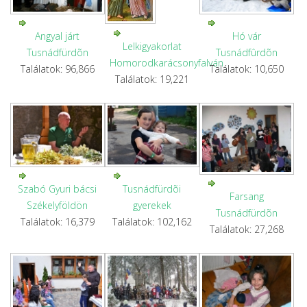
Angyal járt
Hó vár
Lelkigyakorlat
Tusnádfürdõn
Tusnádfûrdõn
Homorodkarácsonyfalván
Találatok: 96,866
Találatok: 10,650
Találatok: 19,221
Szabó Gyuri bácsi
Tusnádfürdõi
Farsang
Székelyföldön
gyerekek
Tusnádfürdõn
Találatok: 16,379
Találatok: 102,162
Találatok: 27,268