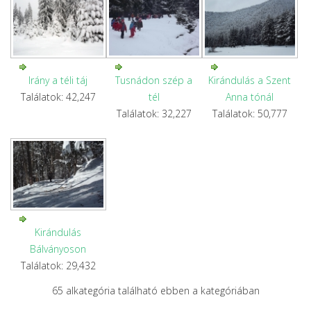
Irány a téli táj
Tusnádon szép a
Kirándulás a Szent
Találatok: 42,247
tél
Anna tónál
Találatok: 32,227
Találatok: 50,777
Kirándulás
Bálványoson
Találatok: 29,432
65 alkategória található ebben a kategóriában