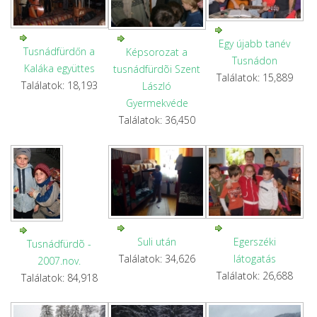
Egy újabb tanév
Tusnádfürdőn a
Képsorozat a
Tusnádon
Kaláka együttes
tusnádfürdõi Szent
Találatok: 15,889
Találatok: 18,193
László
Gyermekvéde
Találatok: 36,450
Suli után
Egerszéki
Tusnádfürdõ -
Találatok: 34,626
látogatás
2007.nov.
Találatok: 26,688
Találatok: 84,918