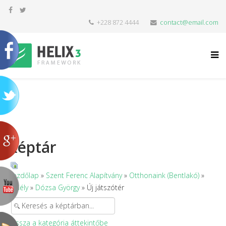
+228 872 4444
contact@email.com
Képtár
Kezdőlap
»
Szent Ferenc Alapítvány
»
Otthonaink (Bentlakó)
»
Erdély
»
Dózsa György
» Új játszótér
Vissza a kategória áttekintőbe