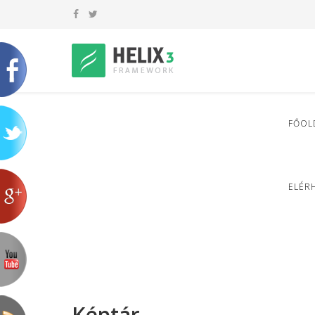
FŐOL
ELÉR
Képtár