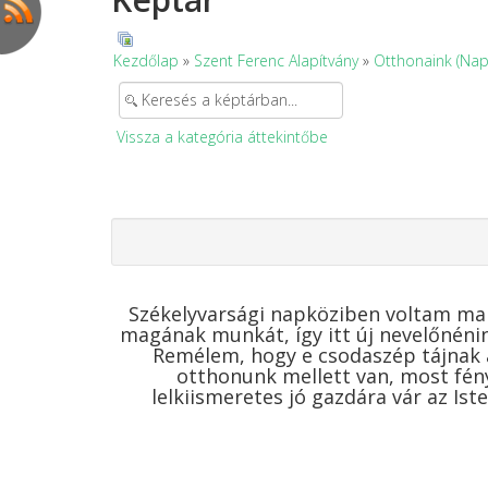
Kezdőlap
»
Szent Ferenc Alapítvány
»
Otthonaink (Nap
Vissza a kategória áttekintőbe
Székelyvarsági napköziben voltam ma ú
magának munkát, így itt új nevelőnénin
Remélem, hogy e csodaszép tájnak a
otthonunk mellett van, most fén
lelkiismeretes jó gazdára vár az Iste