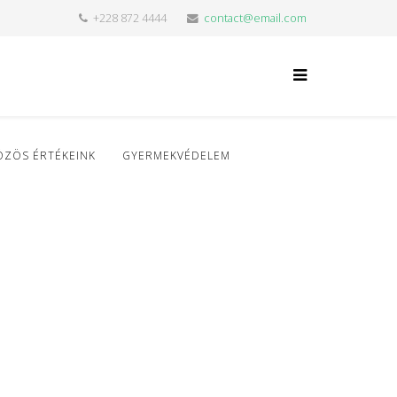
+228 872 4444
contact@email.com
ÖZÖS ÉRTÉKEINK
GYERMEKVÉDELEM