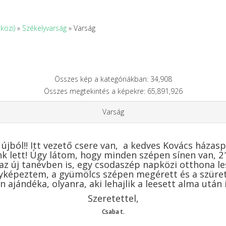
közi)
»
Székelyvarság
» Varság
Összes kép a kategóriákban: 34,908
Összes megtekintés a képekre: 65,891,926
Varság
jból!! Itt vezető csere van, a kedves Kovács házas
k lett! Úgy látom, hogy minden szépen sínen van, 2
z új tanévben is, egy csodaszép napközi otthona les
yképeztem, a gyümölcs szépen megérett és a szüretr
n ajándéka, olyanra, aki lehajlik a leesett alma után
Szeretettel,
Csaba t.