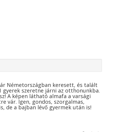
pár Németországban keresett, és talált
1 gyerek szeretne járni az otthonunkba.
z! A képen látható almafa a varsági
e vár. Igen, gondos, szorgalmas,
 is, de a bajban lévő gyermek után is!