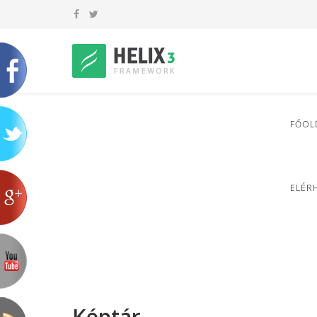
FŐOL
ELÉR
Képtár