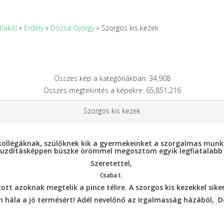
tlakó)
»
Erdély
»
Dózsa György
» Szorgos kis kezek
Összes kép a kategóriákban: 34,908
Összes megtekintés a képekre: 65,851,216
Szorgos kis kezek
ollégáknak, szülőknek kik a gyermekeinket a szorgalmas munkára
 Buzdításképpen büszke örömmel megosztom egyik legfiatalabb k
Szeretettel,
Csaba t.
t azoknak megtelik a pince télire. A szorgos kis kezekkel siker
n hála a jó termésért! Adél nevelőnő az Irgalmasság házából, 