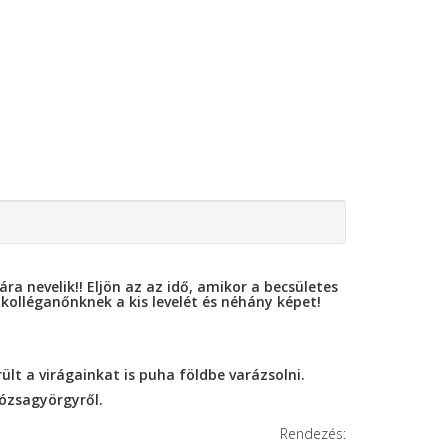
 nevelik!! Eljön az az idő, amikor a becsületes
olléganőnknek a kis levelét és néhány képet!
ült a virágainkat is puha földbe varázsolni.
Dózsagyörgyről.
Rendezés: