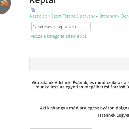
Kezdőlap
»
Szent Ferenc Alapítvány
»
Otthonaink (Ben
Vissza a kategória áttekintőbe
Gratulálok Adélnek, Évának, és mindazoknak a k
munka lesz az egyetlen megélhetési forrás!!
Aki kishangya módjára egész nyáron dolgozot
Istennek Legye