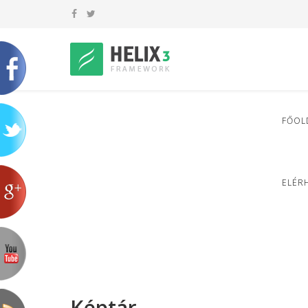
FŐOL
ELÉR
Képtár