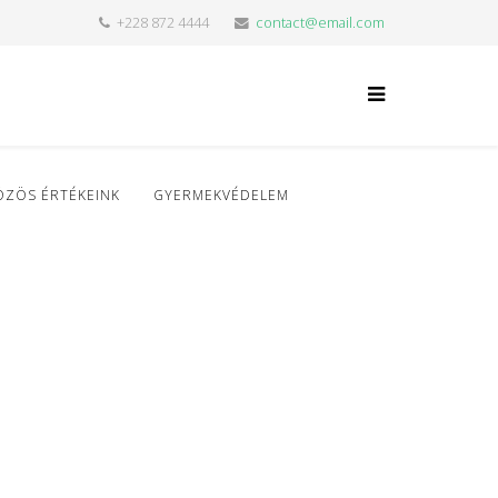
+228 872 4444
contact@email.com
ÖZÖS ÉRTÉKEINK
GYERMEKVÉDELEM