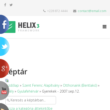
+228 872 4444
contact@email.com
Képtár
Kezdőlap
»
Szent Ferenc Alapítvány
»
Otthonaink (Bentlakó)
»
Erdély
»
Gyulafehérvár
» Gyerekek - 2007.sep.12.
Vissza a kategória áttekintőbe