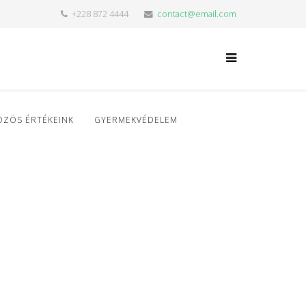
+228 872 4444
contact@email.com
ÖZÖS ÉRTÉKEINK
GYERMEKVÉDELEM