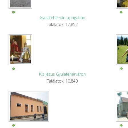
Gyulafehérvári új ingatlan
Találatok: 17,852
Kis Jézus Gyulafehérváron
Találatok: 10,840