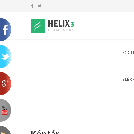
FŐOL
ELÉR
Képtár