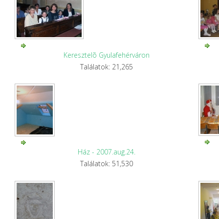
Keresztelõ Gyulafehérváron
Találatok: 21,265
Ház - 2007.aug.24.
Találatok: 51,530