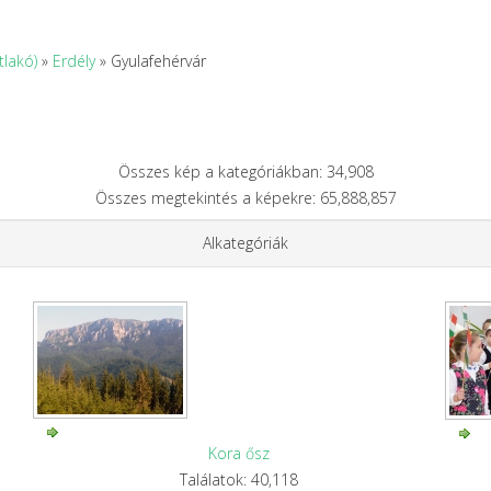
tlakó)
»
Erdély
» Gyulafehérvár
Összes kép a kategóriákban: 34,908
Összes megtekintés a képekre: 65,888,857
Alkategóriák
Kora ősz
Találatok: 40,118