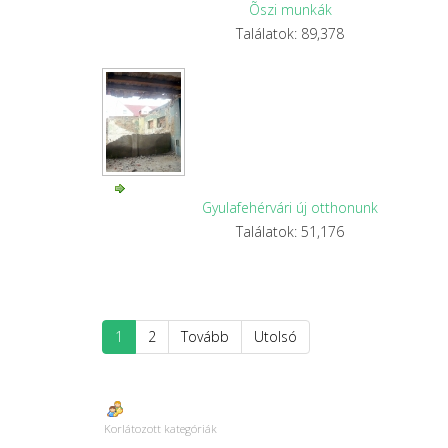
Õszi munkák
Találatok: 89,378
Gyulafehérvári új otthonunk
Találatok: 51,176
1
2
Tovább
Utolsó
Korlátozott kategóriák