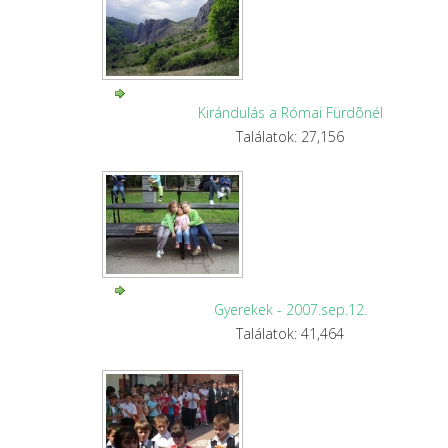
Kirándulás a Római Fürdõnél
Találatok: 27,156
Gyerekek - 2007.sep.12.
Találatok: 41,464