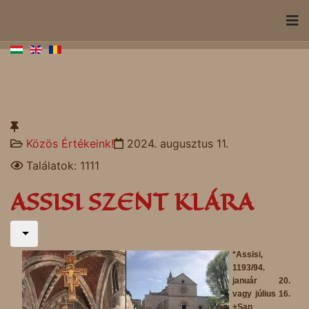
Közös Értékeink!
2024. augusztus 11.
Találatok: 1111
ASSISI SZENT KLÁRA
*Assisi,
1193/94.
január 20.
vagy július 16.
+San