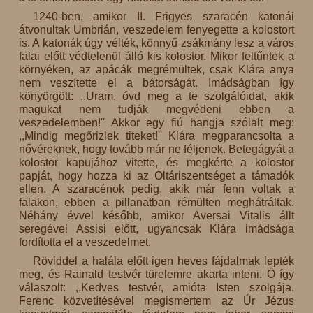
1240-ben, amikor II. Frigyes szaracén katonái
átvonultak Umbrián, veszedelem fenyegette a kolostort
is. A katonák úgy vélték, könnyű zsákmány lesz a város
falai előtt védtelenül álló kis kolostor. Mikor feltűntek a
környéken, az apácák megrémültek, csak Klára anya
nem veszítette el a bátorságát. Imádságban így
könyörgött: ,,Uram, óvd meg a te szolgálóidat, akik
magukat nem tudják megvédeni ebben a
veszedelemben!'' Akkor egy fiú hangja szólalt meg:
,,Mindig megőrizlek titeket!'' Klára megparancsolta a
nővéreknek, hogy tovább már ne féljenek. Betegágyát a
kolostor kapujához vitette, és megkérte a kolostor
papját, hogy hozza ki az Oltáriszentséget a támadók
ellen. A szaracénok pedig, akik már fenn voltak a
falakon, ebben a pillanatban rémülten meghátráltak.
Néhány évvel később, amikor Aversai Vitalis állt
seregével Assisi előtt, ugyancsak Klára imádsága
fordította el a veszedelmet.
Röviddel a halála előtt igen heves fájdalmak lepték
meg, és Rainald testvér türelemre akarta inteni. Ő így
válaszolt: ,,Kedves testvér, amióta Isten szolgája,
Ferenc közvetítésével megismertem az Úr Jézus