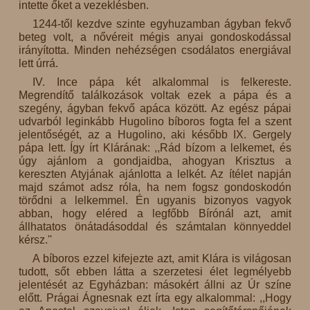
intette őket a vezeklésben.
1244-től kezdve szinte egyhuzamban ágyban fekvő
beteg volt, a nővéreit mégis anyai gondoskodással
irányította. Minden nehézségen csodálatos energiával
lett úrrá.
IV. Ince pápa két alkalommal is felkereste.
Megrendítő találkozások voltak ezek a pápa és a
szegény, ágyban fekvő apáca között. Az egész pápai
udvarból leginkább Hugolino bíboros fogta fel a szent
jelentőségét, az a Hugolino, aki később IX. Gergely
pápa lett. Így írt Klárának: ,,Rád bízom a lelkemet, és
úgy ajánlom a gondjaidba, ahogyan Krisztus a
kereszten Atyjának ajánlotta a lelkét. Az ítélet napján
majd számot adsz róla, ha nem fogsz gondoskodón
törődni a lelkemmel. Én ugyanis bizonyos vagyok
abban, hogy eléred a legfőbb Bírónál azt, amit
állhatatos önátadásoddal és számtalan könnyeddel
kérsz.''
A bíboros ezzel kifejezte azt, amit Klára is világosan
tudott, sőt ebben látta a szerzetesi élet legmélyebb
jelentését az Egyházban: másokért állni az Úr színe
előtt. Prágai Ágnesnak ezt írta egy alkalommal: ,,Hogy