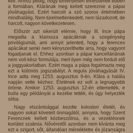
kell. Ahhoz pedig, hogy törvényesen élhessenek ebben
a formában, Klárának meg kellett szereznie a pápai
jóváhagyást. Ezért harcolt a szó szoros értelmében
mindhalálig. Nem türelmetlenkedett, nem lázadozott, de
harcolt, nagyon következetesen.
Először azt sikerült elérnie, hogy III. Ince pápa
megadta a klarissza apácáknak a szegénység
privilégiumát, ami annyit jelentett, hogy a ferences
apácákat senki nem kényszeríthette arra, hogy vagyont
fogadjanak el. Ehhez azonban a pápai kancelláriának
nem volt kész formulája, mert ilyen még nem fordult elő
a joggyakorlatban. Ezért maga a pápa fogalmazta meg
ezt a különös jogszabályt. A regula jóváhagyását IV.
Ince adta meg 1253. augusztus 9-én, Klára a halála
napján vette kézhez. Életének ez volt a legnagyobb
öröme. Amikor 1253. augusztus 12-én eltemették, e
bulla egy példányát a kezébe tették, és úgy helyezték
sírba.
Nagy elszántsággal kezdte kolostori életét, és
nagyon sokat követelt önmagától, annyira, hogy Szent
Ferencnek kellett közbeszólnia, és a vezeklésnek
korlátot szabnia. Nővéreitől azonban nem kívánta meg
ezt a szigort, sőt, állandóan mérsékletre és józanságra