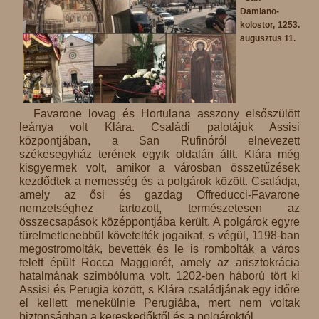
Damiano-
kolostor, 1253.
augusztus 11.
Favarone lovag és Hortulana asszony elsőszülött
leánya volt Klára. Családi palotájuk Assisi
központjában, a San Rufinóról elnevezett
székesegyház terének egyik oldalán állt. Klára még
kisgyermek volt, amikor a városban összetűzések
kezdődtek a nemesség és a polgárok között. Családja,
amely az ősi és gazdag Offreducci-Favarone
nemzetséghez tartozott, természetesen az
összecsapások középpontjába került. A polgárok egyre
türelmetlenebbül követelték jogaikat, s végül, 1198-ban
megostromolták, bevették és le is rombolták a város
felett épült Rocca Maggiorét, amely az arisztokrácia
hatalmának szimbóluma volt. 1202-ben háború tört ki
Assisi és Perugia között, s Klára családjának egy időre
el kellett menekülnie Perugiába, mert nem voltak
biztonságban a kereskedőktől és a polgároktól.