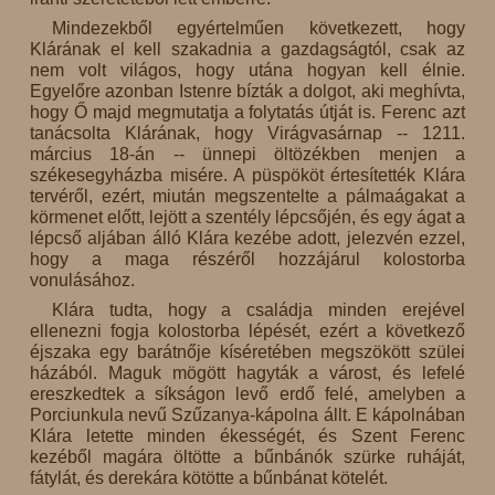
Mindezekből egyértelműen következett, hogy
Klárának el kell szakadnia a gazdagságtól, csak az
nem volt világos, hogy utána hogyan kell élnie.
Egyelőre azonban Istenre bízták a dolgot, aki meghívta,
hogy Ő majd megmutatja a folytatás útját is. Ferenc azt
tanácsolta Klárának, hogy Virágvasárnap -- 1211.
március 18-án -- ünnepi öltözékben menjen a
székesegyházba misére. A püspököt értesítették Klára
tervéről, ezért, miután megszentelte a pálmaágakat a
körmenet előtt, lejött a szentély lépcsőjén, és egy ágat a
lépcső aljában álló Klára kezébe adott, jelezvén ezzel,
hogy a maga részéről hozzájárul kolostorba
vonulásához.
Klára tudta, hogy a családja minden erejével
ellenezni fogja kolostorba lépését, ezért a következő
éjszaka egy barátnője kíséretében megszökött szülei
házából. Maguk mögött hagyták a várost, és lefelé
ereszkedtek a síkságon levő erdő felé, amelyben a
Porciunkula nevű Szűzanya-kápolna állt. E kápolnában
Klára letette minden ékességét, és Szent Ferenc
kezéből magára öltötte a bűnbánók szürke ruháját,
fátylát, és derekára kötötte a bűnbánat kötelét.