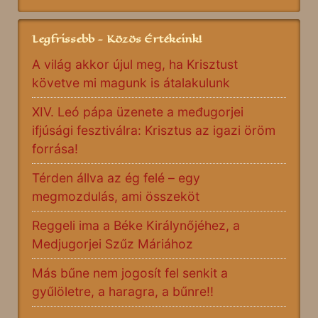
Legfrissebb - Közös Értékeink!
A világ akkor újul meg, ha Krisztust
követve mi magunk is átalakulunk
XIV. Leó pápa üzenete a međugorjei
ifjúsági fesztiválra: Krisztus az igazi öröm
forrása!
Térden állva az ég felé – egy
megmozdulás, ami összeköt
Reggeli ima a Béke Királynőjéhez, a
Medjugorjei Szűz Máriához
Más bűne nem jogosít fel senkit a
gyűlöletre, a haragra, a bűnre!!