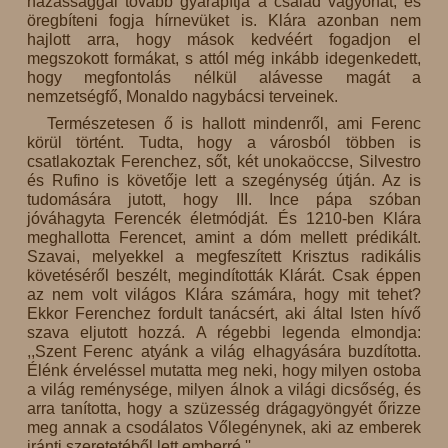
házassággal tovább gyarapítja a család vagyonát, és
öregbíteni fogja hírnevüket is. Klára azonban nem
hajlott arra, hogy mások kedvéért fogadjon el
megszokott formákat, s attól még inkább idegenkedett,
hogy megfontolás nélkül alávesse magát a
nemzetségfő, Monaldo nagybácsi terveinek.
Természetesen ő is hallott mindenről, ami Ferenc
körül történt. Tudta, hogy a városból többen is
csatlakoztak Ferenchez, sőt, két unokaöccse, Silvestro
és Rufino is követője lett a szegénység útján. Az is
tudomására jutott, hogy III. Ince pápa szóban
jóváhagyta Ferencék életmódját. És 1210-ben Klára
meghallotta Ferencet, amint a dóm mellett prédikált.
Szavai, melyekkel a megfeszített Krisztus radikális
követéséről beszélt, megindították Klárát. Csak éppen
az nem volt világos Klára számára, hogy mit tehet?
Ekkor Ferenchez fordult tanácsért, aki által Isten hívő
szava eljutott hozzá. A régebbi legenda elmondja:
,,Szent Ferenc atyánk a világ elhagyására buzdította.
Élénk érveléssel mutatta meg neki, hogy milyen ostoba
a világ reménysége, milyen álnok a világi dicsőség, és
arra tanította, hogy a szüzesség drágagyöngyét őrizze
meg annak a csodálatos Vőlegénynek, aki az emberek
iránti szeretetéből lett emberré.''