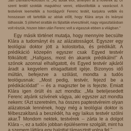
San Damiano-kolostort is. ,,Az ablak elől, amelyen át a nővérek az Úr
szent testét szokták magukhoz venni, eltávolították a vasrácsot. A
testvérek leemelték a hordágyról Ferenc testét, karjukra vették és
hosszasan ott tartották az ablak előtt, hogy Klára anya és leányai
láthassák. S jóllehet siratták és fájlalták elvesztését, nagy vigasztalásban
volt részük, hiszen Isten után Ferenc volt a vigaszuk ebben a világban.''
Egy másik történet mutatja, hogy mennyire becsülte
Klára a tudományt és az alázatosságot. Egyszer egy
teológiai doktor jött a kolostorba, és prédikált. A
prédikáció közepén egyszer csak Egyed testvér
fölkiáltott: ,,Hallgass, most én akarok prédikálni!'' A
szónok azonnal elhallgatott, és Egyed testvér ajkáról
áradt a kegyelem elragadtatott igéje. Bizonyos idő
múltán, befejezve a szólást, mondta a tudós
teológusnak: ,,Most pedig, testvér, fejezd be a
prédikációdat!'' -- és a magiszter be is fejezte. Emiatt
Klára igen örült és azt mondta: ,,Ma beteljesedett
Ferenc atyánk szívének vágya, aki egyszer azt mondta
nekem: ťAzt szeretném, ha összes paptestvéreim olyan
alázatosak lennének, hogy még a teológiai doktor is
félbeszakítaná a beszédét, ha egy laikus testvér szólni
akar.Ť Mondom nektek, testvérek -- zárta le a dolgot
Klára --, ez a tudós jobban épülésemre szolgált, mint ha
a szemem láttára egy halottat támasztott volna fel.''