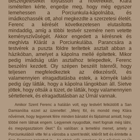
beszélgetéseket folytasson a nővérekkel, Klára
ismételten kérte, engedje meg, hogy még egyszer
lemehessen a Porciunkula-kápolnába, és
imádkozhassék ott, ahol megkezdte a szerzetesi életét.
Ferenc a kérését következetesen elutasította
mindaddig, amíg a többi testvér szemére nem vetette
keményszívűségét. Akkor engedett a kérésnek és
meghívta Klárát a Porciunkulába. Parancsára a
testvérek a puszta földre terítettek asztalt abban a
házikóban, amelyet a kápolna mellé építettek. Mikor
pedig imádság után asztalhoz telepedtek, Ferenc
beszélni kezdett. Oly szépen beszélt Istenről, hogy
teljesen megfeledkeztek az étkezésről, és
valamennyien elragadtatásba estek, a környék lakói
pedig úgy látták, hogy a kápolna lángokban áll. Sietve
jöttek, hogy oltsák a tüzet, de látták, hogy valamennyien
sértetlenek, és elragadtatásban az Úrnál vannak.
Amikor Szent Ferenc a halálán volt, egy testvért felküldött a San
Damianóba ezzel az üzenettel: ,,Menj föl, és mondd meg Klára
nővérnek, hogy tegyenek félre minden bánatot és fájdalmat amiatt, hogy
többé nem látnak engem. Legyenek nyugodtak, mert fognak még látni,
és megvigasztalom őket.'' És valóban: a temetési menet, amely a
Porciunkulából vitte fel a városba a szent testét, kitérőt tett és érintette a