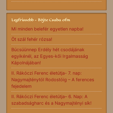
Legfrissebb - Böjte Csaba ofm
Mi minden belefér egyetlen napba!
Öt szál fehér rózsa!
Búcsúünnep Erdély hét csodájának
egyikénél, az Egyes-kői Irgalmasság
Kápolnájában!
II. Rákóczi Ferenc életútja- 7. nap:
Nagymajténytól Rodostóig – A ferences
fejedelem
II. Rákóczi Ferenc életútja– 6. Nap: A
szabadságharc és a Nagymajtényi sík!