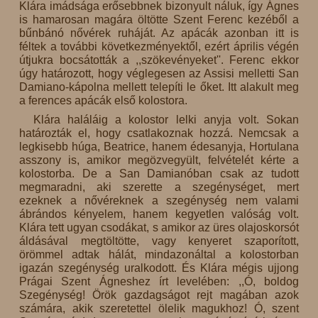
Klára imádsága erősebbnek bizonyult náluk, így Ágnes
is hamarosan magára öltötte Szent Ferenc kezéből a
bűnbánó nővérek ruháját. Az apácák azonban itt is
féltek a további következményektől, ezért április végén
útjukra bocsátották a ,,szökevényeket''. Ferenc ekkor
úgy határozott, hogy véglegesen az Assisi melletti San
Damiano-kápolna mellett telepíti le őket. Itt alakult meg
a ferences apácák első kolostora.
Klára haláláig a kolostor lelki anyja volt. Sokan
határozták el, hogy csatlakoznak hozzá. Nemcsak a
legkisebb húga, Beatrice, hanem édesanyja, Hortulana
asszony is, amikor megözvegyült, felvételét kérte a
kolostorba. De a San Damianóban csak az tudott
megmaradni, aki szerette a szegénységet, mert
ezeknek a nővéreknek a szegénység nem valami
ábrándos kényelem, hanem kegyetlen valóság volt.
Klára tett ugyan csodákat, s amikor az üres olajoskorsót
áldásával megtöltötte, vagy kenyeret szaporított,
örömmel adtak hálát, mindazonáltal a kolostorban
igazán szegénység uralkodott. És Klára mégis ujjong
Prágai Szent Ágneshez írt levelében: ,,Ó, boldog
Szegénység! Örök gazdagságot rejt magában azok
számára, akik szeretettel ölelik magukhoz! Ó, szent