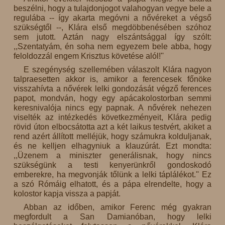
beszélni, hogy a tulajdonjogot valahogyan vegye bele a
regulába -- így akarta megóvni a nővéreket a végső
szükségtől --, Klára első megdöbbenésében szóhoz
sem jutott. Aztán nagy elszántsággal így szólt:
,,Szentatyám, én soha nem egyezem bele abba, hogy
feloldozzál engem Krisztus követése alól!''
E szegénység szellemében válaszolt Klára nagyon
talpraesetten akkor is, amikor a ferencesek főnöke
visszahívta a nővérek lelki gondozását végző ferences
papot, mondván, hogy egy apácakolostorban semmi
keresnivalója nincs egy papnak. A nővérek nehezen
viselték az intézkedés következményeit, Klára pedig
rövid úton elbocsátotta azt a két laikus testvért, akiket a
rend azért állított melléjük, hogy számukra kolduljanak,
és ne kelljen elhagyniuk a klauzúrát. Ezt mondta:
,,Üzenem a miniszter generálisnak, hogy nincs
szükségünk a testi kenyerünkről gondoskodó
emberekre, ha megvonják tőlünk a lelki táplálékot.'' Ez
a szó Rómáig elhatott, és a pápa elrendelte, hogy a
kolostor kapja vissza a papját.
Abban az időben, amikor Ferenc még gyakran
megfordult a San Damianóban, hogy lelki