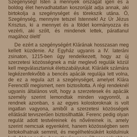
Szegénység! Isten a mennyek országát ígéri és a
boldog élet hervadhatatlan koszorúját adja annak, aki
birtokolja a szegénységet és törekszik utána. Ó,
Szegénység, mennyire tetszel Istennek! Az Úr Jézus
Krisztus, ki a mennyet és a földet kormányozza és
vezérli, aki szólt, és mindenek lettek, páratlanul
magához ölelt!'
De ezért a szegénységért Klárának hosszasan meg
kellett küzdenie. Az Egyház ugyanis a IV. lateráni
zsinaton, 1215-ben úgy rendelkezett, hogy az új
szerzetesi közösségnek a már meglevő regulák közül
kell megválasztaniuk életszabályukat. Kláráék számára
legkézenfekvőbb a bencés apácák regulája lett volna,
de ez a regula azt a szegénységet, amelyet Klára
Ferenctől megismert, nem biztosította. A régi rendeknél
ugyanis általános volt, hogy a szerzetesek és apácák
személy szerint lemondtak minden vagyonról, a
rendnek azonban, s az egyes kolostoroknak is volt
ingatlan vagyona, amiből a szerzetesi közösségek
ellátását tervszerűen biztosíthatták. Ferenc pedig olyan
regulát adott testvéreinek és nővéreinek is, amely
szerint nemcsak egyenként, hanem közösségben sem
birtokolhatnak semmit, és megélhetésükért koldulniuk