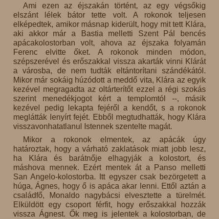
Ami ezen az éjszakán történt, az egy végsőkig
elszánt lélek bátor tette volt. A rokonok teljesen
elképedtek, amikor másnap kiderült, hogy mit tett Klára,
aki akkor már a Bastia melletti Szent Pál bencés
apácakolostorban volt, ahova az éjszaka folyamán
Ferenc elvitte őket. A rokonok minden módon,
szépszerével és erőszakkal vissza akarták vinni Klárát
a városba, de nem tudták eltántorítani szándékától.
Mikor már sokáig húzódott a meddő vita, Klára az egyik
kezével megragadta az oltárterítőt ezzel a régi szokás
szerint menedékjogot kért a templomtól --, másik
kezével pedig lekapta fejéről a kendőt, s a rokonok
meglátták lenyírt fejét. Ebből megtudhatták, hogy Klára
visszavonhatatlanul Istennek szentelte magát.
Mikor a rokonok elmentek, az apácák úgy
határoztak, hogy a várható zaklatások miatt jobb lesz,
ha Klára és barátnője elhagyják a kolostort, és
máshova mennek. Ezért mentek át a Panso melletti
San Angelo-kolostorba. Itt egyszer csak bezörgetett a
húga, Ágnes, hogy ő is apáca akar lenni. Ettől aztán a
családfő, Monaldo nagybácsi elvesztette a türelmét.
Elküldött egy csoport férfit, hogy erőszakkal hozzák
vissza Ágnest. Ők meg is jelentek a kolostorban, de