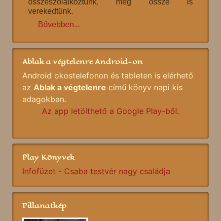
összeszólalkoztunk, még össze is
verekedtünk.
Bővebben...
Ablak a végtelenre Android-on
Android okostelefonon és tableten is elérhető
az
Ablak a végtelenre
című könyv napi kis
adagokban.
Az app letölthető a Google Play-ből.
Play Könyvek
Infofüzet - Csaba testvér nagy családja
Pillanatkép