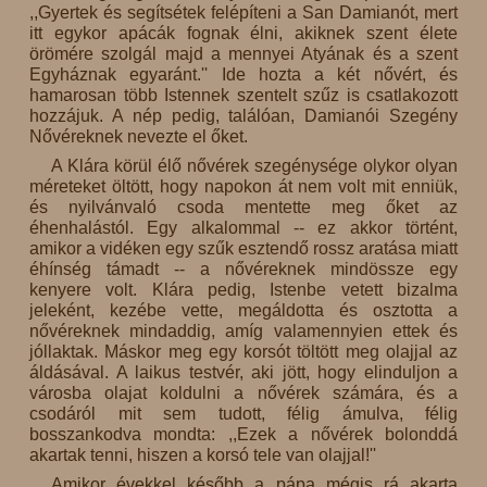
,,Gyertek és segítsétek felépíteni a San Damianót, mert
itt egykor apácák fognak élni, akiknek szent élete
örömére szolgál majd a mennyei Atyának és a szent
Egyháznak egyaránt.'' Ide hozta a két nővért, és
hamarosan több Istennek szentelt szűz is csatlakozott
hozzájuk. A nép pedig, találóan, Damianói Szegény
Nővéreknek nevezte el őket.
A Klára körül élő nővérek szegénysége olykor olyan
méreteket öltött, hogy napokon át nem volt mit enniük,
és nyilvánvaló csoda mentette meg őket az
éhenhalástól. Egy alkalommal -- ez akkor történt,
amikor a vidéken egy szűk esztendő rossz aratása miatt
éhínség támadt -- a nővéreknek mindössze egy
kenyere volt. Klára pedig, Istenbe vetett bizalma
jeleként, kezébe vette, megáldotta és osztotta a
nővéreknek mindaddig, amíg valamennyien ettek és
jóllaktak. Máskor meg egy korsót töltött meg olajjal az
áldásával. A laikus testvér, aki jött, hogy elinduljon a
városba olajat koldulni a nővérek számára, és a
csodáról mit sem tudott, félig ámulva, félig
bosszankodva mondta: ,,Ezek a nővérek bolonddá
akartak tenni, hiszen a korsó tele van olajjal!''
Amikor évekkel később a pápa mégis rá akarta