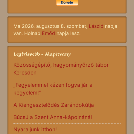
Ma 2026. augusztus 8. szombat,
László
napja
van. Holnap
Emőd
napja lesz.
Legfrissebb - Alapítvány
Közösségépítő, hagyományőrző tábor
Keresden
„Fegyelemmel kézen fogva jár a
kegyelem!”
A Kiengesztelődés Zarándokútja
Búcsú a Szent Anna-kápolnánál
Nyaraljunk itthon!