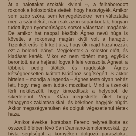
át a halottakat szokták kivinni --, a felháborodott
rokonok a kolostorába siettek, hogy hazavigyék. Amikor
sem szép szóra, sem fenyegetésekre nem változtatta
meg a szándékát, már csak azon sopánkodtak, hogyan
tudott ilyen nyomorúságos sorsot választani magának.
De amikor hat nappal később Ágnes nevű húga is
követte, a rokonság magán kívül volt a haragtól.
Tizenkét erős férfi kelt útra, hogy ők majd hazahozzák
ezt a bolond leányt. Megjelentek a kolostor előtt, és
kiadását kérték. Mikor ez nem történt meg, egyikük
berontott, és a hajánál fogva kifelé vonszolta Ágnest, a
többiek pedig ütötték és rugdosták. Ágnes
kétségbeesetten kiáltott Klárához segítségért. S akkor
hirtelen -- mondja a legenda -- Ágnes teste olyan nehéz
lett, hogy meg sem tudták mozdítani. Mind a tizenkét
férfi nekifeszült, hogy kimozdítsák a helyéből, de
sikertelenül. Végül Klára megeskette őket, hogy
felhagynak zaklatásaikkal, és békében hagyják húgát.
Akkor megszégyenülten és dolguk végezetlenül tértek
haza.
Amikor évekkel korábban Ferenc helyreállította az
összedűlőfélben lévő San Damiano-templomocskát, így
hívta segítségül a környéken dolgozó parasztokat: