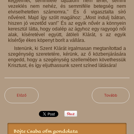
kegyelmét, semmiféle fájdalom nem teher, semmi
vezeklés nem nehéz, és semmiféle betegség nem
elviselhetetlen számomra.'' És ő vigasztalta síró
nővéreit. Majd így szólt magához: ,,Most indulj bátran,
hiszen jó vezetőd van!'' És az egyik nővér a könnyein
keresztül látta, hogy odalép az ágyhoz egy ragyogó női
alak, kíséretével együtt, átöleli Klárát, s az egyik
kísérője ékes köpenyt borít a vállára.
Istenünk, ki Szent Klárát irgalmasan megtanítottad a
szegénység szeretetére, kérünk, az ő közbenjárására
engedd, hogy a szegénység szellemében követhessük
Krisztust, és így eljuthassunk szent színed látására!
Előző
Tovább
Böjte Csaba ofm gondolata