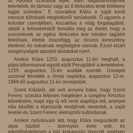
az Apostol szavaival éljek, Isten segítőtársnőjének
tekintelek, és támasz vagy az ő titokzatos teste törékeny
tagjai számára.'' E szavakkal Klára a saját korát
messze túlhaladó megértésről tanúskodik. Ő ugyanis a
kolostor csendjében, kiszakítva a világ forgatagából,
abból a felismerésből formálta meg az életet, hogy a
szerzetesek az egész titokzatos test minden tagjáért
felelősek, életük összefügg az összes keresztény
életével, és sokaknak segítségére vannak. Ezzel elzárt
szegénységük apostoli távlatokat nyert.
Amikor Klára 1253. augusztus 11-én meghalt, a
pápa bíborosaival együtt eljött Perugiából a temetésére.
1255. augusztus 15-én avatták szentté. Ünnepét
azonnal felvették a római naptárba, augusztus 12-re.
1969-től augusztus 11-én ünnepeljük.
Szent Kláráról, aki volt annyira bátor, hogy Szent
Ferenc szavára teljesen megtérjen a szegény Krisztus
követésére, majd egy új női rend alapítója lett, amelyet
róla később a klarisszák rendjének neveztek, a saját
levelei és Szent Ferenc életrajzírói tudósítanak.
Amikor nyilvánvaló lett, hogy Klára megszökött az
atyai házból -- tizennyolc éves volt, és
jelentőségteljesen a ház kiskapuján távozott, amelyen