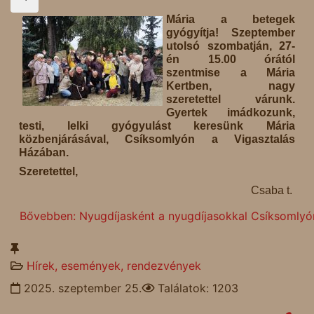
Mária a betegek
gyógyítja! Szeptember
utolsó szombatján, 27-
én 15.00 órától
szentmise a Mária
Kertben, nagy
szeretettel várunk.
Gyertek imádkozunk,
testi, lelki gyógyulást keresünk Mária
közbenjárásával, Csíksomlyón a Vigasztalás
Házában.
Szeretettel,
Csaba t.
Bővebben: Nyugdíjasként a nyugdíjasokkal Csíksomlyó
Hírek, események, rendezvények
2025. szeptember 25.
Találatok: 1203