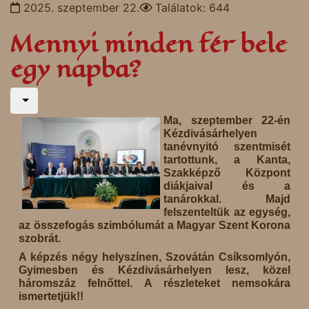
2025. szeptember 22.
Találatok: 644
Mennyi minden fér bele
egy napba?
Ma, szeptember 22-én
Kézdivásárhelyen
tanévnyitó szentmisét
tartottunk, a Kanta,
Szakképző Központ
diákjaival és a
tanárokkal. Majd
felszenteltük az egység,
az összefogás szimbólumát a Magyar Szent Korona
szobrát.
A képzés négy helyszínen, Szovátán Csíksomlyón,
Gyimesben és Kézdivásárhelyen lesz, közel
háromszáz felnőttel. A részleteket nemsokára
ismertetjük!!