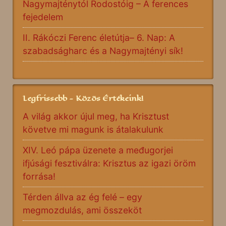
Nagymajténytól Rodostóig – A ferences
fejedelem
II. Rákóczi Ferenc életútja– 6. Nap: A
szabadságharc és a Nagymajtényi sík!
Legfrissebb - Közös Értékeink!
A világ akkor újul meg, ha Krisztust
követve mi magunk is átalakulunk
XIV. Leó pápa üzenete a međugorjei
ifjúsági fesztiválra: Krisztus az igazi öröm
forrása!
Térden állva az ég felé – egy
megmozdulás, ami összeköt