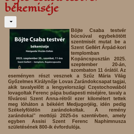
békemiséje
Böjte Csaba testvér
búcsúval egybekötött
szentmisét mutat be a
Szent Gellért Árpád-kori
templomban
Kopáncspusztán 2025.
szeptember 20-án,
szombaton 11 órától. Az
eseményen részt vesznek a Szűz Mária Világ
Győzelmes Királynője Lovas Zarándokcsapat tagjai,
akik tavalyelőtt a lengyelországi Częstochowából
lovagoltak Ferenc pápa budapesti miséjére, tavaly a
fővárosi Szent Anna-rétről ezer kilométert tettek
meg lóháton a békéért Medjugorjéig, idén pedig
Székelyföldön zarándokoltak. A remény
zarándokai” mottójú 2025-ös szentévben, amely
egyben Assisi Szent Ferenc Naphimnusza
születésének 800-ik évfordulója.