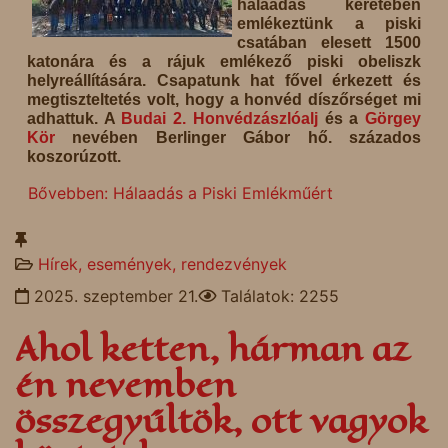
hálaadás keretében
emlékeztünk a piski
csatában elesett 1500
katonára és a rájuk emlékező piski obeliszk
helyreállítására. Csapatunk hat fővel érkezett és
megtiszteltetés volt, hogy a honvéd díszőrséget mi
adhattuk. A
Budai 2. Honvédzászlóalj
és a
Görgey
Kör
nevében Berlinger Gábor hő. százados
koszorúzott.
Bővebben: Hálaadás a Piski Emlékműért
Hírek, események, rendezvények
2025. szeptember 21.
Találatok: 2255
Ahol ketten, hárman az
én nevemben
összegyűltök, ott vagyok