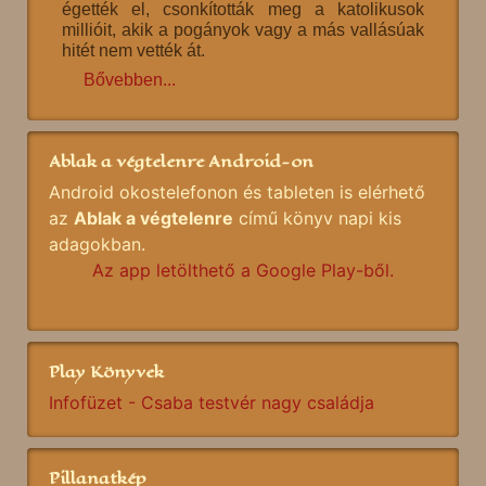
égették el, csonkították meg a katolikusok
millióit, akik a pogányok vagy a más vallásúak
hitét nem vették át.
Bővebben...
Ablak a végtelenre Android-on
Android okostelefonon és tableten is elérhető
az
Ablak a végtelenre
című könyv napi kis
adagokban.
Az app letölthető a Google Play-ből.
Play Könyvek
Infofüzet - Csaba testvér nagy családja
Pillanatkép