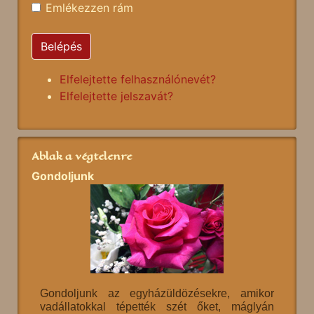
Emlékezzen rám
Belépés
Elfelejtette felhasználónevét?
Elfelejtette jelszavát?
Ablak a végtelenre
Gondoljunk
Gondoljunk az egyházüldözésekre, amikor
vadállatokkal tépették szét őket, máglyán