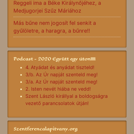
Reggeli ima a Béke Királynőjéhez, a
Medjugorjei Szűz Máriához
Más bűne nem jogosít fel senkit a
gyűlöletre, a haragra, a bűnre!!
Podcast - 2020 Együtt egy úton!!!!
4. Atyádat és anyádat tiszteld!
3/b. Az Úr napját szenteld meg!
3/a. Az Úr napját szenteld meg!
2. Isten nevét hiába ne vedd!
Szent László királlyal a boldogságra
vezető parancsolatok útján!
Szentferencalapitvany.org