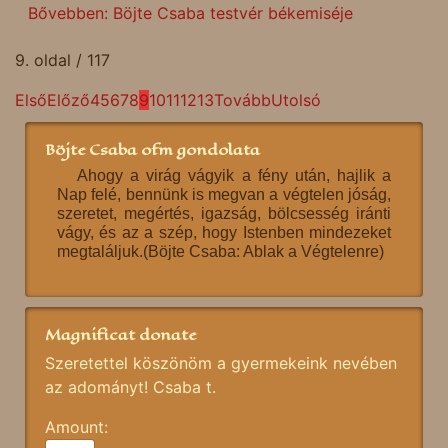
Bővebben: Böjte Csaba testvér békemiséje
9. oldal / 117
Első
Előző
4
5
6
7
8
9
10
11
12
13
Tovább
Utolsó
Böjte Csaba ofm gondolata
Ahogy a virág vágyik a fény után, hajlik a
Nap felé, bennünk is megvan a végtelen jóság,
szeretet, megértés, igazság, bölcsesség iránti
vágy, és az a szép, hogy Istenben mindezeket
megtaláljuk.(Böjte Csaba: Ablak a Végtelenre)
Magnificat donate
Szeretettel köszönöm a gyermekeink nevében
az adományt! Csaba t.
Amount: