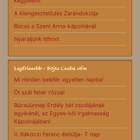
kegyelem!”
A Kiengesztelődés Zarándokútja
Búcsú a Szent Anna-kápolnánál
Nyaraljunk itthon!
Legfrissebb - Böjte Csaba ofm
Mi minden belefér egyetlen napba!
Öt szál fehér rózsa!
Búcsúünnep Erdély hét csodájának
egyikénél, az Egyes-kői Irgalmasság
Kápolnájában!
II. Rákóczi Ferenc életútja- 7. nap: