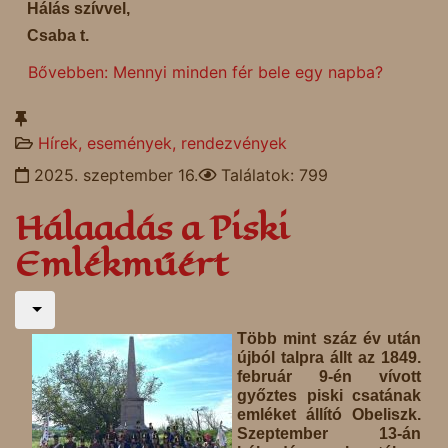
Hálás szívvel,
Csaba t.
Bővebben: Mennyi minden fér bele egy napba?
Hírek, események, rendezvények
2025. szeptember 16.
Találatok: 799
Hálaadás a Piski
Emlékműért
Több mint száz év után
újból talpra állt az 1849.
február 9-én vívott
győztes piski csatának
emléket állító Obeliszk.
Szeptember 13-án