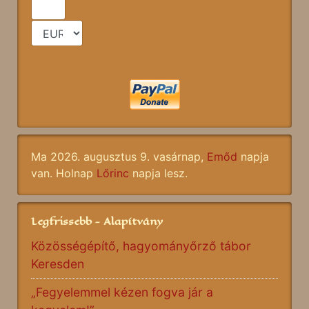
Ma 2026. augusztus 9. vasárnap,
Emőd
napja
van. Holnap
Lőrinc
napja lesz.
Legfrissebb - Alapítvány
Közösségépítő, hagyományőrző tábor
Keresden
„Fegyelemmel kézen fogva jár a