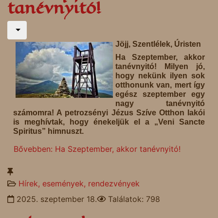
tanévnyitó!
Jöjj, Szentlélek, Úristen
Ha Szeptember, akkor
tanévnyitó! Milyen jó,
hogy nekünk ilyen sok
otthonunk van, mert így
egész szeptember egy
nagy tanévnyitó
számomra! A petrozsényi Jézus Szíve Otthon lakói
is meghívtak, hogy énekeljük el a „Veni Sancte
Spiritus” himnuszt.
Bővebben: Ha Szeptember, akkor tanévnyitó!
Hírek, események, rendezvények
2025. szeptember 18.
Találatok: 798