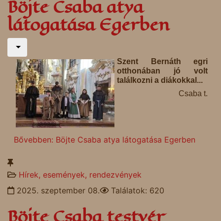
Böjte Csaba atya
látogatása Egerben
Szent Bernáth egri
otthonában jó volt
találkozni a diákokkal...
Csaba t.
Bővebben: Böjte Csaba atya látogatása Egerben
Hírek, események, rendezvények
2025. szeptember 08.
Találatok: 620
Böjte Csaba testvér