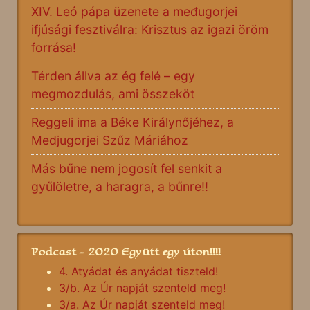
XIV. Leó pápa üzenete a međugorjei
ifjúsági fesztiválra: Krisztus az igazi öröm
forrása!
Térden állva az ég felé – egy
megmozdulás, ami összeköt
Reggeli ima a Béke Királynőjéhez, a
Medjugorjei Szűz Máriához
Más bűne nem jogosít fel senkit a
gyűlöletre, a haragra, a bűnre!!
Podcast - 2020 Együtt egy úton!!!!
4. Atyádat és anyádat tiszteld!
3/b. Az Úr napját szenteld meg!
3/a. Az Úr napját szenteld meg!