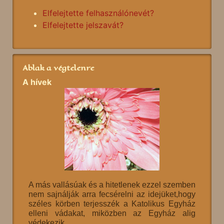
Elfelejtette felhasználónevét?
Elfelejtette jelszavát?
Ablak a végtelenre
A hívek
A más vallásúak és a hitetlenek ezzel szemben
nem sajnálják arra fecsérelni az idejüket,hogy
széles körben terjesszék a Katolikus Egyház
elleni vádakat, miközben az Egyház alig
védekezik.