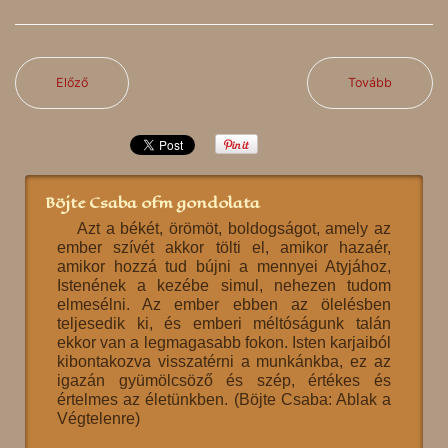
Előző
Tovább
Böjte Csaba ofm gondolata
Azt a békét, örömöt, boldogságot, amely az
ember szívét akkor tölti el, amikor hazaér,
amikor hozzá tud bújni a mennyei Atyjához,
Istenének a kezébe simul, nehezen tudom
elmesélni. Az ember ebben az ölelésben
teljesedik ki, és emberi méltóságunk talán
ekkor van a legmagasabb fokon. Isten karjaiból
kibontakozva visszatérni a munkánkba, ez az
igazán gyümölcsöző és szép, értékes és
értelmes az életünkben. (Böjte Csaba: Ablak a
Végtelenre)