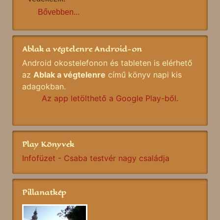
Bővebben...
Ablak a végtelenre Android-on
Android okostelefonon és tableten is elérhető
az
Ablak a végtelenre
című könyv napi kis
adagokban.
Az app letölthető a Google Play-ből.
Play Könyvek
Infofüzet - Csaba testvér nagy családja
Pillanatkép