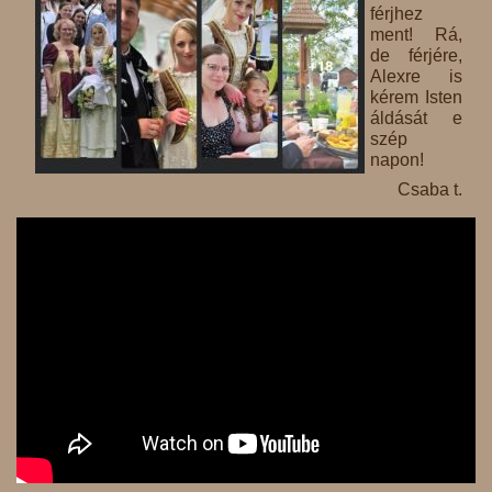
férjhez
ment! Rá,
de férjére,
Alexre is
kérem Isten
áldását e
szép
napon!
Csaba t.