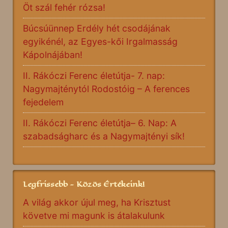
Öt szál fehér rózsa!
Búcsúünnep Erdély hét csodájának
egyikénél, az Egyes-kői Irgalmasság
Kápolnájában!
II. Rákóczi Ferenc életútja- 7. nap:
Nagymajténytól Rodostóig – A ferences
fejedelem
II. Rákóczi Ferenc életútja– 6. Nap: A
szabadságharc és a Nagymajtényi sík!
Legfrissebb - Közös Értékeink!
A világ akkor újul meg, ha Krisztust
követve mi magunk is átalakulunk