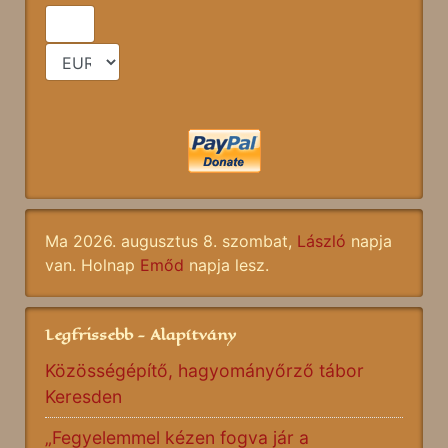
Ma 2026. augusztus 8. szombat,
László
napja
van. Holnap
Emőd
napja lesz.
Legfrissebb - Alapítvány
Közösségépítő, hagyományőrző tábor
Keresden
„Fegyelemmel kézen fogva jár a