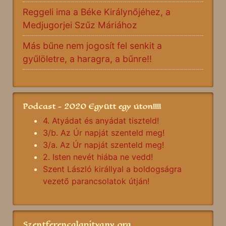
Reggeli ima a Béke Királynőjéhez, a
Medjugorjei Szűz Máriához
Más bűne nem jogosít fel senkit a
gyűlöletre, a haragra, a bűnre!!
Podcast - 2020 Együtt egy úton!!!!
4. Atyádat és anyádat tiszteld!
3/b. Az Úr napját szenteld meg!
3/a. Az Úr napját szenteld meg!
2. Isten nevét hiába ne vedd!
Szent László királlyal a boldogságra
vezető parancsolatok útján!
Szentferencalapitvany.org