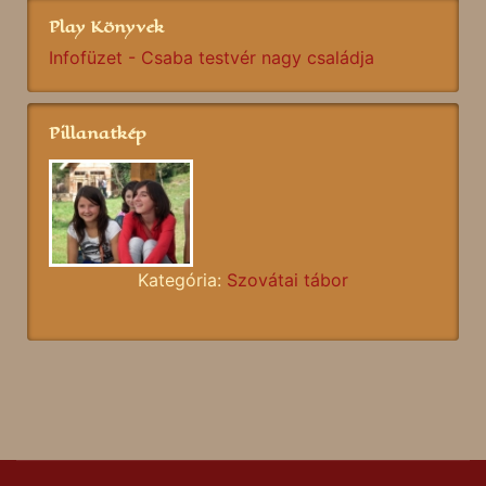
Play Könyvek
Infofüzet - Csaba testvér nagy családja
Pillanatkép
Kategória:
Szovátai tábor