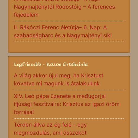
Nagymajténytól Rodostóig – A ferences
fejedelem
II. Rákóczi Ferenc életútja– 6. Nap: A
szabadságharc és a Nagymajtényi sík!
Legfrissebb - Közös Értékeink!
A világ akkor újul meg, ha Krisztust
követve mi magunk is átalakulunk
XIV. Leó pápa üzenete a međugorjei
ifjúsági fesztiválra: Krisztus az igazi öröm
forrása!
Térden állva az ég felé – egy
megmozdulás, ami összeköt