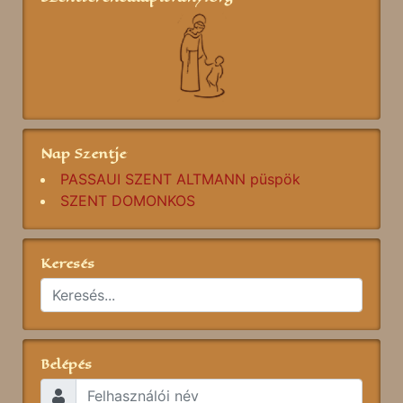
Nap Szentje
PASSAUI SZENT ALTMANN püspök
SZENT DOMONKOS
Keresés
Belépés