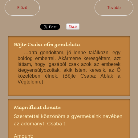
Előző
Tovább
Böjte Csaba ofm gondolata
…arra gondoltam, jó lenne találkozni egy
boldog emberrel. Akármerre keresgéltem, azt
láttam, hogy igazából csak azok az emberek
kiegyensúlyozottak, akik Istent keresik, az Ő
közelében élnek. (Böjte Csaba: Ablak a
Végtelenre)
Magnificat donate
Szeretettel köszönöm a gyermekeink nevében
az adományt! Csaba t.
Amount: