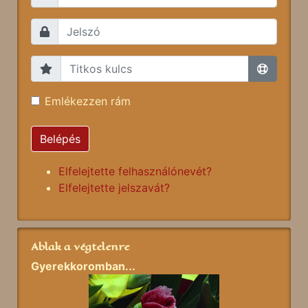
Emlékezzen rám
Belépés
Elfelejtette felhasználónevét?
Elfelejtette jelszavát?
Ablak a végtelenre
Gyerekkoromban...