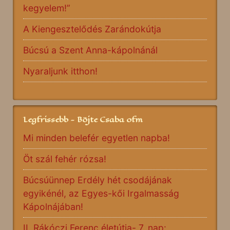
kegyelem!”
A Kiengesztelődés Zarándokútja
Búcsú a Szent Anna-kápolnánál
Nyaraljunk itthon!
Legfrissebb - Böjte Csaba ofm
Mi minden belefér egyetlen napba!
Öt szál fehér rózsa!
Búcsúünnep Erdély hét csodájának
egyikénél, az Egyes-kői Irgalmasság
Kápolnájában!
II. Rákóczi Ferenc életútja- 7. nap: