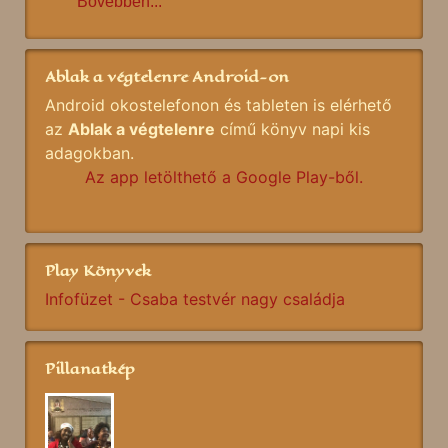
Bővebben...
Ablak a végtelenre Android-on
Android okostelefonon és tableten is elérhető
az
Ablak a végtelenre
című könyv napi kis
adagokban.
Az app letölthető a Google Play-ből.
Play Könyvek
Infofüzet - Csaba testvér nagy családja
Pillanatkép