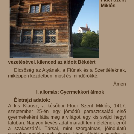
Miklós
vezetésével, kilenced az áldott Békéért
Dicsőség az Atyának, a Fiúnak és a Szentléleknek,
miképpen kezdetben, most és mindörökké.
Ámen
I. állomás: Gyermekkori álmok
Életrajzi adatok:
A kis Klausz, a későbbi Flüei Szent Miklós, 1417.
szeptember 25-én egy jómódú parasztcsalád első
gyermekeként látta meg a világot, egy kis svájci hegyi
faluban. Nagyon kevés adat maradt fenn életének erről
a szakaszáról. Társai, mint szorgalmas, jóindulatú