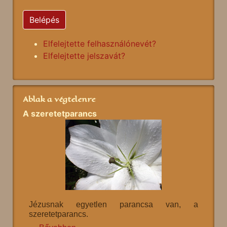
Belépés
Elfelejtette felhasználónevét?
Elfelejtette jelszavát?
Ablak a végtelenre
A szeretetparancs
Jézusnak egyetlen parancsa van, a
szeretetparancs.