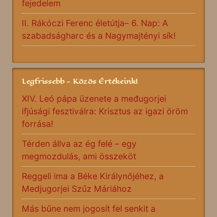
fejedelem
II. Rákóczi Ferenc életútja– 6. Nap: A
szabadságharc és a Nagymajtényi sík!
Legfrissebb - Közös Értékeink!
XIV. Leó pápa üzenete a međugorjei
ifjúsági fesztiválra: Krisztus az igazi öröm
forrása!
Térden állva az ég felé – egy
megmozdulás, ami összeköt
Reggeli ima a Béke Királynőjéhez, a
Medjugorjei Szűz Máriához
Más bűne nem jogosít fel senkit a