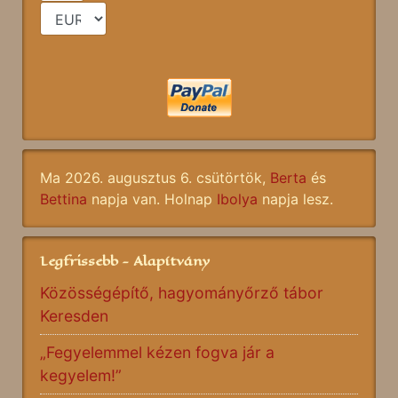
Ma 2026. augusztus 6. csütörtök,
Berta
és
Bettina
napja van. Holnap
Ibolya
napja lesz.
Legfrissebb - Alapítvány
Közösségépítő, hagyományőrző tábor
Keresden
„Fegyelemmel kézen fogva jár a
kegyelem!”