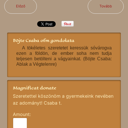
Előző
Tovább
Böjte Csaba ofm gondolata
A tökéletes szeretetet keressük sóvárogva
ezen a földön, de ember soha nem tudja
teljesen betölteni a vágyainkat. (Böjte Csaba:
Ablak a Végtelenre)
Magnificat donate
Szeretettel köszönöm a gyermekeink nevében
az adományt! Csaba t.
Amount: