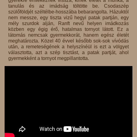
gyerekre emlékeznek vissza, kinek életét a munka, a
tanulás és az imádság töltötte be. Csodaszép
szülőföldjét széltélbe-hosszába bebarangolta. Házuktól
nem messze, egy tiszta vizű hegyi patak partján, egy
mély szurdok alján, Ranft nevű helyen imádkozás
közben egy égig érő, hatalmas tornyot látott. Ez a
látomás nemcsak gyermekkorát, hanem egész életét
meghatározta. Közel 40 évvel később sok-sok vívódás
után, a remeteségének a helyszínéül is ezt a völgyet
választotta, azt a szép tisztást, a patak partját, ahol
gyermekként a tornyot megpillantotta.