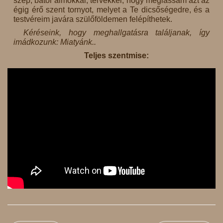
szép, bátor álmokkal, tervekkel, hogy meglássam azt az
égig érő szent tornyot, melyet a Te dicsőségedre, és a
testvéreim javára szülőföldemen felépíthetek.
Kéréseink, hogy meghallgatásra találjanak, így
imádkozunk: Miatyánk..
Teljes szentmise: