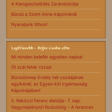
A Kiengesztelődés Zarándokútja
Búcsú a Szent Anna-kápolnánál
Nyaraljunk itthon!
Legfrissebb - Böjte Csaba ofm
Mi minden belefér egyetlen napba!
Öt szál fehér rózsa!
Búcsúünnep Erdély hét csodájának
egyikénél, az Egyes-kői Irgalmasság
Kápolnájában!
II. Rákóczi Ferenc életútja- 7. nap:
Nagymajténytól Rodostóig – A ferences