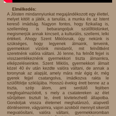
Elmélkedés:
A Jóisten mindannyiunkat megajándékozott egy élettel,
melyet kitölt a játék, a tanulás, a munka és az Istent
kereső imádság. Nagyon fontos, hogy fizikailag is,
szellemileg is bebarangoljuk szülőföldünket,
megismerjük annak kincseit, a kulturális, szellemi, lelki
értékeit. Ahogy Szent Miklósnak, úgy nekünk is
szükséges, hogy legyenek álmaink, terveink,
gyermekkori víziónk mindarról, mit felnőttként
szeretnénk valóra váltani. Jó lenne, ha felnőtt fejjel is
visszaemlékeznénk gyermekkori tiszta álmainkra,
elképzeléseinkre. Szent Miklós, gyermekkori álmait
közel 40 év után kezdte valóra váltani, de annak a
toronynak az alapját, amely mára már égig ér, még
gyerek fejjel csatangolva, imádkozva rakta le
szülőföldje sziklájába. Hosszú évekig érett benne az a
tiszta, szép álom, ami serdülő fejében
megfogalmazódott, s mely a csatatereken az élet
sűrűjében tisztult le, érett kivitelezhető állapotba.
Gondoljak vissza életemet meghatározó, alapvető
döntéseimre, vágyaimra, vajon azokból mennyit sikerült
megvalósítani, valóra váltani, gyermekkoromban