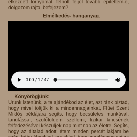
elkezdett tornyomat, felnőtt fejjel tovább építettem-e,
dolgozom rajta, befejezem?
Elmélkedés- hanganyag:
Könyörögjünk:
Urunk Istenünk, a te ajándékod az élet, azt ránk bíztad,
hogy mivel töltjük ki a mindennapjainkat, Flüei Szent
Miklós példájára segíts, hogy becsületes munkával,
tanulással, szülőföldem szellemi, fizikai kincsének
felfedezésével készüljek nap mint nap az életre. Segíts,
hogy az általad adott létem minden percét lakjam be