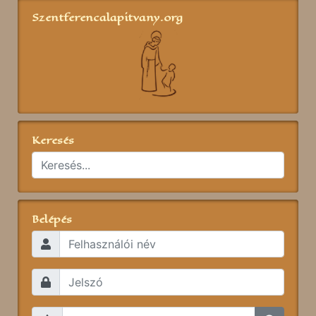
Szentferencalapitvany.org
Keresés
Belépés