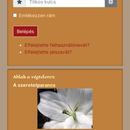
Emlékezzen rám
Belépés
Elfelejtette felhasználónevét?
Elfelejtette jelszavát?
Ablak a végtelenre
A szeretetparancs