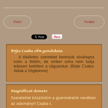
Előző
Tovább
Böjte Csaba ofm gondolata
A tökéletes szeretetet keressük sóvárogva
ezen a földön, de ember soha nem tudja
teljesen betölteni a vágyainkat. (Böjte Csaba:
Ablak a Végtelenre)
Magnificat donate
Szeretettel köszönöm a gyermekeink nevében
az adományt! Csaba t.