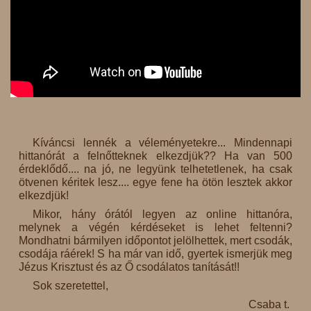
Kíváncsi lennék a véleményetekre... Mindennapi
hittanórát a felnőtteknek elkezdjük?? Ha van 500
érdeklődő.... na jó, ne legyünk telhetetlenek, ha csak
ötvenen kéritek lesz.... egye fene ha ötön lesztek akkor
elkezdjük!
Mikor, hány órától legyen az online hittanóra,
melynek a végén kérdéseket is lehet feltenni?
Mondhatni bármilyen időpontot jelölhettek, mert csodák,
csodája ráérek! S ha már van idő, gyertek ismerjük meg
Jézus Krisztust és az Ő csodálatos tanítását!!
Sok szeretettel,
Csaba t.