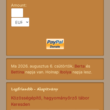
Amount:
Ma 2026. augusztus 6. csütörtök,
Berta
és
Bettina
napja van. Holnap
Ibolya
napja lesz.
Legfrissebb - Alapítvány
Közösségépítő, hagyományőrző tábor
Keresden