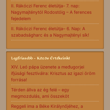
II. Rákóczi Ferenc életútja- 7. nap:
Nagymajténytól Rodostóig – A ferences
fejedelem
II. Rákóczi Ferenc életútja– 6. Nap: A
szabadságharc és a Nagymajtényi sík!
Legfrissebb - Közös Értékeink!
XIV. Leó pápa üzenete a međugorjei
ifjúsági fesztiválra: Krisztus az igazi öröm
forrása!
Térden állva az ég felé – egy
megmozdulás, ami összeköt
Reggeli ima a Béke Királynőjéhez, a