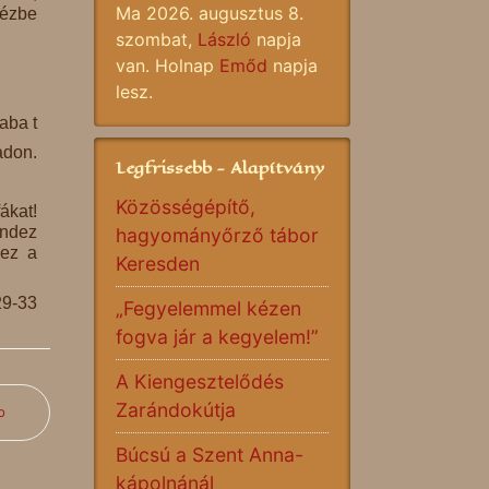
Ma 2026. augusztus 8.
kézbe
szombat,
László
napja
van. Holnap
Emőd
napja
lesz.
aba t
adon.
Legfrissebb - Alapítvány
Közösségépítő,
ákat!
indez
hagyományőrző tábor
 ez a
Keresden
29-33
„Fegyelemmel kézen
fogva jár a kegyelem!”
A Kiengesztelődés
Zarándokútja
b
Búcsú a Szent Anna-
kápolnánál