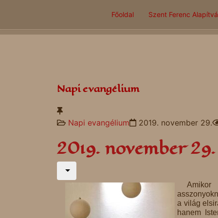
Főoldal
Szent Ferenc Alapítv
Napi evangélium
Napi evangélium
2019. november 29.
2019. november 29.
Amikor 
asszonyokna
a világ els
hanem Iste