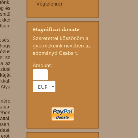
tónk,
Végtelenre)
ég és
shitű
ekkel
tson,
Magnificat donate
Szeretettel köszönöm a
esés,
gyermekeink nevében az
 hogy
Jézus
adományt! Csaba t.
el se
ga az
Amount:
ztusi
káját
kkal,
 Atya
enére
apja,
jében
ttal,
ssen,
dást,
erőt,