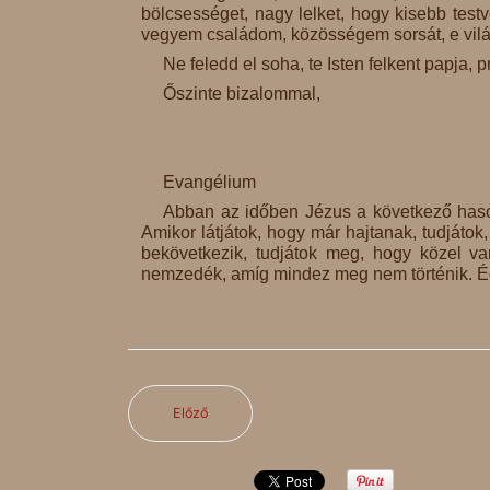
bölcsességet, nagy lelket, hogy kisebb testvé
vegyem családom, közösségem sorsát, e világ
Ne feledd el soha, te Isten felkent papja, p
Őszinte bizalommal,
Evangélium
Abban az időben Jézus a következő hasonl
Amikor látjátok, hogy már hajtanak, tudjátok,
bekövetkezik, tudjátok meg, hogy közel v
nemzedék, amíg mindez meg nem történik. Ég
Előző