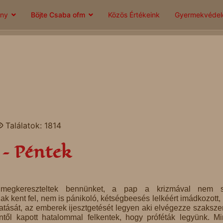
ány
Böjte Csaba ofm
Közös Értékeink
Gyermekvéde
Találatok: 1814
 – Péntek
megkereszteltek bennünket, a pap a krizmával nem si
k kent fel, nem is pánikoló, kétségbeesés lelkéért imádkozott,
iratását, az emberek ijesztgetését legyen aki elvégezze szaksze
ntől kapott hatalommal felkentek, hogy próféták legyünk. M