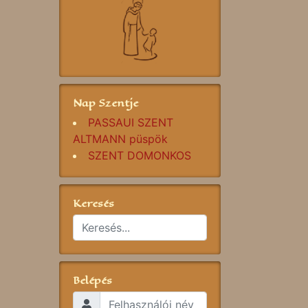
Nap Szentje
PASSAUI SZENT
ALTMANN püspök
SZENT DOMONKOS
Keresés
Belépés