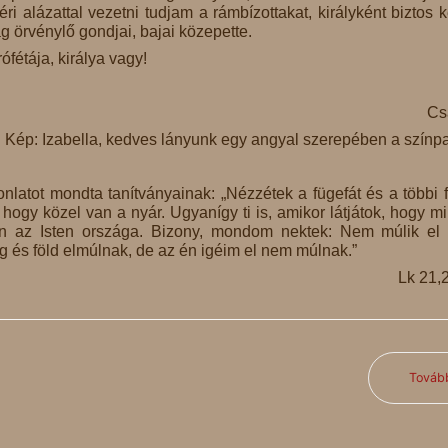
ri alázattal vezetni tudjam a rámbízottakat, királyként biztos 
 örvénylő gondjai, bajai közepette.
rófétája, királya vagy!
Cs
Kép: Izabella, kedves lányunk egy angyal szerepében a színp
atot mondta tanítványainak: „Nézzétek a fügefát és a többi f
 hogy közel van a nyár. Ugyanígy ti is, amikor látjátok, hogy m
an az Isten országa. Bizony, mondom nektek: Nem múlik el
 és föld elmúlnak, de az én igéim el nem múlnak.”
Lk 21,
Továb