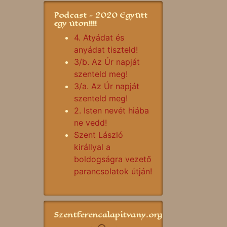
Podcast - 2020 Együtt
egy úton!!!!
4. Atyádat és
anyádat tiszteld!
3/b. Az Úr napját
szenteld meg!
3/a. Az Úr napját
szenteld meg!
2. Isten nevét hiába
ne vedd!
Szent László
királlyal a
boldogságra vezető
parancsolatok útján!
Szentferencalapitvany.org