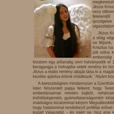
megkereszte
Jézus Krisz
vesz otthon
félelemtől
ijesztgetve
vigasztaljon
Jézus Kr
a világ vég
ne féljünk
Krisztus ha
jött volna
emberiség e
bizalom egy pillanatig sem halványodik el J
beragyogja a holnapba vetett remény és bizal
Jézus a reális remény ajtaját tárja ki a magát
kezébe ajánlva értünk imádkozik: "Atyám boc
A keresztségben mindannyian a Szenthár
Isten felszentelt papja felkent, hogy Ter
embertársaimat minden bajból, nehézsé
kishitűségemért, gyámoltalanságomért kérje
imádságos bizalommal kérjem Megváltonktól,
hogy hatalommal rendelkező prófétai erővel
kiutat! Végezetül, - és miért ne, hisz erre k