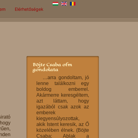
lem
Elérhetőségek
Böjte Csaba ofm
gondolata
…arra gondoltam, jó
lenne találkozni egy
boldog emberrel.
Akármerre keresgéltem,
azt láttam, hogy
igazából csak azok az
emberek
rató
kiegyensúlyozottak,
 hogy
akik Istent keresik, az Ő
rűen,
közelében élnek. (Böjte
inden
Csaba: Ablak a