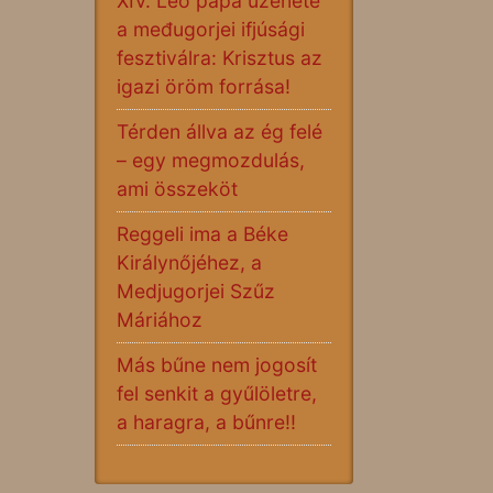
XIV. Leó pápa üzenete
a međugorjei ifjúsági
fesztiválra: Krisztus az
igazi öröm forrása!
Térden állva az ég felé
– egy megmozdulás,
ami összeköt
Reggeli ima a Béke
Királynőjéhez, a
Medjugorjei Szűz
Máriához
Más bűne nem jogosít
fel senkit a gyűlöletre,
a haragra, a bűnre!!