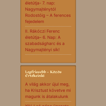
életútja- 7. nap:
Nagymajténytól
Rodostóig – A ferences
fejedelem
II. Rákóczi Ferenc
életútja– 6. Nap: A
szabadságharc és a
Nagymajtényi sík!
Legfrissebb - Közös
Értékeink!
A világ akkor újul meg,
ha Krisztust követve mi
magunk is átalakulunk