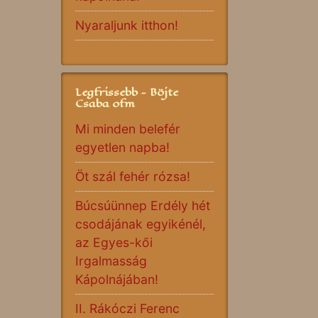
Nyaraljunk itthon!
Legfrissebb - Böjte
Csaba ofm
Mi minden belefér
egyetlen napba!
Öt szál fehér rózsa!
Búcsúünnep Erdély hét
csodájának egyikénél,
az Egyes-kői
Irgalmasság
Kápolnájában!
II. Rákóczi Ferenc