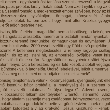
lt ember - egyházunk ősi tanítása szerint - részesül a Megvál
tus papi, prófétai, királyi hatalmából. Nem azért nyílik meg az 
t a Szentháromság a megkeresztelt ember szívében, hogy az ki
 összeszorulva nyivákoljon, önmagát, környezetét álhír
 élje az életét, hanem azért, hogy, mint alter Krisztus gyógyí
, erőt adjon testvéreinek.
isztus, földi életében maga körül nem a kishitűség, a kétségbe
e hangulatát árasztotta, hanem arra biztatott mindannyiunkat,
, bízzunk teremtő Istenünkbe, önmagunkban és egymásban! 
 nem bízott volna 2000 évvel ezelőtt egy Föld nevű projektbe, 
 közénk! A betlehemi megtestesülés, a remény ragyogó csilla
gén, és ez az isteni hit, az emberiség jövőjébe vetett kris
ézus földi élete során. Nagycsütörtök, nagypéntek sötét éjsza
om fénye. Ott a kereszten, ég és föld között, átdöfött végtago
 bűnösnek valló lator előtt. Utolsó leheletével, lelkét a mennyei
sáss meg nekik, mert nem tudják mit cselekszenek!"
omság templomaivá válunk. Kicsinységünk, gyengeségünk ell
emtő Istenünk bátor prófétája, a reménység és a szeretet p
gből kivezető hatalmas "királya legyek". Advent csend
k bocsánatot lelkem szentélyében Uramtól, Istenemtől! Aláza
 hogy általam szentelje meg családomat, környezetemet, veze
 mutathassak a gondok közepette vergődő testvéreimnek megol
aptam küldetést a világ királyától, Jézus Krisztustól - kérjek 