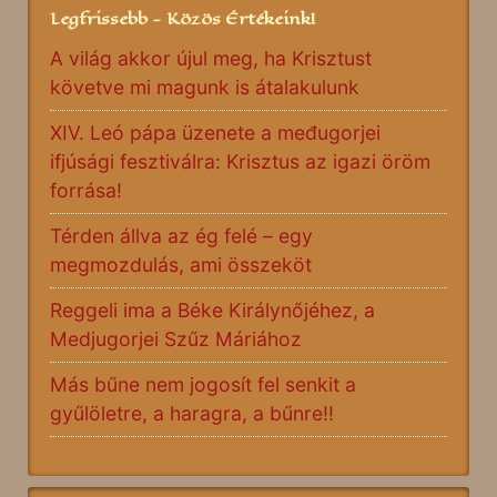
Legfrissebb - Közös Értékeink!
A világ akkor újul meg, ha Krisztust
követve mi magunk is átalakulunk
XIV. Leó pápa üzenete a međugorjei
ifjúsági fesztiválra: Krisztus az igazi öröm
forrása!
Térden állva az ég felé – egy
megmozdulás, ami összeköt
Reggeli ima a Béke Királynőjéhez, a
Medjugorjei Szűz Máriához
Más bűne nem jogosít fel senkit a
gyűlöletre, a haragra, a bűnre!!