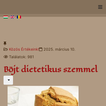
Közös Értékeink!
2025. március 10.
Találatok: 981
Böjt dietetikus szemmel