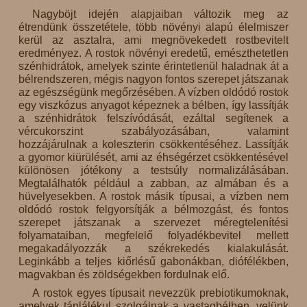
Nagyböjt idején alapjaiban változik meg az
étrendünk összetétele, több növényi alapú élelmiszer
kerül az asztalra, ami megnövekedett rostbevitelt
eredményez. A rostok növényi eredetű, emészthetetlen
szénhidrátok, amelyek szinte érintetlenül haladnak át a
bélrendszeren, mégis nagyon fontos szerepet játszanak
az egészségünk megőrzésében. A vízben oldódó rostok
egy viszkózus anyagot képeznek a bélben, így lassítják
a szénhidrátok felszívódását, ezáltal segítenek a
vércukorszint szabályozásában, valamint
hozzájárulnak a koleszterin csökkentéséhez. Lassítják
a gyomor kiürülését, ami az éhségérzet csökkentésével
különösen jótékony a testsúly normalizálásában.
Megtalálhatók például a zabban, az almában és a
hüvelyesekben. A rostok másik típusai, a vízben nem
oldódó rostok felgyorsítják a bélmozgást, és fontos
szerepet játszanak a szervezet méregtelenítési
folyamataiban, megfelelő folyadékbevitel mellett
megakadályozzák a székrekedés kialakulását.
Leginkább a teljes kiőrlésű gabonákban, diófélékben,
magvakban és zöldségekben fordulnak elő.
A rostok egyes típusait nevezzük prebiotikumoknak,
amelyek táplálékul szolgálnak a vastagbélben, velünk