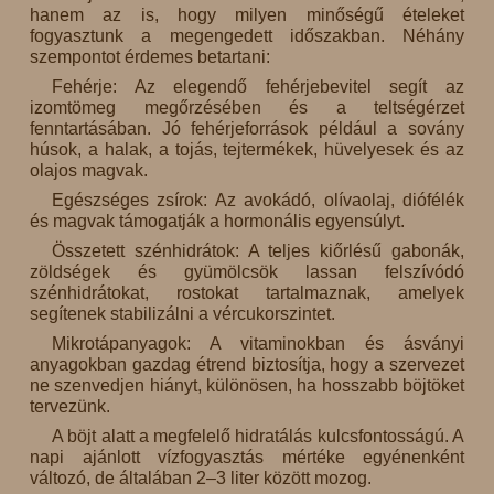
hanem az is, hogy milyen minőségű ételeket
fogyasztunk a megengedett időszakban. Néhány
szempontot érdemes betartani:
Fehérje: Az elegendő fehérjebevitel segít az
izomtömeg megőrzésében és a teltségérzet
fenntartásában. Jó fehérjeforrások például a sovány
húsok, a halak, a tojás, tejtermékek, hüvelyesek és az
olajos magvak.
Egészséges zsírok: Az avokádó, olívaolaj, diófélék
és magvak támogatják a hormonális egyensúlyt.
Összetett szénhidrátok: A teljes kiőrlésű gabonák,
zöldségek és gyümölcsök lassan felszívódó
szénhidrátokat, rostokat tartalmaznak, amelyek
segítenek stabilizálni a vércukorszintet.
Mikrotápanyagok: A vitaminokban és ásványi
anyagokban gazdag étrend biztosítja, hogy a szervezet
ne szenvedjen hiányt, különösen, ha hosszabb böjtöket
tervezünk.
A böjt alatt a megfelelő hidratálás kulcsfontosságú. A
napi ajánlott vízfogyasztás mértéke egyénenként
változó, de általában 2–3 liter között mozog.