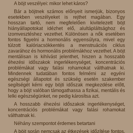
A böjt veszélyei: mikor lehet káros?
Bár a böjtnek számos előnyeit ismerjük, bizonyos
esetekben veszélyeket is rejthet magában. Egy
hosszan tartó, nem megfelelően kivitelezett böjt
hiányállapotokat idézhet elő, alultápláltsághoz és
izomvesztéshez vezethet. Különösen a nők esetében
fontos figyelni a hormonális egyensúlyra, mivel egy
túlzott kalóriacsökkentés a menstruációs ciklus
zavarához és hormonális problémákhoz vezethet. A böjt
mentálisan is kihívást jelenthet, hiszen a hosszabb
éhezési időszakok ingerlékenységet, koncentrációs
problémákat vagy falási rohamokat válthatnak ki.
Mindennek tudatában fontos felmérni az egyéni
egészségi állapotot és szükség esetén szakember
segítségét kérni egy böjti időszak megkezdése előtt,
hogy a böjt valóban támogathassa a fizikai, mentális és
lelki egészségünket, ne pedig károsítsa azt.
A hosszabb éhezési időszakok ingerlékenységet,
koncentrációs problémákat vagy falási rohamokat
válthatnak ki.
Néhány szempontot érdemes betartani
A böjt során nemcsak az étkezések időzítése fontos,