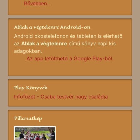
Bővebben...
Ablak a végtelenre Android-on
Android okostelefonon és tableten is elérhető
az
Ablak a végtelenre
című könyv napi kis
adagokban.
Az app letölthető a Google Play-ből.
Play Könyvek
Infofüzet - Csaba testvér nagy családja
Pillanatkép