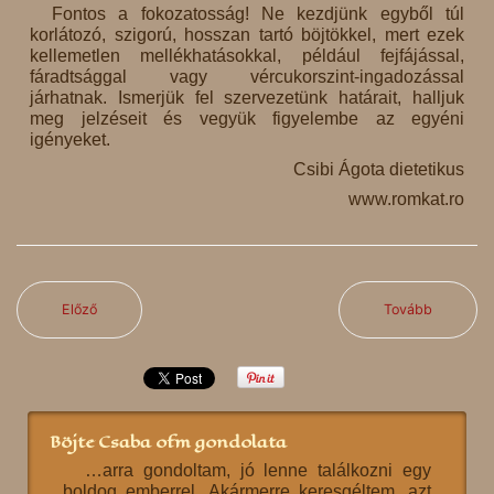
Fontos a fokozatosság! Ne kezdjünk egyből túl
korlátozó, szigorú, hosszan tartó böjtökkel, mert ezek
kellemetlen mellékhatásokkal, például fejfájással,
fáradtsággal vagy vércukorszint-ingadozással
járhatnak. Ismerjük fel szervezetünk határait, halljuk
meg jelzéseit és vegyük figyelembe az egyéni
igényeket.
Csibi Ágota dietetikus
www.romkat.ro
Előző
Tovább
Böjte Csaba ofm gondolata
…arra gondoltam, jó lenne találkozni egy
boldog emberrel. Akármerre keresgéltem, azt