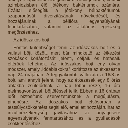
szimbiózisban élő jótékony baktériumok számára.
Ezáltal elősegítik a jótékony bélbaktériumok
szaporodását, diverzitásának növekedését, és
hozzájárulnak a bélflóra egyensúlyának
fenntartásához, valamint az általános egészség
megőrzéséhez.
Az időszakos böjt
Fontos különbséget tenni az időszakos böjt és a
vallási böjt között, mert bár mindkettő az étkezési
szokások korlátozását jelenti, céljaik és hatásaik
eltérőek lehetnek. Az időszakos böjt egy olyan
módszer, amely „időablakokra” korlátozza az étkezést a
nap 24 órájában. A leggyakoribb változata a 16/8-as
böjt, ami annyit jelent, hogy az étkezések egy 8 órás
ablakba zsúfolódnak, a nap többi része, 16 óra
ételmegvonással, böjtöléssel telik. Ebben a 16 órában
időt biztosítunk szervezetünknek a megújulásra,
pihenésre. Az időszakos böjt elsősorban a
testsúlycsökkentést segíti elő, emellett hozzájárulhat az
inzulinérzékenység javításához, az anyagcsere
egyensúlyának fenntartásához és a gyulladások
csökkentéséhez.