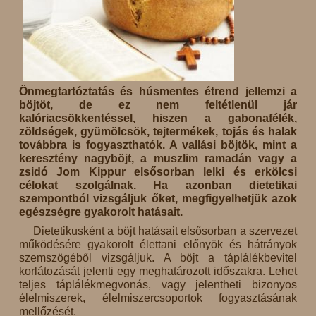
Önmegtartóztatás és húsmentes étrend jellemzi a
böjtöt, de ez nem feltétlenül jár
kalóriacsökkentéssel, hiszen a gabonafélék,
zöldségek, gyümölcsök, tejtermékek, tojás és halak
továbbra is fogyaszthatók. A vallási böjtök, mint a
keresztény nagyböjt, a muszlim ramadán vagy a
zsidó Jom Kippur elsősorban lelki és erkölcsi
célokat szolgálnak. Ha azonban dietetikai
szempontból vizsgáljuk őket, megfigyelhetjük azok
egészségre gyakorolt hatásait.
Dietetikusként a böjt hatásait elsősorban a szervezet
működésére gyakorolt élettani előnyök és hátrányok
szemszögéből vizsgáljuk. A böjt a táplálékbevitel
korlátozását jelenti egy meghatározott időszakra. Lehet
teljes táplálékmegvonás, vagy jelentheti bizonyos
élelmiszerek, élelmiszercsoportok fogyasztásának
mellőzését.