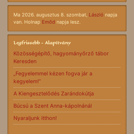
Ma 2026. augusztus 8. szombat,
László
napja
van. Holnap
Emőd
napja lesz.
Legfrissebb - Alapítvány
Közösségépítő, hagyományőrző tábor
Keresden
„Fegyelemmel kézen fogva jár a
kegyelem!”
A Kiengesztelődés Zarándokútja
Búcsú a Szent Anna-kápolnánál
Nyaraljunk itthon!