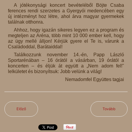
A jótékonysági koncert bevételéből Böjte Csaba
ferences rendi szerzetes a Gyergyói medencében egy
új intézményt hoz létre, ahol árva magyar gyermekek
találnak otthonra.
Ahhoz, hogy igazán sikeres legyen ez a program és
megteljen az Aréna, több mint 10 000 ember kell, hogy
az ügy mellé álljon! Kérjük gyere el Te is, várunk a
Családoddal, Barátaiddal!
Találkozzunk november 14.-én, Papp László
Sportarénában – 16 órától a vásárban, 19 órától a
koncerten – és éljük át együtt a „Nem adom fel!"
lelkületet és bizonyítsuk: Jobb velünk a világ!
Nemadomfel Együttes tagjai
Előző
Tovább