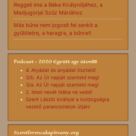
Reggeli ima a Béke Királynőjéhez, a
Medjugorjei Szűz Máriához
Más bűne nem jogosít fel senkit a
gyűlöletre, a haragra, a bűnre!!
Podcast - 2020 Együtt egy úton!!!!
4. Atyádat és anyádat tiszteld!
3/b. Az Úr napját szenteld meg!
3/a. Az Úr napját szenteld meg!
2. Isten nevét hiába ne vedd!
Szent László királlyal a boldogságra
vezető parancsolatok útján!
Szentferencalapitvany.org