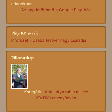
adagokban.
Az app letölthető a Google Play-ből.
Play Könyvek
Infofüzet - Csaba testvér nagy családja
Pillanatkép
Kategória:
Antal atya rubin miséje
Küküllőkeményfalván