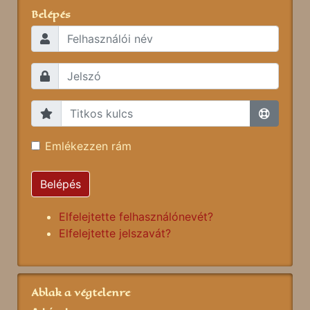
Belépés
Emlékezzen rám
Belépés
Elfelejtette felhasználónevét?
Elfelejtette jelszavát?
Ablak a végtelenre