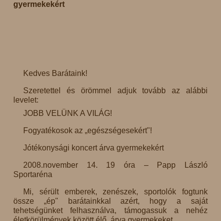
gyermekekért
Kedves Barátaink!
Szeretettel és örömmel adjuk tovább az alábbi
levelet:
JOBB VELÜNK A VILÁG!
Fogyatékosok az „egészségesekért"!
Jótékonysági koncert árva gyermekekért
2008.november 14. 19 óra – Papp László
Sportaréna
Mi, sérült emberek, zenészek, sportolók fogtunk
össze „ép" barátainkkal azért, hogy a saját
tehetségünket felhasználva, támogassuk a nehéz
életkörülmények között élő, árva gyermekeket.