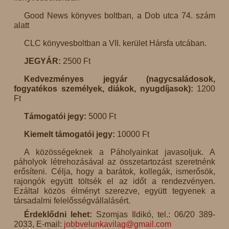
Good News könyves boltban, a Dob utca 74. szám
alatt
CLC könyvesboltban a VII. kerület Hársfa utcában.
JEGYÁR:
2500 Ft
Kedvezményes jegyár (nagycsaládosok,
fogyatékos személyek, diákok, nyugdíjasok):
1200
Ft
Támogatói jegy:
5000 Ft
Kiemelt támogatói jegy:
10000 Ft
A közösségeknek a Páholyainkat javasoljuk. A
páholyok létrehozásával az összetartozást szeretnénk
erősíteni. Célja, hogy a barátok, kollegák, ismerősök,
rajongók együtt töltsék el az időt a rendezvényen.
Ezáltal közös élményt szerezve, együtt tegyenek a
társadalmi felelősségvállalásért.
Érdeklődni lehet:
Szomjas Ildikó, tel.: 06/20 389-
2033, E-mail:
jobbvelunkavilag@gmail.com