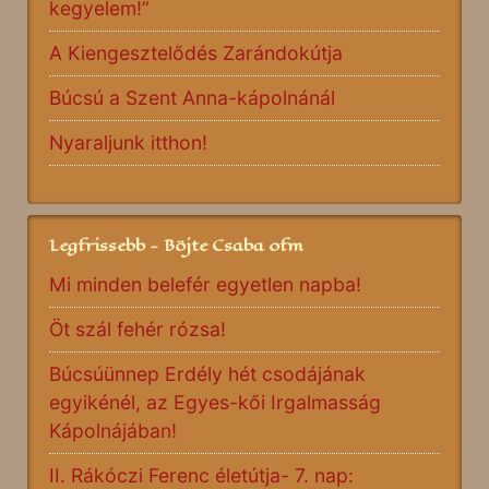
kegyelem!”
A Kiengesztelődés Zarándokútja
Búcsú a Szent Anna-kápolnánál
Nyaraljunk itthon!
Legfrissebb - Böjte Csaba ofm
Mi minden belefér egyetlen napba!
Öt szál fehér rózsa!
Búcsúünnep Erdély hét csodájának
egyikénél, az Egyes-kői Irgalmasság
Kápolnájában!
II. Rákóczi Ferenc életútja- 7. nap: