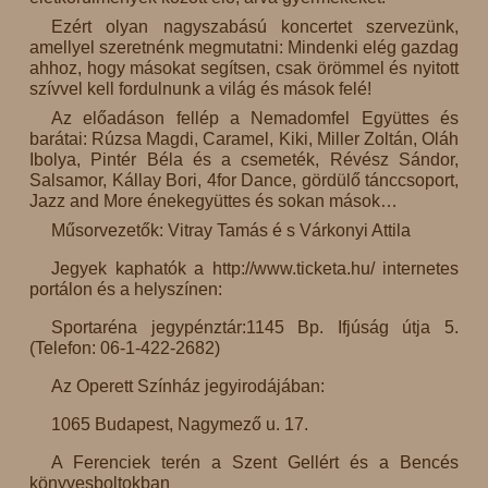
Ezért olyan nagyszabású koncertet szervezünk,
amellyel szeretnénk megmutatni: Mindenki elég gazdag
ahhoz, hogy másokat segítsen, csak örömmel és nyitott
szívvel kell fordulnunk a világ és mások felé!
Az előadáson fellép a Nemadomfel Együttes és
barátai: Rúzsa Magdi, Caramel, Kiki, Miller Zoltán, Oláh
Ibolya, Pintér Béla és a csemeték, Révész Sándor,
Salsamor, Kállay Bori, 4for Dance, gördülő tánccsoport,
Jazz and More énekegyüttes és sokan mások…
Műsorvezetők: Vitray Tamás é s Várkonyi Attila
Jegyek kaphatók a http://www.ticketa.hu/ internetes
portálon és a helyszínen:
Sportaréna jegypénztár:1145 Bp. Ifjúság útja 5.
(Telefon: 06-1-422-2682)
Az Operett Színház jegyirodájában:
1065 Budapest, Nagymező u. 17.
A Ferenciek terén a Szent Gellért és a Bencés
könyvesboltokban