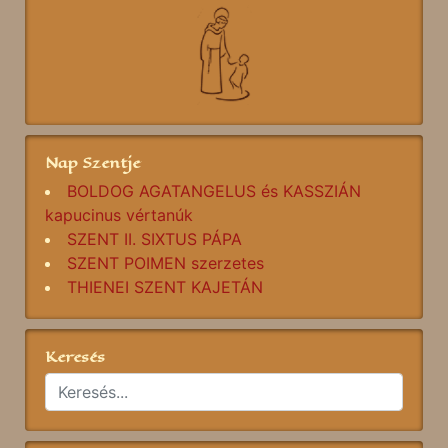
Nap Szentje
BOLDOG AGATANGELUS és KASSZIÁN
kapucinus vértanúk
SZENT II. SIXTUS PÁPA
SZENT POIMEN szerzetes
THIENEI SZENT KAJETÁN
Keresés