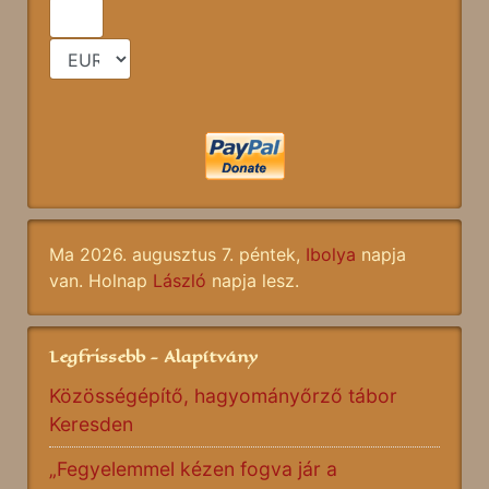
Ma 2026. augusztus 7. péntek,
Ibolya
napja
van. Holnap
László
napja lesz.
Legfrissebb - Alapítvány
Közösségépítő, hagyományőrző tábor
Keresden
„Fegyelemmel kézen fogva jár a