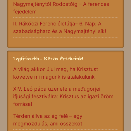
Nagymajténytól Rodostóig – A ferences
fejedelem
II. Rákóczi Ferenc életútja– 6. Nap: A
szabadságharc és a Nagymajtényi sík!
Legfrissebb - Közös Értékeink!
A világ akkor újul meg, ha Krisztust
követve mi magunk is átalakulunk
XIV. Leó pápa üzenete a međugorjei
ifjúsági fesztiválra: Krisztus az igazi öröm
forrása!
Térden állva az ég felé – egy
megmozdulás, ami összeköt