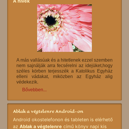
A hívek
A más vallásúak és a hitetlenek ezzel szemben
nem sajnálják arra fecsérelni az idejüket,hogy
széles körben terjesszék a Katolikus Egyház
elleni vádakat, miközben az Egyház alig
védekezik.
Bővebben...
Ablak a végtelenre Android-on
Android okostelefonon és tableten is elérhető
az
Ablak a végtelenre
című könyv napi kis