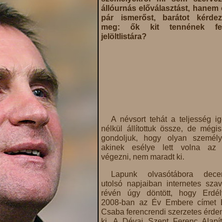
állóurnás előválasztást, hanem
pár ismerőst, barátot kérdez
meg: ők kit tennének f
jelöltlistára?
A névsort tehát a teljesség i
nélkül állítottuk össze, de mégi
gondoljuk, hogy olyan személy
akinek esélye lett volna az 
végezni, nem maradt ki.
Lapunk olvasótábora dece
utolsó napjaiban internetes sza
révén úgy döntött, hogy Erdé
2008-ban az Év Embere címet 
Csaba ferencrendi szerzetes érde
ki. A Dévai Szent Ferenc Alapí