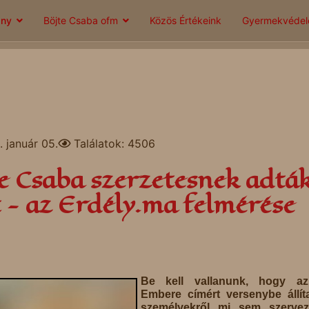
ány
Böjte Csaba ofm
Közös Értékeink
Gyermekvéde
 január 05.
Találatok: 4506
te Csaba szerzetesnek adtá
 - az Erdély.ma felmérése
Be kell vallanunk, hogy a
Embere címért versenybe állí
személyekről mi sem szervez