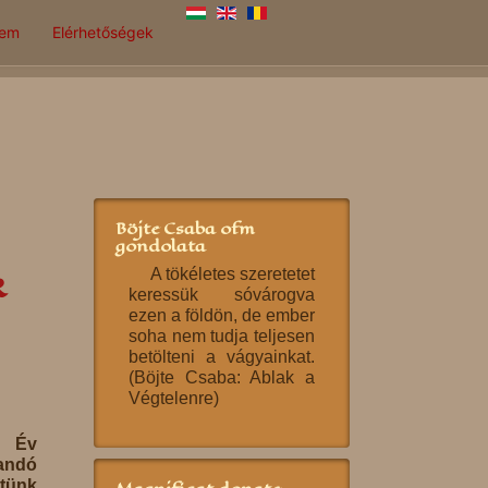
lem
Elérhetőségek
Böjte Csaba ofm
gondolata
k
A tökéletes szeretetet
keressük sóvárogva
ezen a földön, de ember
soha nem tudja teljesen
betölteni a vágyainkat.
(Böjte Csaba: Ablak a
Végtelenre)
z Év
tandó
tünk