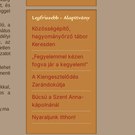
t, és
éggel
Legfrissebb - Alapítvány
ló, a
Közösségépítő,
átus
hagyományőrző tábor
délyi
, az
Keresden
tlen
zatot
„Fegyelemmel kézen
fogva jár a kegyelem!”
lehet
menti
A Kiengesztelődés
Zarándokútja
kkal,
kos a
Búcsú a Szent Anna-
kápolnánál
ly.ma
Nyaraljunk itthon!