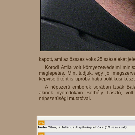
kapott, ami az összes voks 25 százalékát jele
Korodi Attila volt környezetvédelmi mini
meglepetés. Mint tudjuk, egy jól megszerv
képviselőként is kipróbálhatja politikusi kés
A népszerű emberek sorában Izsák Balá
akinek nyomdokain Borbély László, volt 
népszerűségi mutatóval.