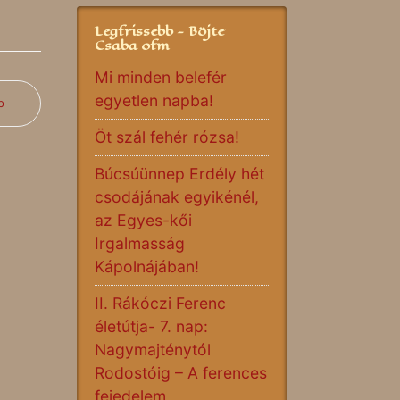
Legfrissebb - Böjte
Csaba ofm
Mi minden belefér
egyetlen napba!
b
Öt szál fehér rózsa!
Búcsúünnep Erdély hét
csodájának egyikénél,
az Egyes-kői
Irgalmasság
Kápolnájában!
II. Rákóczi Ferenc
életútja- 7. nap:
Nagymajténytól
Rodostóig – A ferences
fejedelem