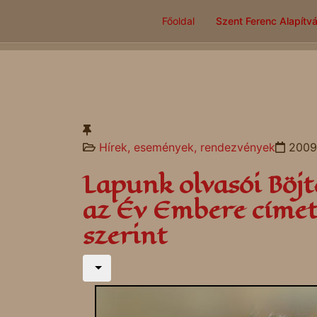
Főoldal
Szent Ferenc Alapítv
Hírek, események, rendezvények
2009.
Lapunk olvasói Böj
az Év Embere címet
szerint