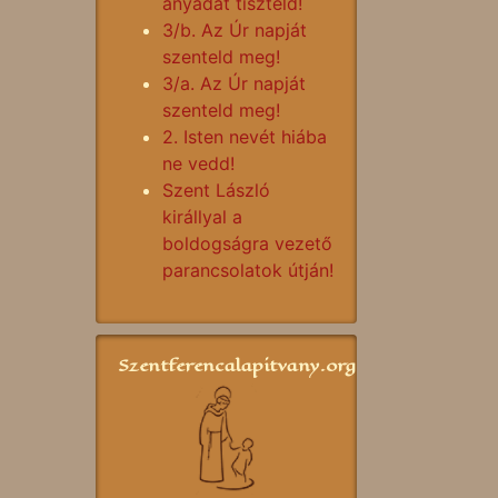
anyádat tiszteld!
3/b. Az Úr napját
szenteld meg!
3/a. Az Úr napját
szenteld meg!
2. Isten nevét hiába
ne vedd!
Szent László
királlyal a
boldogságra vezető
parancsolatok útján!
Szentferencalapitvany.org