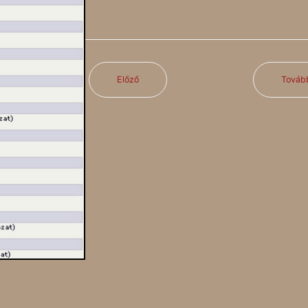
Előző
Továb