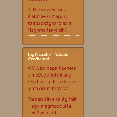
II. Rákóczi Ferenc
életútja– 6. Nap: A
szabadságharc és a
Nagymajtényi sík!
Legfrissebb - Közös
Értékeink!
XIV. Leó pápa üzenete
a međugorjei ifjúsági
fesztiválra: Krisztus az
igazi öröm forrása!
Térden állva az ég felé
– egy megmozdulás,
ami összeköt