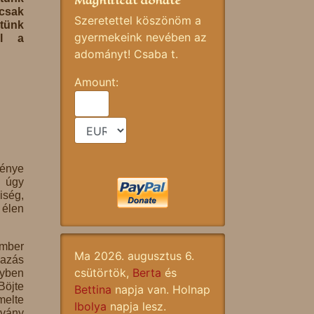
Magnificat donate
 csak
Szeretettel köszönöm a
tünk
gyermekeink nevében az
el a
adományt! Csaba t.
Amount:
génye
s úgy
iség,
élen
mber
Ma 2026. augusztus 6.
vazás
csütörtök,
Berta
és
lyben
Böjte
Bettina
napja van. Holnap
melte
Ibolya
napja lesz.
tvány