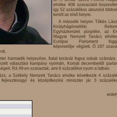
elnöke 408 szavazatot összesítet
így 52 százalékos abszolút többs
került az első helyre.
A második helyen Tőkés Lász
Királyhágómelléki Reform
Egyházkerület püspöke, az Er
Magyar Nemzeti Tanács elnöke
Európai Parlament függe
képviselője végzett. Ő 197 szava
nti.
szter harmadik helyezése, fiatal koránál fogva sokak számára 
ezett választási kampány nyomán, Korodi decembertől parla
zségeit. Rá 49-en szavaztak, ami 6 százalékot nyom a latban.
zs, a Székely Nemzeti Tanács elnöke következik 4 százalé
fejlesztésügyi és középítkezési miniszter jár 3 százalé
erde