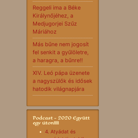
Reggeli ima a Béke
Királynőjéhez, a
Medjugorjei Szűz
Máriához
Más bűne nem jogosít
fel senkit a gyűlöletre,
a haragra, a bűnre!!
XIV. Leó pápa üzenete
a nagyszülők és idősek
hatodik világnapjára
Podcast - 2020 Együtt
egy úton!!!!
4. Atyádat és