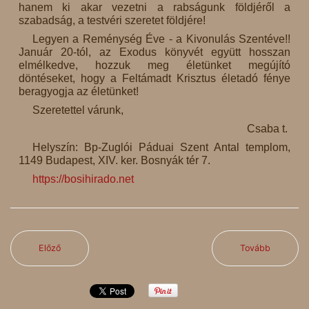
hanem ki akar vezetni a rabságunk földjéről a
szabadság, a testvéri szeretet földjére!
Legyen a Reménység Éve - a Kivonulás Szentéve!!
Január 20-tól, az Exodus könyvét együtt hosszan
elmélkedve, hozzuk meg életünket megújító
döntéseket, hogy a Feltámadt Krisztus életadó fénye
beragyogja az életünket!
Szeretettel várunk,
Csaba t.
Helyszín: Bp-Zuglói Páduai Szent Antal templom,
1149 Budapest, XIV. ker. Bosnyák tér 7.
https://bosihirado.net
Előző
Tovább