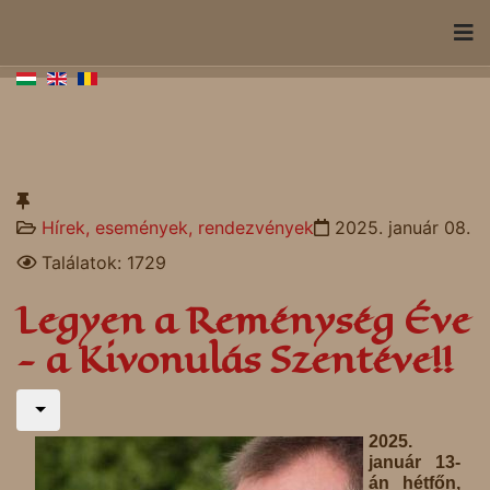
Hírek, események, rendezvények
2025. január 08.
Találatok: 1729
Legyen a Reménység Éve
- a Kivonulás Szentéve!!
2025.
január 13-
án hétfőn,