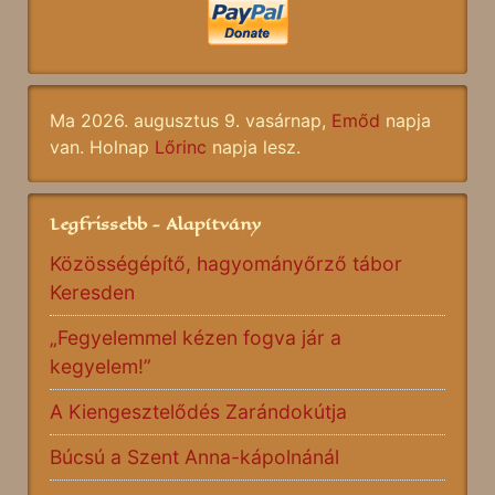
Ma 2026. augusztus 9. vasárnap,
Emőd
napja
van. Holnap
Lőrinc
napja lesz.
Legfrissebb - Alapítvány
Közösségépítő, hagyományőrző tábor
Keresden
„Fegyelemmel kézen fogva jár a
kegyelem!”
A Kiengesztelődés Zarándokútja
Búcsú a Szent Anna-kápolnánál