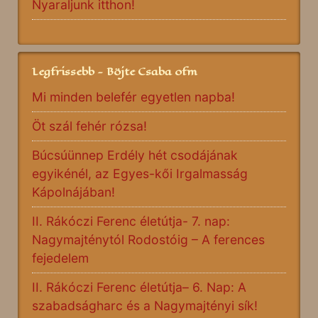
Nyaraljunk itthon!
Legfrissebb - Böjte Csaba ofm
Mi minden belefér egyetlen napba!
Öt szál fehér rózsa!
Búcsúünnep Erdély hét csodájának
egyikénél, az Egyes-kői Irgalmasság
Kápolnájában!
II. Rákóczi Ferenc életútja- 7. nap:
Nagymajténytól Rodostóig – A ferences
fejedelem
II. Rákóczi Ferenc életútja– 6. Nap: A
szabadságharc és a Nagymajtényi sík!