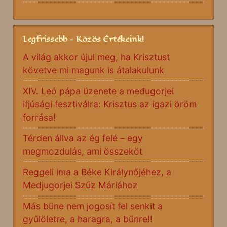
Legfrissebb - Közös Értékeink!
A világ akkor újul meg, ha Krisztust
követve mi magunk is átalakulunk
XIV. Leó pápa üzenete a međugorjei
ifjúsági fesztiválra: Krisztus az igazi öröm
forrása!
Térden állva az ég felé – egy
megmozdulás, ami összeköt
Reggeli ima a Béke Királynőjéhez, a
Medjugorjei Szűz Máriához
Más bűne nem jogosít fel senkit a
gyűlöletre, a haragra, a bűnre!!