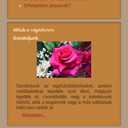
Elfelejtette jelszavát?
Ablak a végtelenre
Gondoljunk
Gondoljunk az egyházüldözésekre, amikor
vadállatokkal tépették szét őket, máglyán
égették el, csonkították meg a katolikusok
millióit, akik a pogányok vagy a más vallásúak
hitét nem vették át.
Bővebben...