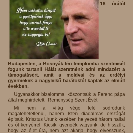
18 órától
Budapesten, a Bosnyák téri templomba szentmisét
fogunk tartani! Hálát szeretnénk adni mindazért a
támogatásért, amit a moldvai és az erdélyi
gyermekek a nagylelkű barátoktól kaptak az elmúlt
években.
Ugyanakkor bizalommal köszöntsük a Ferenc pápa
által meghirdetett, Reménység Szent Évét!
Mi nem a világ vége felé sodródunk
magatehetetlenül, hanem Isten diadalmas országát
építsük, Krisztus Urunk kezében helyezett három hallal
és őt kenyérrel. Kicsik, gyengék vagyunk, de hisszük,
hogy az élet úra, nem azt akarja, hogy elvesszünk,