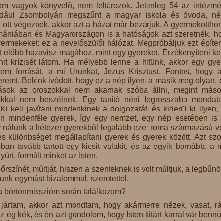
em vagyok könyvelő, nem leltározok. Jelenleg 54 az intézm
ldául Zsombolyán megszűnt a magyar iskola és óvoda, n
ott végeznek, akkor azt a házat már bezárjuk. A gyermekottho
omániában és Magyarországon is a hatóságok azt szeretnék, h
rmekeket: ez a nevelőszülői hálózat. Megpróbáljuk ezt építen
t előbb hazavisz magához, mint egy gyereket. Érzékenyíteni ke
hit krízisét látom. Ha mélyebb lenne a hitünk, akkor egy gy
 forrását, a mi Urunkat, Jézus Krisztust. Fontos, hogy a
eremt. Belénk ivódott, hogy ez a nép ilyen, a másik meg olyan, 
ások az oroszokkal nem akarnak szóba állni, megint más
dókkal nem beszélnek. Egy tanító néni legrosszabb mondat
 Ki kell javítani mindenkinek a dolgozatát, és kiderül ki ilyen,
an mindenféle gyerek, így egy nemzet, egy nép esetében is
nálunk a hétezer gyerekből legalább ezer roma származású vo
s különbséget megállapítani gyerek és gyerek között. Azt sz
an tovább tartott egy kicsit valakit, és az egyik barnább, a 
úrt, formált minket az Isten.
színét, múltját, hiszen a szenteknek is volt múltjuk, a legbűn
unk egymást bizalommal, szeretettel.
 a börtönmisszióm során találkozom?
jártam, akkor azt mondtam, hogy akármerre nézek, vasat, rá
, az ég kék, és én azt gondolom, hogy Isten kitárt karral vár benn