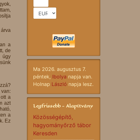
gyok,
ttam,
sítja
 árva
ban a
t, de
n úgy
tsünk
Ma 2026. augusztus 7.
péntek,
Ibolya
napja van.
Holnap
László
napja lesz.
ozzá?
 van:
ott a
m azt
Legfrissebb - Alapítvány
ható,
ten a
Közösségépítő,
k. Ez
hagyományőrző tábor
Keresden