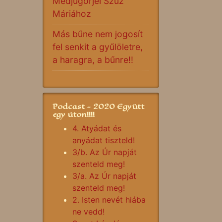
Medjugorjei Szűz
Máriához
Más bűne nem jogosít
fel senkit a gyűlöletre,
a haragra, a bűnre!!
Podcast - 2020 Együtt
egy úton!!!!
4. Atyádat és
anyádat tiszteld!
3/b. Az Úr napját
szenteld meg!
3/a. Az Úr napját
szenteld meg!
2. Isten nevét hiába
ne vedd!