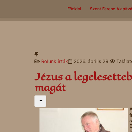
Főoldal
Szent Ferenc Alapítv
Rólunk írták
2026. április 29.
Talála
Jézus a legelesette
magát
A
f
s
B