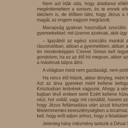
Nem azt írták oda, hogy ártatlanul elíté
megérdemeltem a sorsom, és te ennek elle
idéztem is, de élőben látni, hogy Jézus a 
magát, az engem nagyon megrázott.
Manapság gyakran használjuk szociális t
gyermekekkel: mit üzenne azoknak, akik úgy é
– Igazából az egész szociális munkát a
rászorulóban, abban a gyermekben, abban az 
én mindenképpen Cirenei Simon kell legyek
gondolom, ha ez az élő hit megvan, akkor az
a másiknak talpra állni.
A világban most nem gazdasági, nem politika
Ha nincs élő hitünk, akkor tényleg, miért
Azt az árva gyereket miért kellene befo
Krisztusban testvérek vagyunk. Ahogy a vérs
bajban lévő embert sem! Ezért kellene húsvé
nézi, hol voltál, vagy mit csináltál, hanem 
hogy Jézus feltámadása után azzal köszönt b
félelemmentes kereszténységben a bizalmat, 
kell, hogy erőt adjon ahhoz, hogy a feladatain
Jelenleg hány intézmény tartozik a Dévai