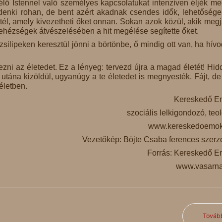
lő Istennel való személyes kapcsolatukat intenzíven éljék me
indenki rohan, de bent azért akadnak csendes idők, lehetősége
ötél, amely kivezetheti őket onnan. Sokan azok közül, akik megj
nehézségek átvészelésében a hit megélése segítette őket.
 zsilipeken keresztül jönni a börtönbe, ő mindig ott van, ha hívo
ezni az életedet. Ez a lényeg: tervezd újra a magad életét! Hidd
utána kizöldül, ugyanúgy a te életedet is megnyesték. Fájt, de
életben.
Kereskedő E
szociális lelkigondozó, teo
www.kereskedoemok
Vezetőkép: Böjte Csaba ferences szerz
Forrás: Kereskedő 
www.vasarn
Továb