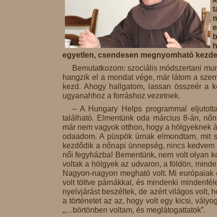
t
e
b
h
egyetlen, csendesen megnyomható kezde
Bemutatkozom: szociális módszertani munk
hangzik el a mondat vége, már látom a szemé
kezd. Ahogy hallgatom, lassan összeér a k
ugyanahhoz a forráshoz vezetnek.
– A Hungary Helps programmal eljutot
található. Elmentünk oda március 8-án, nőn
már nem vagyok otthon, hogy a hölgyeknek á
odaadom. A püspök úrnak elmondtam, mit sze
kezdődik a nőnapi ünnepség, nincs kedvem
női fegyházba! Bementünk, nem volt olyan kom
voltak a hölgyek az udvaron, a földön, minden
Nagyon-nagyon megható volt. Mi európaiak érd
volt töltve párnákkal, és mindenki mindenfél
nyelvjárást beszéltek, de azért világos volt
a történetet az az, hogy volt egy kicsi, vály
„…börtönben voltam, és meglátogattatok”.