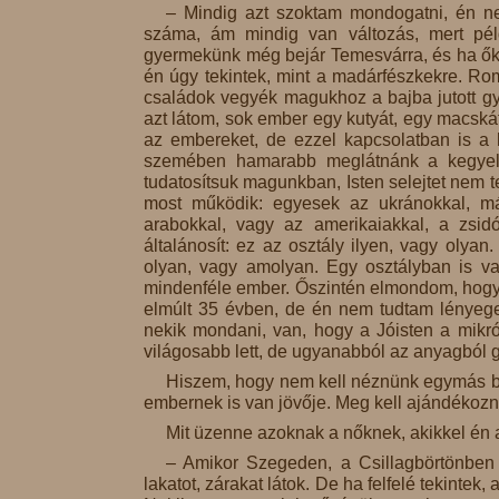
– Mindig azt szoktam mondogatni, én n
száma, ám mindig van változás, mert pé
gyermekünk még bejár Temesvárra, és ha ők 
én úgy tekintek, mint a madárfészkekre. R
családok vegyék magukhoz a bajba jutott gye
azt látom, sok ember egy kutyát, egy macská
az embereket, de ezzel kapcsolatban is a 
szemében hamarabb meglátnánk a kegyelem
tudatosítsuk magunkban, Isten selejtet nem t
most működik: egyesek az ukránokkal, m
arabokkal, vagy az amerikaiakkal, a zsi
általánosít: ez az osztály ilyen, vagy olyan.
olyan, vagy amolyan. Egy osztályban is v
mindenféle ember. Őszintén elmondom, hogy 
elmúlt 35 évben, de én nem tudtam lényege
nekik mondani, van, hogy a Jóisten a mikrób
világosabb lett, de ugyanabból az anyagból gy
Hiszem, hogy nem kell néznünk egymás bőr
embernek is van jövője. Meg kell ajándékozn
Mit üzenne azoknak a nőknek, akikkel én
– Amikor Szegeden, a Csillagbörtönben 
lakatot, zárakat látok. De ha felfelé tekintek