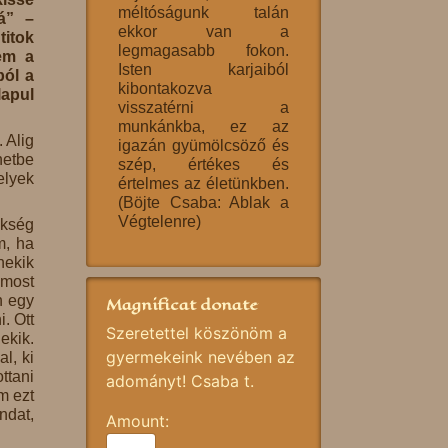
méltóságunk talán
á” –
ekkor van a
itok
legmagasabb fokon.
em a
Isten karjaiból
ból a
kibontakozva
lapul
visszatérni a
munkánkba, ez az
 Alig
igazán gyümölcsöző és
netbe
szép, értékes és
elyek
értelmes az életünkben.
(Böjte Csaba: Ablak a
Végtelenre)
ökség
m, ha
nekik
 most
n egy
Magnificat donate
. Ott
Szeretettel köszönöm a
ekik.
gyermekeink nevében az
l, ki
ttani
adományt! Csaba t.
m ezt
ndat,
Amount: