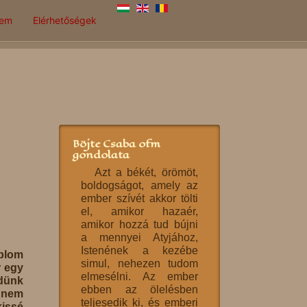
lem
Elérhetőségek
Böjte Csaba ofm
gondolata
Azt a békét, örömöt,
boldogságot, amely az
ember szívét akkor tölti
el, amikor hazaér,
amikor hozzá tud bújni
a mennyei Atyjához,
Istenének a kezébe
mplom
simul, nehezen tudom
r egy
elmesélni. Az ember
zdünk
ebben az ölelésben
a nem
teljesedik ki, és emberi
issé