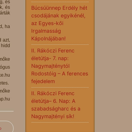
g, és
k, és
Búcsúünnep Erdély hét
árták
csodájának egyikénél,
az Egyes-kői
d, ha
Irgalmasság
Kápolnájában!
 azt,
 hidd
II. Rákóczi Ferenc
életútja- 7. nap:
mőke
Nagymajténytól
lógus
Rodostóig – A ferences
e.hu
fejedelem
etes.
Emőke
II. Rákóczi Ferenc
ap.hu
életútja– 6. Nap: A
szabadságharc és a
Nagymajtényi sík!
b