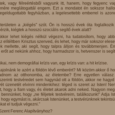
ltek, vagy félreértésből vagyunk itt, hanem, hogy fegyenc va
nére meglátogattál engem. Ezt a mondatot én sokszor hallo
legeldugottabb fegyházban, a legelesettebb emberrel is azono
erületen a „kiégés” szót. Ön is hosszú évek óta foglalkozik
rzik, kiégtek a hosszú szociális segítő évek alatt?
kkor lehet kiégés nélkül végezni, ha tudatosítom, hogy ab
elítéltben Krisztus szenved, és lehet, hogy már sokszor eleset
 mellette, aki segít, hogy talpra álljon és továbbmenjen. É
 erőt ad nekünk ahhoz, hogy harmadszor is, hetvenszer is segí
i, nem demográfiai krízis van, egy krízis van: a hit krízise.
 hajolnánk le azért a földön lévő emberért? Mi közöm akkor ő h
gadnom az otthonomba, az életembe? Erre egyetlen válasz
zerinti testvéredet sem hagynád ott a földön, akkor ne hagyd 
t üzenetét elvinni mindenkihez: téged is szeret az Isten! Ne
azt, hogy a fiam vagy, és életet akarok adni neked. Nagyon meg
ennünket, hogy „ne féljetek testvéreim, találkozunk!” Adja Is
hogy egymást is, akárcsak Istenünket, a testvérünknek tekintsü
kat el tudjuk végezni.”
 Szent Ferenc Alapítványhoz?