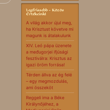
Legfrissebb - Közös
Értékeink!
A világ akkor újul meg,
ha Krisztust követve mi
magunk is átalakulunk
XIV. Leó pápa üzenete
a međugorjei ifjúsági
fesztiválra: Krisztus az
igazi öröm forrása!
Térden állva az ég felé
– egy megmozdulás,
ami összeköt
Reggeli ima a Béke
Királynőjéhez, a