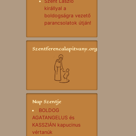
Szent László
királlyal a
boldogságra vezető
parancsolatok útján!
Szentferencalapitvany.org
Nap Szentje
BOLDOG
AGATANGELUS és
KASSZIÁN kapucinus
vértanúk