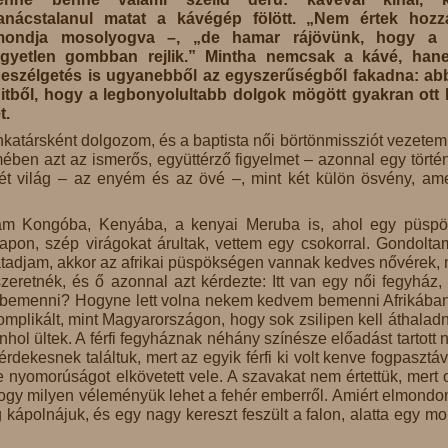
anácstalanul matat a kávégép fölött. „Nem értek hozz
mondja mosolyogva –, „de hamar rájövünk, hogy a t
gyetlen gombban rejlik.” Mintha nemcsak a kávé, han
eszélgetés is ugyanebből az egyszerűségből fakadna: ab
itből, hogy a legbonyolultabb dolgok mögött gyakran ott 
t.
atársként dolgozom, és a baptista női börtönmissziót vezetem.
ben azt az ismerős, együttérző figyelmet – azonnal egy törté
ét világ – az enyém és az övé –, mint két külön ösvény, am
tam Kongóba, Kenyába, a kenyai Meruba is, ahol egy püsp
apon, szép virágokat árultak, vettem egy csokorral. Gondolta
tadjam, akkor az afrikai püspökségen vannak kedves nővérek, 
retnék, és ő azonnal azt kérdezte: Itt van egy női fegyház,
 bemenni? Hogyne lett volna nekem kedvem bemenni Afrikába
plikált, mint Magyarországon, hogy sok zsilipen kell áthaladni
hol ültek. A férfi fegyháznak néhány színésze előadást tartott n
ekesnek találtuk, mert az egyik férfi ki volt kenve fogpasztáva
e nyomorúságot elkövetett vele. A szavakat nem értettük, mert o
, hogy milyen véleményük lehet a fehér emberről. Amiért elmondo
og kápolnájuk, és egy nagy kereszt feszült a falon, alatta egy mo