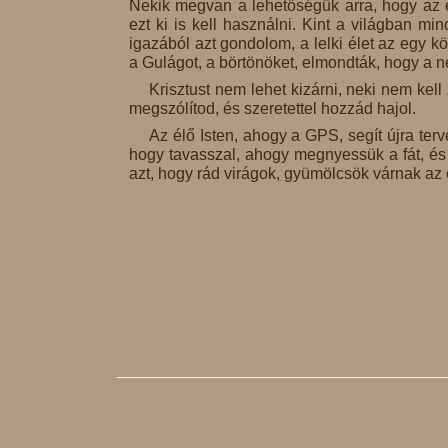
Nekik megvan a lehetőségük arra, hogy az é
ezt ki is kell használni. Kint a világban m
igazából azt gondolom, a lelki élet az egy k
a Gulágot, a börtönöket, elmondták, hogy a 
Krisztust nem lehet kizárni, neki nem kell
megszólítod, és szeretettel hozzád hajol.
Az élő Isten, ahogy a GPS, segít újra terv
hogy tavasszal, ahogy megnyessük a fát, és 
azt, hogy rád virágok, gyümölcsök várnak az 