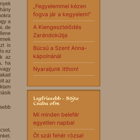
ények
„Fegyelemmel kézen
éhány
fogva jár a kegyelem!”
nokra
ogy a
A Kiengesztelődés
i, de
llene
Zarándokútja
ermek
zt is
Búcsú a Szent Anna-
és ez
kápolnánál
ok az
a, ha
Nyaraljunk itthon!
 vagy
 akad
lt az
oktam
másik
Legfrissebb - Böjte
Csaba ofm
ösebb
Mi minden belefér
egyetlen napba!
csot,
Öt szál fehér rózsa!
ünket.