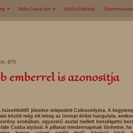
ány
Böjte Csaba ofm
Közös Értékeink
Gyermekvéde
tok: 975
bb emberrel is azonosítja
 húsvéthétfő jókedve telepedett Csíksomlyóra. A kegyte
alai között még ott lebeg az ünnepi áhítat hangulata, amiko
zerény szobában, egyszerű asztal mellett beszélgetni ke
öjte Csaba atyával. A pillanat mindennapinak tűnhetne, h
lenne benne valami szelíd derű: kávéval kínál, k