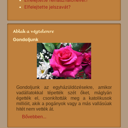
Elfelejtette jelszavát?
Ablak a végtelenre
Gondoljunk
Gondoljunk az egyházüldözésekre, amikor
vadállatokkal tépették szét őket, máglyán
égették el, csonkították meg a katolikusok
millióit, akik a pogányok vagy a más vallásúak
hitét nem vették át.
Bővebben...