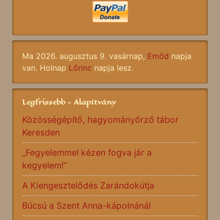
Ma 2026. augusztus 9. vasárnap,
Emőd
napja
van. Holnap
Lőrinc
napja lesz.
Legfrissebb - Alapítvány
Közösségépítő, hagyományőrző tábor
Keresden
„Fegyelemmel kézen fogva jár a
kegyelem!”
A Kiengesztelődés Zarándokútja
Búcsú a Szent Anna-kápolnánál