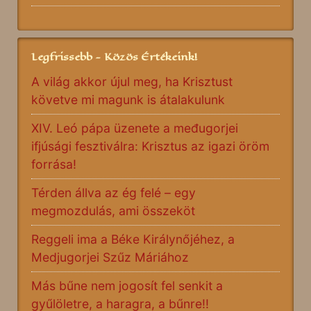
Legfrissebb - Közös Értékeink!
A világ akkor újul meg, ha Krisztust
követve mi magunk is átalakulunk
XIV. Leó pápa üzenete a međugorjei
ifjúsági fesztiválra: Krisztus az igazi öröm
forrása!
Térden állva az ég felé – egy
megmozdulás, ami összeköt
Reggeli ima a Béke Királynőjéhez, a
Medjugorjei Szűz Máriához
Más bűne nem jogosít fel senkit a
gyűlöletre, a haragra, a bűnre!!