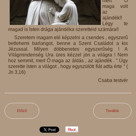
mert Ő
maga volt
az
ajándék!!
Légy te
magad is Isten drága ajándéka szeretteid számára!!
Szeretem magam elé képzelni a csendes , egyszerű
betlehemi barlangot, benne a Szent Családot a kis
Jézussal. Milyen döbbenetes egyszerűség ! A
Világmindenség Ura üres kézzel jön a világra ! Nem
hoz semmit, mert Ő maga az áldás , az ajándék . “ Úgy
szerette Isten a világot , hogy egyszülött fiát adta érte “ (
Jn 3,16)
Csaba testvér
Előző
Tovább