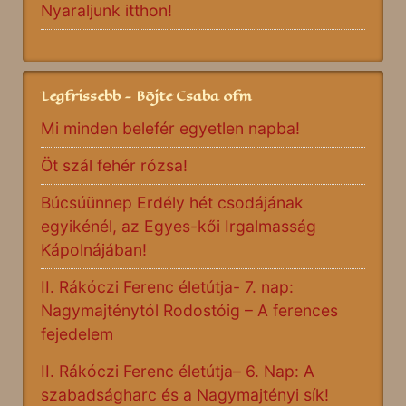
Nyaraljunk itthon!
Legfrissebb - Böjte Csaba ofm
Mi minden belefér egyetlen napba!
Öt szál fehér rózsa!
Búcsúünnep Erdély hét csodájának
egyikénél, az Egyes-kői Irgalmasság
Kápolnájában!
II. Rákóczi Ferenc életútja- 7. nap:
Nagymajténytól Rodostóig – A ferences
fejedelem
II. Rákóczi Ferenc életútja– 6. Nap: A
szabadságharc és a Nagymajtényi sík!