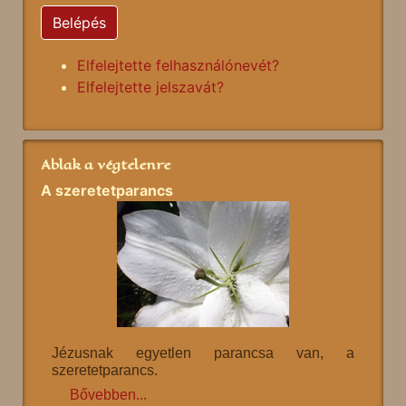
Belépés
Elfelejtette felhasználónevét?
Elfelejtette jelszavát?
Ablak a végtelenre
A szeretetparancs
Jézusnak egyetlen parancsa van, a
szeretetparancs.
Bővebben...