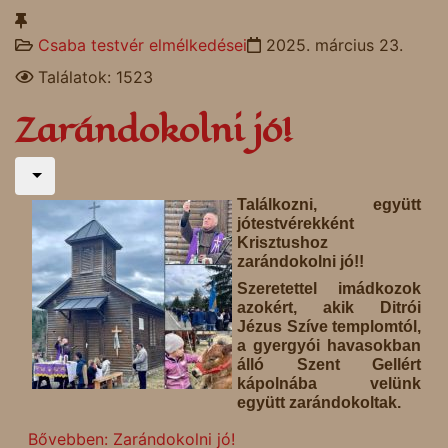
Csaba testvér elmélkedései
2025. március 23.
Találatok: 1523
Zarándokolni jó!
Találkozni, együtt
jótestvérekként
Krisztushoz
zarándokolni jó!!
Szeretettel imádkozok
azokért, akik Ditrói
Jézus Szíve templomtól,
a gyergyói havasokban
álló Szent Gellért
kápolnába velünk
együtt zarándokoltak.
Bővebben: Zarándokolni jó!