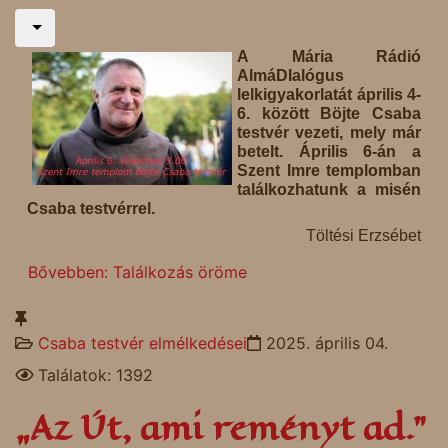
A Mária Rádió
AlmáDIalógus
lelkigyakorlatát április 4-
6. között Böjte Csaba
testvér vezeti, mely már
betelt. Április 6-án a
Szent Imre templomban
találkozhatunk a misén
Csaba testvérrel.
Töltési Erzsébet
Bővebben: Találkozás öröme
Csaba testvér elmélkedései
2025. április 04.
Találatok: 1392
„Az Út, ami reményt ad.”