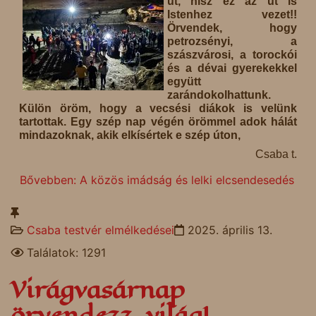
út, hisz ez az út is
Istenhez vezet!!
Örvendek, hogy
petrozsényi, a
szászvárosi, a torockói
és a dévai gyerekekkel
együtt
zarándokolhattunk.
Külön öröm, hogy a vecsési diákok is velünk
tartottak. Egy szép nap végén örömmel adok hálát
mindazoknak, akik elkísértek e szép úton,
Csaba t.
Bővebben: A közös imádság és lelki elcsendesedés
Csaba testvér elmélkedései
2025. április 13.
Találatok: 1291
Virágvasárnap
örvendezz, világ!