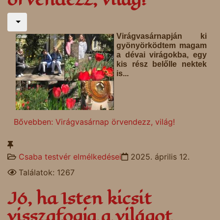
Virágvasárnapján ki
gyönyörködtem magam
a dévai virágokba, egy
kis rész belőlle nektek
is...
Bővebben: Virágvasárnap örvendezz, világ!
Csaba testvér elmélkedései
2025. április 12.
Találatok: 1267
Jó, ha Isten kicsit
visszafogja a világot