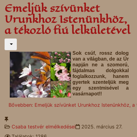
Emeljük szívünket
Urunkhoz Istenünkhöz,
a tékozló fiú lelkületével
Sok csúf, rossz dolog
van a világban, de az Úr
napján ne a szomorú,
fájdalmas dolgokkal
foglalkozzunk, hanem
gyertek szenteljük meg
egy szentmisével a
vasárnapot!!
Bővebben: Emeljük szívünket Urunkhoz Istenünkhöz, a té
Csaba testvér elmélkedései
2025. március 27.
Találatok: 1286