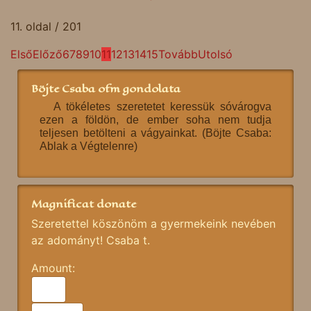
11. oldal / 201
Első
Előző
6
7
8
9
10
11
12
13
14
15
Tovább
Utolsó
Böjte Csaba ofm gondolata
A tökéletes szeretetet keressük sóvárogva
ezen a földön, de ember soha nem tudja
teljesen betölteni a vágyainkat. (Böjte Csaba:
Ablak a Végtelenre)
Magnificat donate
Szeretettel köszönöm a gyermekeink nevében
az adományt! Csaba t.
Amount: