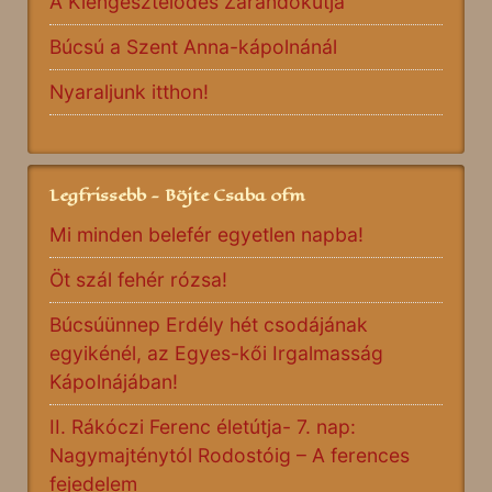
A Kiengesztelődés Zarándokútja
Búcsú a Szent Anna-kápolnánál
Nyaraljunk itthon!
Legfrissebb - Böjte Csaba ofm
Mi minden belefér egyetlen napba!
Öt szál fehér rózsa!
Búcsúünnep Erdély hét csodájának
egyikénél, az Egyes-kői Irgalmasság
Kápolnájában!
II. Rákóczi Ferenc életútja- 7. nap:
Nagymajténytól Rodostóig – A ferences
fejedelem