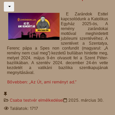
E Zarándok Esttel
kapcsolódunk a Katolikus
Egyház 2025-ös, A
remény zarándokai
mottóval meghirdetett
jubileumi szentévéhez. A
szentévet a Szentatya,
Ferenc pápa a Spes non confundit (magyarul: „A
remény nem csal meg”) kezdetű bullában hirdette meg,
melyet 2024. május 9-én olvasott fel a Szent Péter-
bazilikában. A szentév 2024. december 24-én vette
kezdetét a vatikáni bazilika szentkapujának
megnyitásával.
Bővebben: „Az Út, ami reményt ad.”
Csaba testvér elmélkedései
2025. március 30.
Találatok: 1717