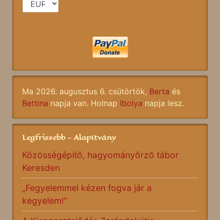
Ma 2026. augusztus 6. csütörtök,
Berta
és
Bettina
napja van. Holnap
Ibolya
napja lesz.
Legfrissebb - Alapítvány
Közösségépítő, hagyományőrző tábor
Keresden
„Fegyelemmel kézen fogva jár a
kegyelem!”