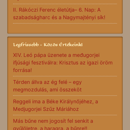
II. Rákóczi Ferenc életútja– 6. Nap: A
szabadságharc és a Nagymajtényi sík!
Legfrissebb - Közös Értékeink!
XIV. Leó pápa üzenete a međugorjei
ifjúsági fesztiválra: Krisztus az igazi öröm
forrása!
Térden állva az ég felé – egy
megmozdulás, ami összeköt
Reggeli ima a Béke Királynőjéhez, a
Medjugorjei Szűz Máriához
Más bűne nem jogosít fel senkit a
gyűlöletre, a haragra, a bűnre!!