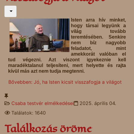
Isten arra hív minket,
hogy társai legyünk a
világ tovább
teremtésében. Senkire
nem bíz nagyobb
feladatot, mint
amekkorát valóban el
tud végezni. Azt viszont igyekeznie kell
maradéktalanul teljesíteni, mert helyette és rajta
kívül más azt nem tudja megtenni.
Bővebben: Jó, ha Isten kicsit visszafogja a világot
Csaba testvér elmélkedései
2025. április 04.
Találatok: 1640
Találkozás öröme