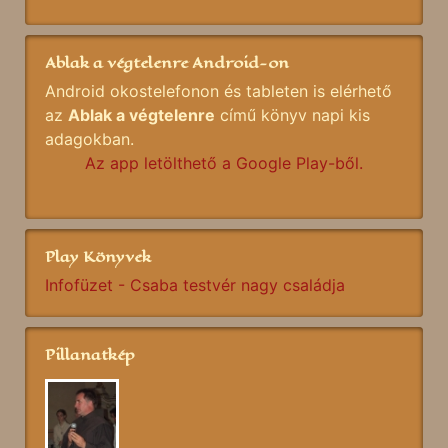
Ablak a végtelenre Android-on
Android okostelefonon és tableten is elérhető
az
Ablak a végtelenre
című könyv napi kis
adagokban.
Az app letölthető a Google Play-ből.
Play Könyvek
Infofüzet - Csaba testvér nagy családja
Pillanatkép