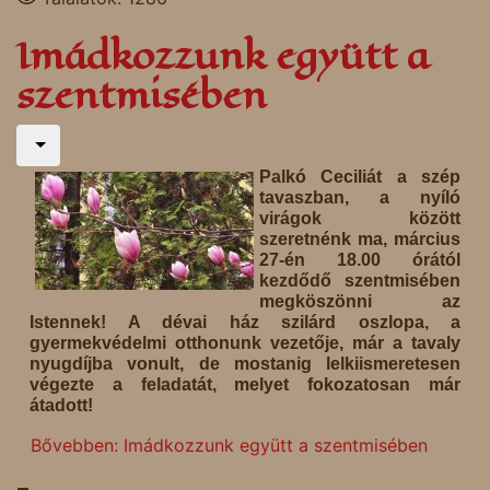
Imádkozzunk együtt a
szentmisében
Palkó Ceciliát a szép
tavaszban, a nyíló
virágok között
szeretnénk ma, március
27-én 18.00 órától
kezdődő szentmisében
megköszönni az
Istennek! A dévai ház szilárd oszlopa, a
gyermekvédelmi otthonunk vezetője, már a tavaly
nyugdíjba vonult, de mostanig lelkiismeretesen
végezte a feladatát, melyet fokozatosan már
átadott!
Bővebben: Imádkozzunk együtt a szentmisében