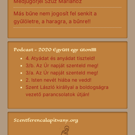
Medjugorjei Szűz Máriához
Más bűne nem jogosít fel senkit a
gyűlöletre, a haragra, a bűnre!!
Podcast - 2020 Együtt egy úton!!!!
4. Atyádat és anyádat tiszteld!
3/b. Az Úr napját szenteld meg!
3/a. Az Úr napját szenteld meg!
2. Isten nevét hiába ne vedd!
Szent László királlyal a boldogságra
vezető parancsolatok útján!
Szentferencalapitvany.org