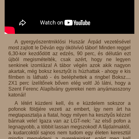
A gyergyószentmiklósi Huszár Árpád vezetésével
most zajlott le Déván egy ökölvívó tábor! Minden reggel
6,30-kor kezdődött az edzés, 90 perc, és délután ezt
újból megismételték, csak azért, hogy ne legyen
senkinek izomláza! A tábor végén azok akik nagyon
akartak, még boksz kesztyűt is húzhattak - ahogy e kis
filmben is látható - és beléphettek a ringbe! Boksz....
2X1 perc ízelítőnek bőven elég volt! Jó látni, hogy a
Szent Ferenc Alapítvány gyerekei nem anyámasszony
katonái!
A létért küzdeni kell, és e küzdelem sokszor a
pofonok földjére vezeti az embert, így nem árt ha
megtapasztalja a fiatal, hogy milyen ha kesztyűs kézzel
bánnak vele! Igaza van az LGT-nek: "az első pofon a
legnagyobb, a többit lassan megszokod! A fájdalmaktól,
a kudarcoktól sajnos nem tudom egy életen keresztül
mindig megvédeni a gyerekeinket, ezért meg kell