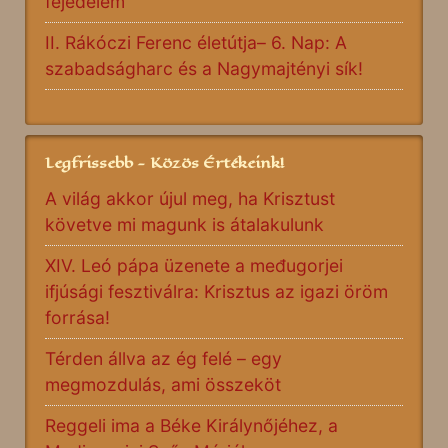
fejedelem
II. Rákóczi Ferenc életútja– 6. Nap: A
szabadságharc és a Nagymajtényi sík!
Legfrissebb - Közös Értékeink!
A világ akkor újul meg, ha Krisztust
követve mi magunk is átalakulunk
XIV. Leó pápa üzenete a međugorjei
ifjúsági fesztiválra: Krisztus az igazi öröm
forrása!
Térden állva az ég felé – egy
megmozdulás, ami összeköt
Reggeli ima a Béke Királynőjéhez, a