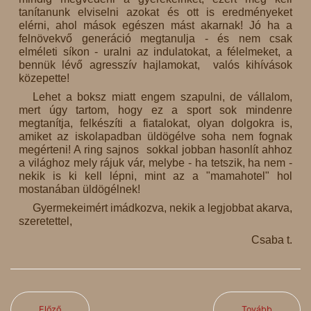
tanítanunk elviselni azokat és ott is eredményeket
elérni, ahol mások egészen mást akarnak! Jó ha a
felnövekvő generáció megtanulja - és nem csak
elméleti síkon - uralni az indulatokat, a félelmeket, a
bennük lévő agresszív hajlamokat, valós kihívások
közepette!
Lehet a boksz miatt engem szapulni, de vállalom,
mert úgy tartom, hogy ez a sport sok mindenre
megtanítja, felkészíti a fiatalokat, olyan dolgokra is,
amiket az iskolapadban üldögélve soha nem fognak
megérteni! A ring sajnos sokkal jobban hasonlít ahhoz
a világhoz mely rájuk vár, melybe - ha tetszik, ha nem -
nekik is ki kell lépni, mint az a "mamahotel" hol
mostanában üldögélnek!
Gyermekeimért imádkozva, nekik a legjobbat akarva,
szeretettel,
Csaba t.
Előző
Tovább