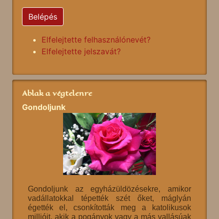
Belépés
Elfelejtette felhasználónevét?
Elfelejtette jelszavát?
Ablak a végtelenre
Gondoljunk
Gondoljunk az egyházüldözésekre, amikor
vadállatokkal tépették szét őket, máglyán
égették el, csonkították meg a katolikusok
millióit, akik a pogányok vagy a más vallásúak