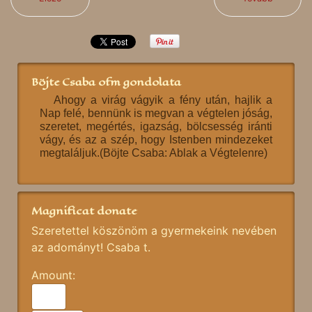
Böjte Csaba ofm gondolata
Ahogy a virág vágyik a fény után, hajlik a
Nap felé, bennünk is megvan a végtelen jóság,
szeretet, megértés, igazság, bölcsesség iránti
vágy, és az a szép, hogy Istenben mindezeket
megtaláljuk.(Böjte Csaba: Ablak a Végtelenre)
Magnificat donate
Szeretettel köszönöm a gyermekeink nevében
az adományt! Csaba t.
Amount: