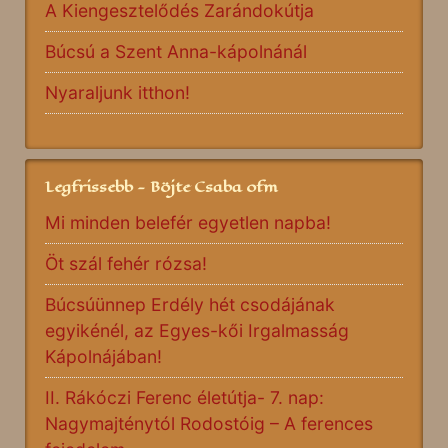
A Kiengesztelődés Zarándokútja
Búcsú a Szent Anna-kápolnánál
Nyaraljunk itthon!
Legfrissebb - Böjte Csaba ofm
Mi minden belefér egyetlen napba!
Öt szál fehér rózsa!
Búcsúünnep Erdély hét csodájának
egyikénél, az Egyes-kői Irgalmasság
Kápolnájában!
II. Rákóczi Ferenc életútja- 7. nap:
Nagymajténytól Rodostóig – A ferences