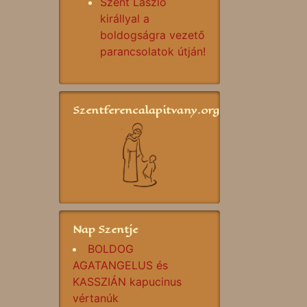
Szent László
királlyal a
boldogságra vezető
parancsolatok útján!
Szentferencalapitvany.org
Nap Szentje
BOLDOG
AGATANGELUS és
KASSZIÁN kapucinus
vértanúk