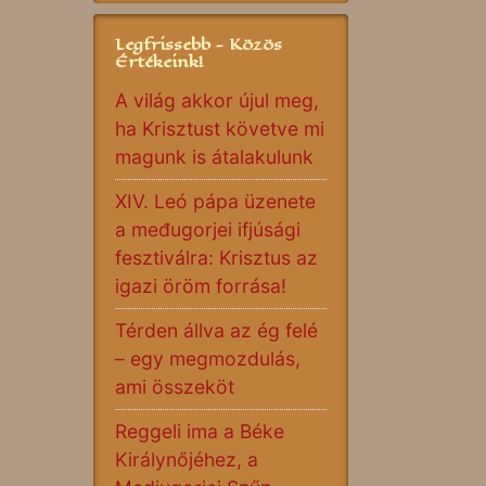
Legfrissebb - Közös
Értékeink!
A világ akkor újul meg,
ha Krisztust követve mi
magunk is átalakulunk
XIV. Leó pápa üzenete
a međugorjei ifjúsági
fesztiválra: Krisztus az
igazi öröm forrása!
Térden állva az ég felé
– egy megmozdulás,
ami összeköt
Reggeli ima a Béke
Királynőjéhez, a