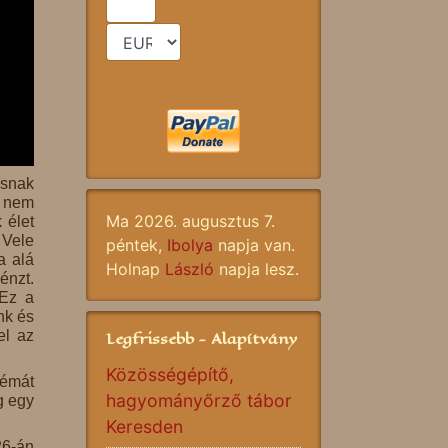
ásnak
, nem
Ma 2026. augusztus 7.
 élet
 Vele
péntek,
Ibolya
napja van.
a alá
Holnap
László
napja lesz.
énzt.
 Ez a
nk és
el az
Legfrissebb - Alapítvány
Közösségépítő,
témát
hagyományőrző tábor
g egy
Keresden
26-án