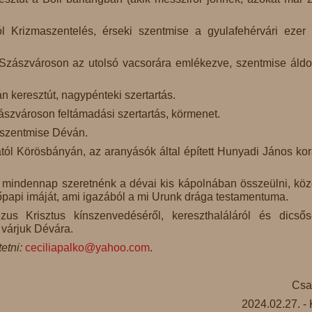
l Krizmaszentelés, érseki szentmise a gyulafehérvári ezer
Szászvároson az utolsó vacsorára emlékezve, szentmise áldo
n keresztút, nagypénteki szertartás.
ászvároson feltámadási szertartás, körmenet.
 szentmise Déván.
tól Körösbányán, az aranyásók által épített Hunyadi János kor
tt, mindennap szeretnénk a dévai kis kápolnában összeülni, kö
főpapi imáját, ami igazából a mi Urunk drága testamentuma.
us Krisztus kínszenvedéséről, kereszthaláláról és dicső
s várjuk Dévára.
etni:
ceciliapalko@yahoo.com
.
Csa
2024.02.27. -