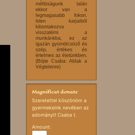
méltóságunk talán
ekkor van a
legmagasabb fokon.
Isten karjaiból
kibontakozva
visszatérni a
munkánkba, ez az
igazán gyümölcsöző és
szép, értékes és
értelmes az életünkben.
(Böjte Csaba: Ablak a
Végtelenre)
Magnificat donate
Szeretettel köszönöm a
gyermekeink nevében az
adományt! Csaba t.
Amount: