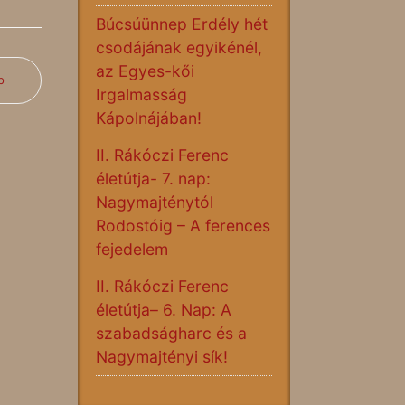
Búcsúünnep Erdély hét
csodájának egyikénél,
az Egyes-kői
b
Irgalmasság
Kápolnájában!
II. Rákóczi Ferenc
életútja- 7. nap:
Nagymajténytól
Rodostóig – A ferences
fejedelem
II. Rákóczi Ferenc
életútja– 6. Nap: A
szabadságharc és a
Nagymajtényi sík!