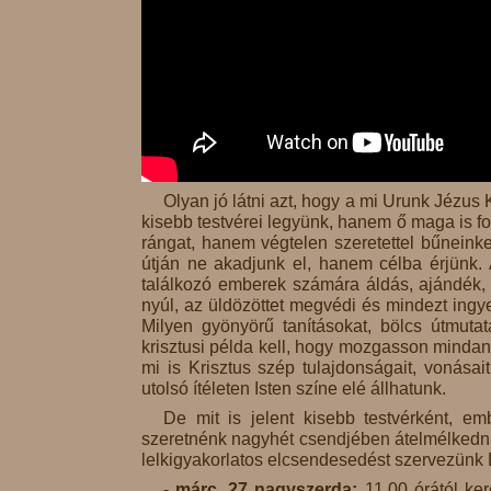
Olyan jó látni azt, hogy a mi Urunk Jézu
kisebb testvérei legyünk, hanem ő maga is f
rángat, hanem végtelen szeretettel bűneinke
útján ne akadjunk el, hanem célba érjünk. A
találkozó emberek számára áldás, ajándék, az
nyúl, az üldözöttet megvédi és mindezt ingy
Milyen gyönyörű tanításokat, bölcs útmuta
krisztusi példa kell, hogy mozgasson mindann
mi is Krisztus szép tulajdonságait, vonása
utolsó ítéleten Isten színe elé állhatunk.
De mit is jelent kisebb testvérként, em
szeretnénk nagyhét csendjében átelmélkedni,
lelkigyakorlatos elcsendesedést szervezünk 
-
márc. 27 nagyszerda:
11.00 órától ke