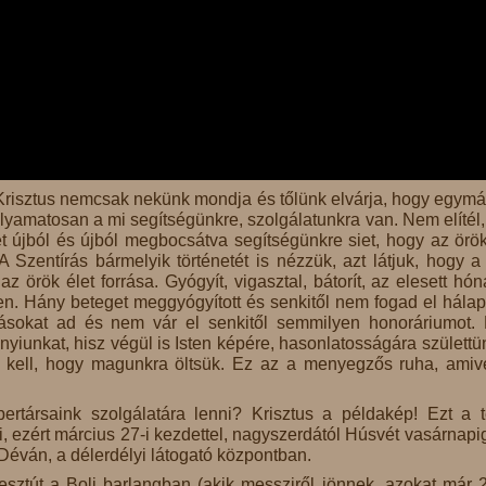
s Krisztus nemcsak nekünk mondja és tőlünk elvárja, hogy egym
olyamatosan a mi segítségünkre, szolgálatunkra van. Nem elítél
t újból és újból megbocsátva segítségünkre siet, hogy az örök
 Szentírás bármelyik történetét is nézzük, azt látjuk, hogy a
 örök élet forrása. Gyógyít, vigasztal, bátorít, az elesett hón
en. Hány beteget meggyógyított és senkitől nem fogad el hálap
tásokat ad és nem vár el senkitől semmilyen honoráriumot.
yiunkat, hisz végül is Isten képére, hasonlatosságára születtü
it kell, hogy magunkra öltsük. Ez az a menyegzős ruha, amiv
bertársaink szolgálatára lenni? Krisztus a példakép! Ezt a 
 ezért március 27-i kezdettel, nagyszerdától Húsvét vasárnapi
Déván, a délerdélyi látogató központban.
resztút a Boli barlangban (akik messziről jönnek, azokat már 