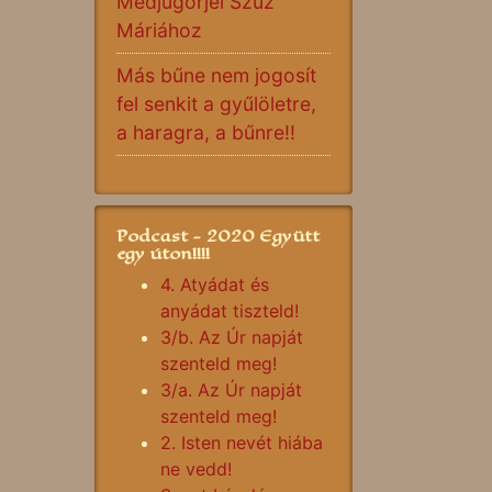
Medjugorjei Szűz
Máriához
Más bűne nem jogosít
fel senkit a gyűlöletre,
a haragra, a bűnre!!
Podcast - 2020 Együtt
egy úton!!!!
4. Atyádat és
anyádat tiszteld!
3/b. Az Úr napját
szenteld meg!
3/a. Az Úr napját
szenteld meg!
2. Isten nevét hiába
ne vedd!