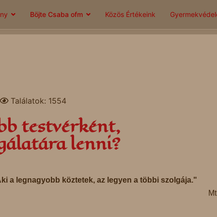
ány
Böjte Csaba ofm
Közös Értékeink
Gyermekvéde
Találatok: 1554
ebb testvérként,
gálatára lenni?
ki a legnagyobb köztetek, az legyen a többi szolgája."
Mt