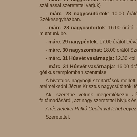
szállással szeretettel várjuk)
-
márc. 28 nagycsütörtök:
10.00 órátó
Székesegyházban.
-
márc. 28 nagycsütörtök:
16.00 órától 
mutatunk be.
-
márc. 29 nagypéntek:
17.00 órától Dévá
-
márc. 30 nagyszombat:
18.00 órától Sz
-
márc. 31 Húsvét vasárnapja:
12.30 -tól
-
márc. 31 Húsvét vasárnapja:
16.00 órá
gótikus templomban szentmise.
A hivatalos nagyböjti szertartások melle
átelmélkedni Jézus Krisztus nagycsütörtöki 
Aki szeretne velünk megemlékezni Jéz
feltámadásáról, azt nagy szeretettel hívjuk é
A részleteket Palkó Cecíliával lehet egyezt
Szeretettel,