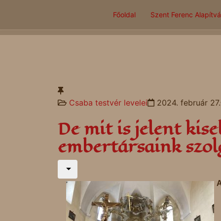
Főoldal
Szent Ferenc Alapítv
Csaba testvér levelei
2024. február 27.
De mit is jelent kis
embertársaink szol
A