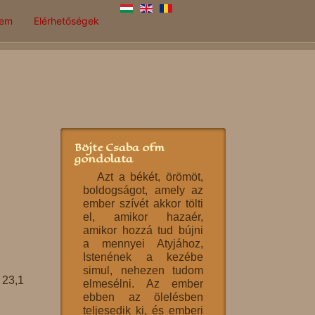
lem
Elérhetőségek
Böjte Csaba ofm
gondolata
Azt a békét, örömöt,
boldogságot, amely az
ember szívét akkor tölti
el, amikor hazaér,
amikor hozzá tud bújni
a mennyei Atyjához,
Istenének a kezébe
simul, nehezen tudom
 23,1
elmesélni. Az ember
ebben az ölelésben
teljesedik ki, és emberi