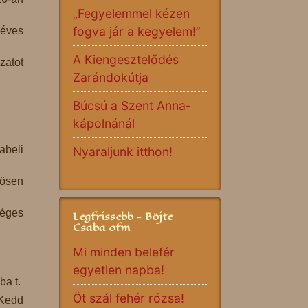
„Fegyelemmel kézen
fogva jár a kegyelem!”
 éves
A Kiengesztelődés
zatot
Zarándokútja
Búcsú a Szent Anna-
kápolnánál
abeli
Nyaraljunk itthon!
zösen
séges
Legfrissebb - Böjte
Csaba ofm
Mi minden belefér
egyetlen napba!
ba t.
Öt szál fehér rózsa!
 Kedd