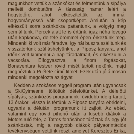
magunkhoz vettük a szánkókat és felmentünk a sípálya
melletti dombtetőre. A társaság hamar felért a
hegytetőre, ahol elkészítettük az immár
hagyományossá vált csoportképet. Amiután a kép
elkészült sorra szánkókra pattantunk, a völgyig meg
sem álltunk. Percek alatt le is értünk, igaz néha levegő
után kapkodva, de tele örömmel épen érkeztünk meg.
Mindenki ki volt már fáradva, így hát buszra szálltunk és
visszatértünk szálláshelyünkre, a Piposz tanyára, ahol
időnk volt kipihenni a nap fáradalmait, és elkészülni a
vacsorára. Elfogyasztva a finom fogásokat,
Bonaventura testvér rövid misét tartott nekünk, majd
megnéztük a Pi élete című filmet. Ezek után jó álmosan
mindenki megcélozta az ágyát.
Kedden a szokásos reggeli program után ugyancsak
a SkiGyimesnél töltöttük délelőttünket. A délelőtti
sípályás, szánkózós programunk rövidebb ideig tartott,
13 órakor vissza is tértünk a Piposz tanyára ebédelni,
ugyanis a délutáni programunk itt zajlott. Az ebéd,
valamint egy rövid pihenő után a kisebb diákok a
Motorsirülő fele, a Tatros-forrásához túráztak és egy jót
szánkóztak, míg a nagyobb diákok pályaorintációs
tevékenységen vettünk részt, amelyet Keresztes Erika,