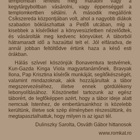
templomban lehetett még maradni vagy a
kegytárgyboltban vásárolni, vagy éppenséggel a
templomkertben sétálni. A második megállónk
Csíkszereda központjában volt, ahol a nagyobb diákok
szabadon bóklászhattak a Petőfi utcában, míg a
kisebbek a kísérőkkel a könyvesüzletben nézelődtek,
és vásárolták meg kedvenc könyvüket. A táborból
hátramaradt idő a hazaúttal telt el. Jól elfáradva, de
annál jobban feltöltődve értünk haza a késő esti
órákban.
Hálás szívvel köszönjük Bonaventura testvérnek,
Kun-Gazda Kinga Viola magyartanárnőnek, Bravyak
Ilona, Pap Krisztina kísérők munkáját, segítőkészségét,
valamint mindazoknak, akik hozzájárultak a tábor
megszervezéséhez, illetve ennek gördülékeny
lebonyolításához. Köszönettel tartozunk az egész
táborért, de legfőképpen azért, hogy a tábor ideje alatt
nemcsak Istenhez, de embertársainkhoz is közelebb
kerültünk, illetve sok szép élményben részesültünk, és
megtapasztalhattuk, hogy milyen is az igazi tél.
Dulinszky Sarolta, Osváth Gábor hittanosok
www.romkat.ro