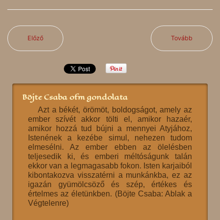
Előző
Tovább
Böjte Csaba ofm gondolata
Azt a békét, örömöt, boldogságot, amely az
ember szívét akkor tölti el, amikor hazaér,
amikor hozzá tud bújni a mennyei Atyjához,
Istenének a kezébe simul, nehezen tudom
elmesélni. Az ember ebben az ölelésben
teljesedik ki, és emberi méltóságunk talán
ekkor van a legmagasabb fokon. Isten karjaiból
kibontakozva visszatérni a munkánkba, ez az
igazán gyümölcsöző és szép, értékes és
értelmes az életünkben. (Böjte Csaba: Ablak a
Végtelenre)