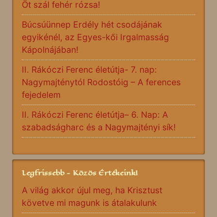
Öt szál fehér rózsa!
Búcsúünnep Erdély hét csodájának
egyikénél, az Egyes-kői Irgalmasság
Kápolnájában!
II. Rákóczi Ferenc életútja- 7. nap:
Nagymajténytól Rodostóig – A ferences
fejedelem
II. Rákóczi Ferenc életútja– 6. Nap: A
szabadságharc és a Nagymajtényi sík!
Legfrissebb - Közös Értékeink!
A világ akkor újul meg, ha Krisztust
követve mi magunk is átalakulunk