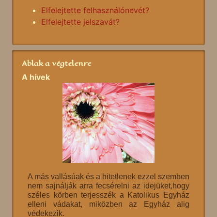
Elfelejtette felhasználónevét?
Elfelejtette jelszavát?
Ablak a végtelenre
A hívek
A más vallásúak és a hitetlenek ezzel szemben
nem sajnálják arra fecsérelni az idejüket,hogy
széles körben terjesszék a Katolikus Egyház
elleni vádakat, miközben az Egyház alig
védekezik.