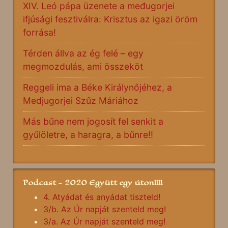
XIV. Leó pápa üzenete a međugorjei
ifjúsági fesztiválra: Krisztus az igazi öröm
forrása!
Térden állva az ég felé – egy
megmozdulás, ami összeköt
Reggeli ima a Béke Királynőjéhez, a
Medjugorjei Szűz Máriához
Más bűne nem jogosít fel senkit a
gyűlöletre, a haragra, a bűnre!!
Podcast - 2020 Együtt egy úton!!!!
4. Atyádat és anyádat tiszteld!
3/b. Az Úr napját szenteld meg!
3/a. Az Úr napját szenteld meg!