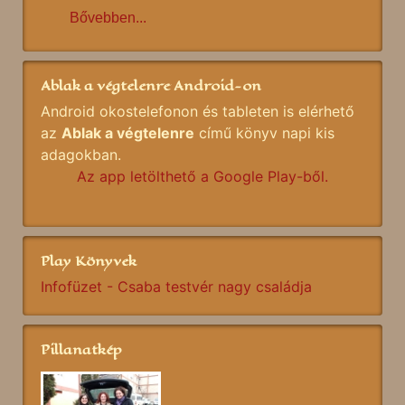
Bővebben...
Ablak a végtelenre Android-on
Android okostelefonon és tableten is elérhető
az
Ablak a végtelenre
című könyv napi kis
adagokban.
Az app letölthető a Google Play-ből.
Play Könyvek
Infofüzet - Csaba testvér nagy családja
Pillanatkép