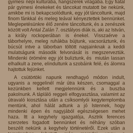
gyimesi népi kultúrába, hangszerek világába. Egy fiatal
pár gyimesi énekeket és táncokat mutatott be nekünk,
amikbe mi is bekapcsolódtunk, egy jót táncoltunk, majd
finom fánkkal és meleg teával kényeztettek bennünket.
Meglepetésünkre élő zenére táncoltunk, és a zenészek
között volt Antal Zalán 7. osztályos diák is, aki az István,
a király rockoperában is énekel. Visszaérve a
táborhelyre, meleg ruhákba bújtunk, vacsoráztunk, és
búcsút intve a táborban töltött napjainknak a keddi
mulatságunk második felvonását is megszerveztük.
Mindenki örömére egy jót buliztunk, és miután lassan
elhalkult a zene, elindultunk a szobáink felé, és álomra
hajtottuk fejünket.
A csütörtöki napunk rendhagyó módon indult,
ugyanis a reggelinél már útra készen, csomaggal a
kezünkben kellett megjelennünk és a buszba
pakolnunk. A tápláló reggeli elfogyasztása, valamint az
útravaló kiosztása után a csíksomlyói kegytemplomba
mentünk, ahol hálát adtunk a jó Istennek, hogy
mindenki épen és nagyjából egészségesen mehet
haza. Itt a kegyhely igazgatója, Asztrik ferences
szerzetes fogadott bennünket és néhány szóban
beszélt nekünk a kegyhely történetéről. Ezek után a