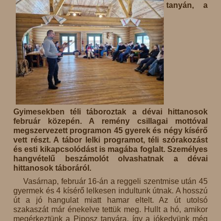
tanyán, a
Gyimesekben téli táboroztak a dévai hittanosok
február közepén. A remény csillagai mottóval
megszervezett programon 45 gyerek és négy kísérő
vett részt. A tábor lelki programot, téli szórakozást
és esti kikapcsolódást is magába foglalt. Személyes
hangvételű beszámolót olvashatnak a dévai
hittanosok táboráról.
Vasárnap, február 16-án a reggeli szentmise után 45
gyermek és 4 kísérő lelkesen indultunk útnak. A hosszú
út a jó hangulat miatt hamar eltelt. Az út utolsó
szakaszát már énekelve tettük meg. Hullt a hó, amikor
megérkeztünk a Piposz tanyára, így a jókedvünk még