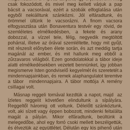
csak fokozódott, és mivel meg kellett várjuk a pap
bácsit a vacsorával, ezért a szobák elfoglalása után
egyből nekiálltunk szánkózni. Jól elfáradtunk, és
örömmel ültünk le vacsorázni. A finom vacsora
elfogyasztása után Bonaventura testvér egy rövid, de
szemléletes elmélkedésben, a fekete és arany
dobozzal, a vízzel tele, félig, negyedik megtöltött
pohárral, illetve az órával szemléltette, hogy mit gyűjt,
mit részesít előnyben élete során, és azt meddig tartja
magánál az ember, és mit hallunk meg ebből a
zűrzavaros világból. Ezen gondolatokkal a tábor ideje
alatti elmélkedésekben vezetett bennünket, így jobban
megismerve Isten gondviselő kegyelmét és szeretetét a
mindennapjainkban, és remek alaphangulatot teremtve
a tábor mindennapjaira. A tábor mottója A remény
csillagai volt.
Másnap reggeli tornával kezdtük a napot, majd az
ízletes reggelit követően elindultunk a sípályára.
Reggeltől háromig ott voltunk. Délelőtt szánkóztunk,
volt, aki sízett vagy éppen bobozott, mindenki feltalálta
magát a pályán. Mikor elfáradtunk, beültünk a
melegedőbe, ahol egy forró csoki mellett beszélgettük,
és élveztük az együttlétet. Délután egy kis pihenő után