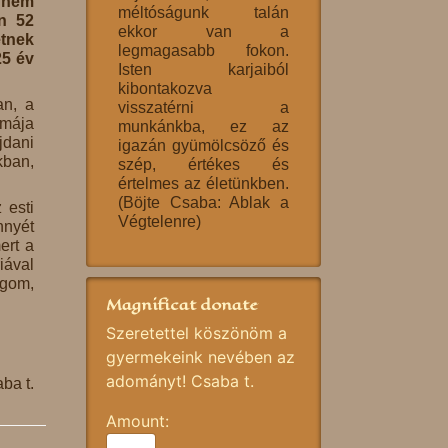
t nem
méltóságunk talán
an 52
ekkor van a
etnek
legmagasabb fokon.
25 év
Isten karjaiból
kibontakozva
an, a
visszatérni a
amája
munkánkba, ez az
jdani
igazán gyümölcsöző és
kban,
szép, értékes és
értelmes az életünkben.
(Böjte Csaba: Ablak a
 esti
Végtelenre)
nnyét
ert a
iával
ugom,
Magnificat donate
Szeretettel köszönöm a
gyermekeink nevében az
adományt! Csaba t.
ba t.
Amount: