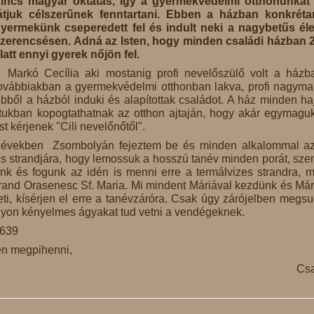
incs magyar oktatás, így a gyermekvédelmi otthonunka
átjuk célszerűnek fenntartani. Ebben a házban konkrét
yermekünk cseperedett fel és indult neki a nagybetűs él
zerencsésen. Adná az Isten, hogy minden családi házban 
latt ennyi gyerek nőjön fel.
Markó Cecília aki mostanig profi nevelőszülő volt a házb
ovábbiakban a gyermekvédelmi otthonban lakva, profi nagym
bből a házból induki és alapítottak családot. A ház minden ha
atukban kopogtathatnak az otthon ajtaján, hogy akár egymagu
st kérjenek "Cili nevelőnőtől".
lt években Zsombolyán fejeztem be és minden alkalommal az
s strandjára, hogy lemossuk a hosszú tanév minden porát, sze
k és fogunk az idén is menni erre a termálvizes strandra, m
Strand Orasenesc Sf. Maria. Mi mindent Máriával kezdünk és Már
heti, kísérjen el erre a tanévzáróra. Csak úgy zárójelben megs
gyon kényelmes ágyakat tud vetni a vendégeknek.
4639
gén megpihenni,
Csa