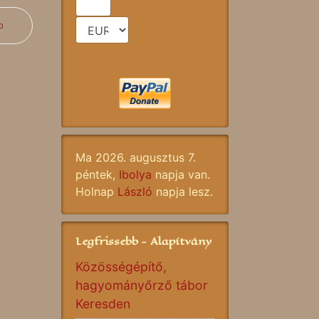
b
Ma 2026. augusztus 7.
péntek,
Ibolya
napja van.
Holnap
László
napja lesz.
Legfrissebb - Alapítvány
Közösségépítő,
hagyományőrző tábor
Keresden