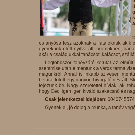
n
l
g
s
a
t
és anyósa lesz azoknak a fiataloknak akik e
gyerekünk előtt nyitva áll, örömükben, bán
akár a családjukkal tanácsot, kalácsot, szállá
Legtöbbször tanévzáró körutat az elmú
szentmise után elmentünk a város termálvize
magunkról. Annál is inkább szívesen mentün
bejárat fölött egy nagyon hívogató név áll: 
fejezünk be. Nagy szeretettel hívlak, aki te
hogy Ceci igen igen kiváló szakácsnő és na
Csak jelentkezzél idejében
: 004074557
Gyertek el, jó dolog a munka, a tanév vé