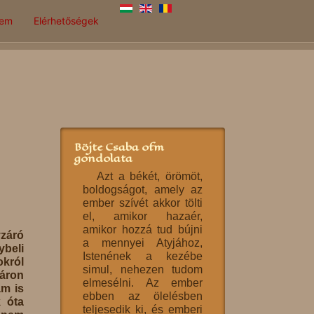
lem
Elérhetőségek
Böjte Csaba ofm
gondolata
Azt a békét, örömöt,
boldogságot, amely az
ember szívét akkor tölti
el, amikor hazaér,
amikor hozzá tud bújni
záró
a mennyei Atyjához,
ybeli
Istenének a kezébe
okról
simul, nehezen tudom
yáron
elmesélni. Az ember
ám is
ebben az ölelésben
k óta
teljesedik ki, és emberi