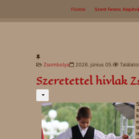
Főoldal
Szent Ferenc Alapítv
Zsombolya
2026. június 05.
Találato
Szeretettel hivlak 
S
s
k
e
t
m