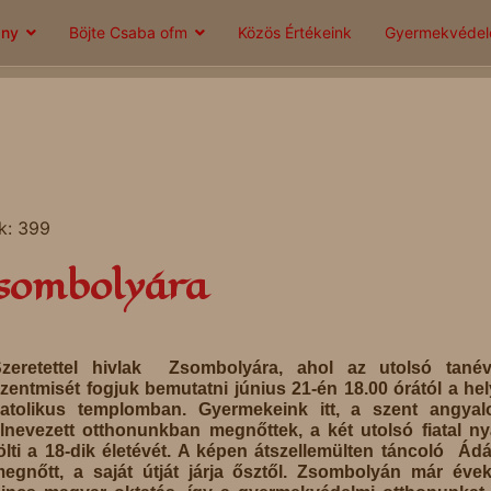
ány
Böjte Csaba ofm
Közös Értékeink
Gyermekvéde
k: 399
Zsombolyára
zeretettel hivlak Zsombolyára, ahol az utolsó tanév
zentmisét fogjuk bemutatni június 21-én 18.00 órától a hel
atolikus templomban. Gyermekeink itt, a szent angyal
lnevezett otthonunkban megnőttek, a két utolsó fiatal n
ölti a 18-dik életévét. A képen átszellemülten táncoló Ád
egnőtt, a saját útját járja ősztől. Zsombolyán már éve