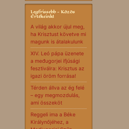
Legfrissebb - Közös
Értékeink!
A világ akkor újul meg,
ha Krisztust követve mi
magunk is átalakulunk
XIV. Leó pápa üzenete
a međugorjei ifjúsági
fesztiválra: Krisztus az
igazi öröm forrása!
Térden állva az ég felé
– egy megmozdulás,
ami összeköt
Reggeli ima a Béke
Királynőjéhez, a