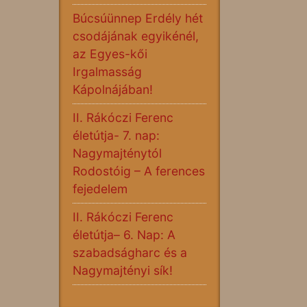
Búcsúünnep Erdély hét
csodájának egyikénél,
az Egyes-kői
Irgalmasság
Kápolnájában!
II. Rákóczi Ferenc
életútja- 7. nap:
Nagymajténytól
Rodostóig – A ferences
fejedelem
II. Rákóczi Ferenc
életútja– 6. Nap: A
szabadságharc és a
Nagymajtényi sík!