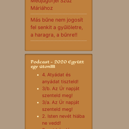
Medjugorjei Szűz
Máriához
Más bűne nem jogosít
fel senkit a gyűlöletre,
a haragra, a bűnre!!
Podcast - 2020 Együtt
egy úton!!!!
4. Atyádat és
anyádat tiszteld!
3/b. Az Úr napját
szenteld meg!
3/a. Az Úr napját
szenteld meg!
2. Isten nevét hiába
ne vedd!