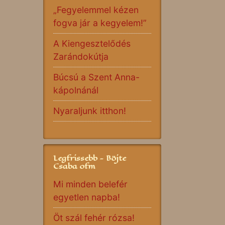
„Fegyelemmel kézen
fogva jár a kegyelem!”
A Kiengesztelődés
Zarándokútja
Búcsú a Szent Anna-
kápolnánál
Nyaraljunk itthon!
Legfrissebb - Böjte
Csaba ofm
Mi minden belefér
egyetlen napba!
Öt szál fehér rózsa!