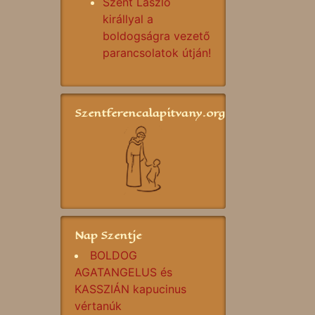
Szent László
királlyal a
boldogságra vezető
parancsolatok útján!
Szentferencalapitvany.org
Nap Szentje
BOLDOG
AGATANGELUS és
KASSZIÁN kapucinus
vértanúk